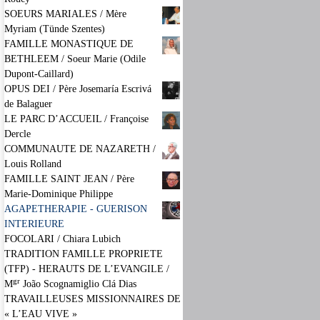
SOEURS MARIALES / Mère
Myriam (Tünde Szentes)
FAMILLE MONASTIQUE DE
BETHLEEM / Soeur Marie (Odile
Dupont-Caillard)
OPUS DEI / Père Josemaría Escrivá
de Balaguer
LE PARC D’ACCUEIL / Françoise
Dercle
COMMUNAUTE DE NAZARETH /
Louis Rolland
FAMILLE SAINT JEAN / Père
Marie-Dominique Philippe
AGAPETHERAPIE - GUERISON
INTERIEURE
FOCOLARI / Chiara Lubich
TRADITION FAMILLE PROPRIETE
(TFP) - HERAUTS DE L’EVANGILE /
gr
M
João Scognamiglio Clá Dias
TRAVAILLEUSES MISSIONNAIRES DE
« L’EAU VIVE »