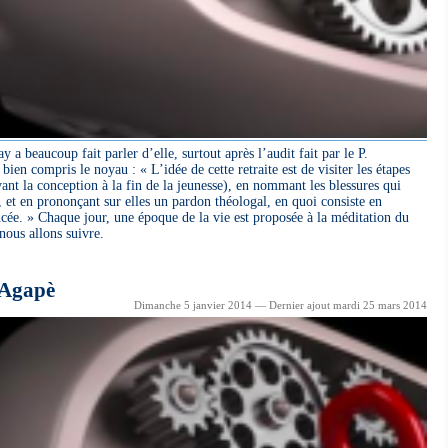
 a beaucoup fait parler d’elle, surtout après l’audit fait par le P.
ien compris le noyau : « L’idée de cette retraite est de visiter les étapes
vant la conception à la fin de la jeunesse), en nommant les blessures qui
, et en prononçant sur elles un pardon théologal, en quoi consiste en
ncée. » Chaque jour, une époque de la vie est proposée à la méditation du
 nous allons suivre.
’Agapè
Dimanche 5 janvier 2014 — Dernier ajout mardi 25 mars 2014