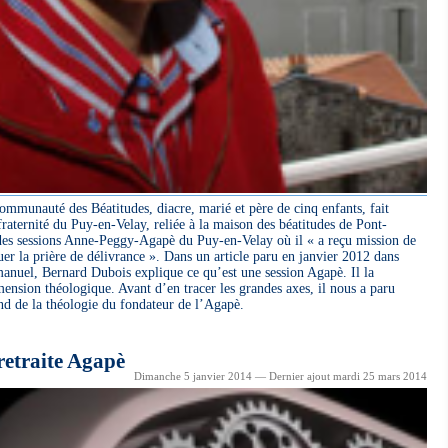
unauté des Béatitudes, diacre, marié et père de cinq enfants, fait
raternité du Puy-en-Velay, reliée à la maison des béatitudes de Pont-
 des sessions Anne-Peggy-Agapè du Puy-en-Velay où il « a reçu mission de
uer la prière de délivrance ». Dans un article paru en janvier 2012 dans
manuel, Bernard Dubois explique ce qu’est une session Agapè. Il la
imension théologique. Avant d’en tracer les grandes axes, il nous a paru
nd de la théologie du fondateur de l’Agapè.
retraite Agapè
Dimanche 5 janvier 2014 — Dernier ajout mardi 25 mars 2014