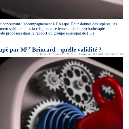
nt concernant l’accompagnement à l’Agapè. Pour donner des repères, les
ent spirituel dans la religion chrétienne et de la psychothérapie
t été proposées dans le rapport du groupe épiscopal de (…)
gr
gapè par M
Brincard : quelle validité ?
Dimanche 5 janvier 2014 — Dernier ajout mardi 25 mars 2014