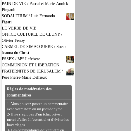
PAIN DE VIE / Pascal et Marie-Annick
Pingault
SODALITIUM / Luis Fernando
Figari
LE VERBE DE VIE
OFFICE CULTUREL DE CLUNY /
Olivier Fenoy
CARMEL DE SIMACOURBE / Soeur
Joanna du Christ
gr
FSSPX / M
Lefebvre
COMMUNION ET LIBERATION
FRATERNITES DE JERUSALEM /
Père Pierre-Marie Delfieux
Règles de modération des
commentaires
1- Vous pouvez poster un commentaire
avec votre nom ou un pseudonyme.
2- Il ne s’agit pas d’un tchat privé :
merci d’aller à l’essentiel et d’éviter les
bavardages.
3- Les commentaires doivent être en