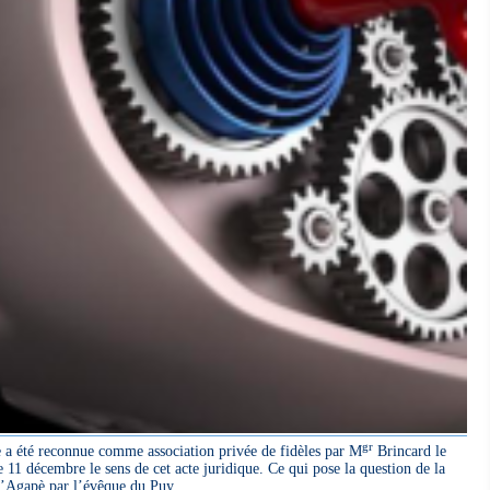
gr
a été reconnue comme association privée de fidèles par M
Brincard le
 11 décembre le sens de cet acte juridique. Ce qui pose la question de la
 l’Agapè par l’évêque du Puy.