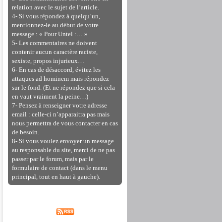
relation avec le sujet de l’article.
4- Si vous répondez à quelqu’un,
mentionnez-le au début de votre
message : « Pour Untel :… »
5- Les commentaires ne doivent
contenir aucun caractère raciste,
sexiste, propos injurieux…
6- En cas de désaccord, évitez les
attaques ad hominem mais répondez
sur le fond. (Et ne répondez que si cela
en vaut vraiment la peine…)
7- Pensez à renseigner votre adresse
email : celle-ci n’apparaitra pas mais
nous permettra de vous contacter en cas
de besoin.
8- Si vous voulez envoyer un message
au responsable du site, merci de ne pas
passer par le forum, mais par le
formulaire de contact (dans le menu
principal, tout en haut à gauche).