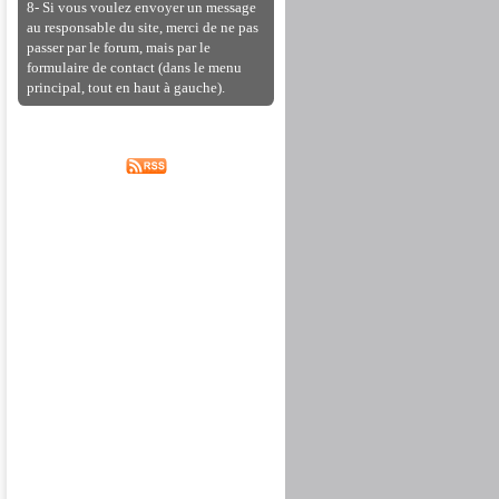
8- Si vous voulez envoyer un message
au responsable du site, merci de ne pas
passer par le forum, mais par le
formulaire de contact (dans le menu
principal, tout en haut à gauche).