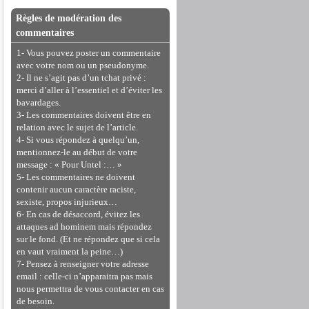
Règles de modération des
commentaires
1- Vous pouvez poster un commentaire
avec votre nom ou un pseudonyme.
2- Il ne s’agit pas d’un tchat privé :
merci d’aller à l’essentiel et d’éviter les
bavardages.
3- Les commentaires doivent être en
relation avec le sujet de l’article.
4- Si vous répondez à quelqu’un,
mentionnez-le au début de votre
message : « Pour Untel :… »
5- Les commentaires ne doivent
contenir aucun caractère raciste,
sexiste, propos injurieux…
6- En cas de désaccord, évitez les
attaques ad hominem mais répondez
sur le fond. (Et ne répondez que si cela
en vaut vraiment la peine…)
7- Pensez à renseigner votre adresse
email : celle-ci n’apparaitra pas mais
nous permettra de vous contacter en cas
de besoin.