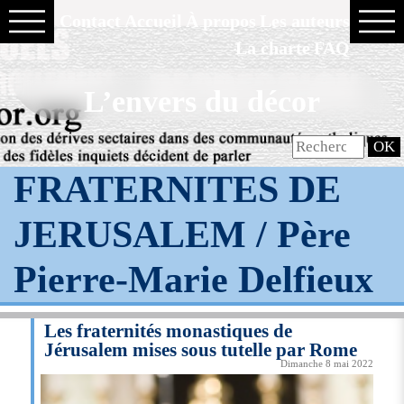
Contact
Accueil
À propos
Les auteurs
La charte
FAQ
L’envers du décor
FRATERNITES DE
JERUSALEM / Père
Pierre-Marie Delfieux
Les fraternités monastiques de
Jérusalem mises sous tutelle par Rome
Dimanche 8 mai 2022