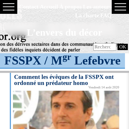
Contact
Accueil
À propos
Les auteurs
La charte
FAQ
L’envers du décor
gr
FSSPX / M
Lefebvre
Comment les évêques de la FSSPX ont
ordonné un prédateur homo
Vendredi 14 août 2020