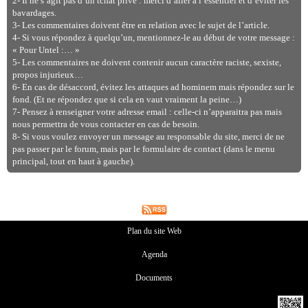
2- Il ne s’agit pas d’un tchat privé : merci d’aller à l’essentiel et d’éviter les
bavardages.
3- Les commentaires doivent être en relation avec le sujet de l’article.
4- Si vous répondez à quelqu’un, mentionnez-le au début de votre message :
« Pour Untel :… »
5- Les commentaires ne doivent contenir aucun caractère raciste, sexiste,
propos injurieux…
6- En cas de désaccord, évitez les attaques ad hominem mais répondez sur le
fond. (Et ne répondez que si cela en vaut vraiment la peine…)
7- Pensez à renseigner votre adresse email : celle-ci n’apparaitra pas mais
nous permettra de vous contacter en cas de besoin.
8- Si vous voulez envoyer un message au responsable du site, merci de ne
pas passer par le forum, mais par le formulaire de contact (dans le menu
principal, tout en haut à gauche).
Plan du site Web
Agenda
Documents