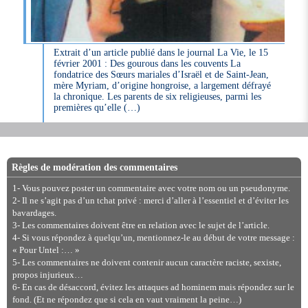
Extrait d’un article publié dans le journal La Vie, le 15
février 2001 : Des gourous dans les couvents La
fondatrice des Sœurs mariales d’Israël et de Saint-Jean,
mère Myriam, d’origine hongroise, a largement défrayé
la chronique. Les parents de six religieuses, parmi les
premières qu’elle (…)
Règles de modération des commentaires
1- Vous pouvez poster un commentaire avec votre nom ou un pseudonyme.
2- Il ne s’agit pas d’un tchat privé : merci d’aller à l’essentiel et d’éviter les
bavardages.
3- Les commentaires doivent être en relation avec le sujet de l’article.
4- Si vous répondez à quelqu’un, mentionnez-le au début de votre message :
« Pour Untel :… »
5- Les commentaires ne doivent contenir aucun caractère raciste, sexiste,
propos injurieux…
6- En cas de désaccord, évitez les attaques ad hominem mais répondez sur le
fond. (Et ne répondez que si cela en vaut vraiment la peine…)