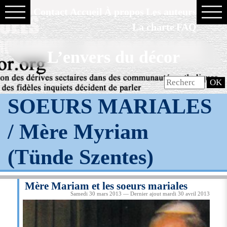
Contact
Accueil
À propos
Les auteurs
La charte
FAQ
L’envers du décor
SOEURS MARIALES
/ Mère Myriam
(Tünde Szentes)
Mère Mariam et les soeurs mariales
Samedi 30 mars 2013 — Dernier ajout mardi 30 avril 2013