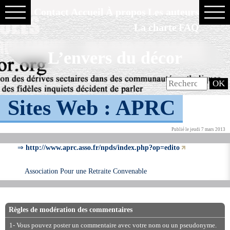
Contact
Accueil
À propos
Les auteurs
La charte
FAQ
L’envers du décor
Sites Web :
APRC
Publié le jeudi 7 mars 2013
⇒
http://www.aprc.asso.fr/npds/index.php?op=edito
Association Pour une Retraite Convenable
Règles de modération des commentaires
1- Vous pouvez poster un commentaire avec votre nom ou un pseudonyme.