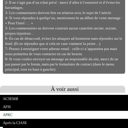
2- Il ne s’agit pas d’un tchat privé : merci d’aller à l’essentiel et d’éviter les
bavardages.
3- Les commentaires doivent être en relation avec le sujet de l’article.
4- Si vous répondez à quelqu’un, mentionnez-le au début de votre message :
« Pour Untel :… »
5- Les commentaires ne doivent contenir aucun caractère raciste, sexiste,
propos injurieux…
6- En cas de désaccord, évitez les attaques ad hominem mais répondez sur le
fond. (Et ne répondez que si cela en vaut vraiment la peine…)
7- Pensez à renseigner votre adresse email : celle-ci n’apparaitra pas mais
nous permettra de vous contacter en cas de besoin.
8- Si vous voulez envoyer un message au responsable du site, merci de ne
pas passer par le forum, mais par le formulaire de contact (dans le menu
principal, tout en haut à gauche).
À voir aussi
ACSEMB
AFSI
APRC
Après la CIASE