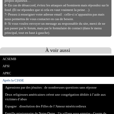
propos injurieux…
6- En cas de désaccord, évitez les attaques ad hominem mais répondez sur le
fond. (Et ne répondez que si cela en vaut vraiment la peine…)
7- Pensez à renseigner votre adresse email : celle-ci n’apparaitra pas mais
nous permettra de vous contacter en cas de besoin.
8- Si vous voulez envoyer un message au responsable du site, merci de ne
pas passer par le forum, mais par le formulaire de contact (dans le menu
principal, tout en haut à gauche).
À voir aussi
ACSEMB
AFSI
APRC
Après la CIASE
Agressions par des jésuites : de nombreuses questions sans réponse
Deux religieuses américaines créent une congrégation dédiée à l’aide aux
victimes d’abus
Espagne : dissolution des Filles de l’Amour miséricordieux
Famille missionnaire de Notre-Dame : Un village sous emprise - Guerre de