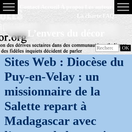
Contact
Accueil
À propos
Les auteurs
La charte
FAQ
L’envers du décor
Sites Web : Diocèse du
Puy-en-Velay : un
missionnaire de la
Salette repart à
Madagascar avec