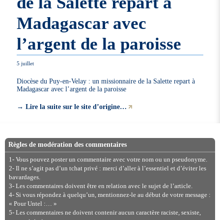
de la Salette repart à
Madagascar avec
l’argent de la paroisse
5 juillet
Diocèse du Puy-en-Velay : un missionnaire de la Salette repart à
Madagascar avec l’argent de la paroisse
→
Lire la suite sur le site d’origine…
Règles de modération des commentaires
1- Vous pouvez poster un commentaire avec votre nom ou un pseudonyme.
2- Il ne s’agit pas d’un tchat privé : merci d’aller à l’essentiel et d’éviter les
bavardages.
3- Les commentaires doivent être en relation avec le sujet de l’article.
4- Si vous répondez à quelqu’un, mentionnez-le au début de votre message :
« Pour Untel :… »
5- Les commentaires ne doivent contenir aucun caractère raciste, sexiste,