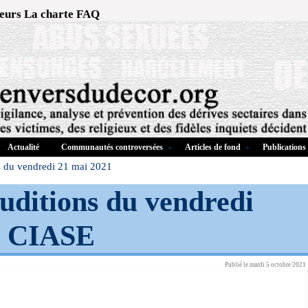
eurs
La charte
FAQ
Actualité
Communautés controversées
Articles de fond
Publications
s du vendredi 21 mai 2021
uditions du vendredi
-
CIASE
Publié le mardi 5 octobre 2021