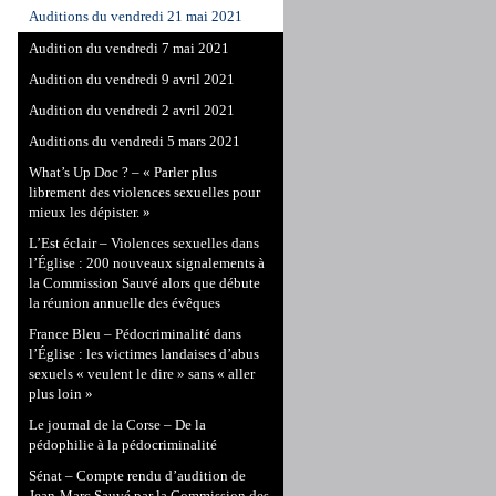
Auditions du vendredi 21 mai 2021
Audition du vendredi 7 mai 2021
Audition du vendredi 9 avril 2021
Audition du vendredi 2 avril 2021
Auditions du vendredi 5 mars 2021
What’s Up Doc ? – « Parler plus
librement des violences sexuelles pour
mieux les dépister. »
L’Est éclair – Violences sexuelles dans
l’Église : 200 nouveaux signalements à
la Commission Sauvé alors que débute
la réunion annuelle des évêques
France Bleu – Pédocriminalité dans
l’Église : les victimes landaises d’abus
sexuels « veulent le dire » sans « aller
plus loin »
Le journal de la Corse – De la
pédophilie à la pédocriminalité
Sénat – Compte rendu d’audition de
Jean-Marc Sauvé par la Commission des