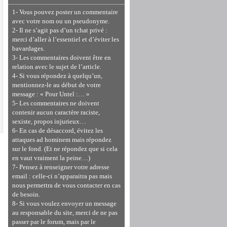
1- Vous pouvez poster un commentaire
avec votre nom ou un pseudonyme.
2- Il ne s’agit pas d’un tchat privé :
merci d’aller à l’essentiel et d’éviter les
bavardages.
3- Les commentaires doivent être en
relation avec le sujet de l’article.
4- Si vous répondez à quelqu’un,
mentionnez-le au début de votre
message : « Pour Untel :… »
5- Les commentaires ne doivent
contenir aucun caractère raciste,
sexiste, propos injurieux…
6- En cas de désaccord, évitez les
attaques ad hominem mais répondez
sur le fond. (Et ne répondez que si cela
en vaut vraiment la peine…)
7- Pensez à renseigner votre adresse
email : celle-ci n’apparaitra pas mais
nous permettra de vous contacter en cas
de besoin.
8- Si vous voulez envoyer un message
au responsable du site, merci de ne pas
passer par le forum, mais par le