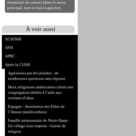
formulaire de contact (dans le menu
principal, tout en haut à gauche).
À voir aussi
ACSEMB
AFSI
APRC
Après la CIASE
Agressions par des jésuites : de
nombreuses questions sans réponse
Deux religieuses américaines créent une
congrégation dédiée à l’aide aux
victimes d’abus
Espagne : dissolution des Filles de
l’Amour miséricordieux
Famille missionnaire de Notre-Dame :
Un village sous emprise - Guerre de
religion