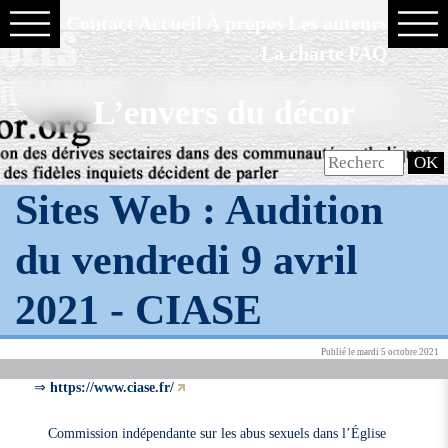
Contact
Accueil
À propos
Les auteurs
La charte
FAQ
L’envers du décor
Sites Web : Audition
du vendredi 9 avril
2021 -
CIASE
Publié le mardi 5 octobre 2021
⇒
https://www.ciase.fr/
Commission indépendante sur les abus sexuels dans l’Église