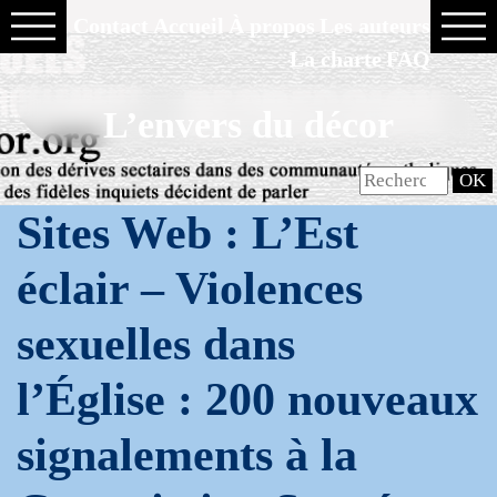
Contact
Accueil
À propos
Les auteurs
La charte
FAQ
L’envers du décor
Sites Web : L’Est
éclair – Violences
sexuelles dans
l’Église : 200 nouveaux
signalements à la