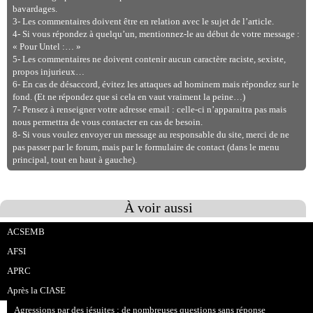
bavardages.
3- Les commentaires doivent être en relation avec le sujet de l’article.
4- Si vous répondez à quelqu’un, mentionnez-le au début de votre message :
« Pour Untel :… »
5- Les commentaires ne doivent contenir aucun caractère raciste, sexiste,
propos injurieux…
6- En cas de désaccord, évitez les attaques ad hominem mais répondez sur le
fond. (Et ne répondez que si cela en vaut vraiment la peine…)
7- Pensez à renseigner votre adresse email : celle-ci n’apparaitra pas mais
nous permettra de vous contacter en cas de besoin.
8- Si vous voulez envoyer un message au responsable du site, merci de ne
pas passer par le forum, mais par le formulaire de contact (dans le menu
principal, tout en haut à gauche).
À voir aussi
ACSEMB
AFSI
APRC
Après la CIASE
Agressions par des jésuites : de nombreuses questions sans réponse