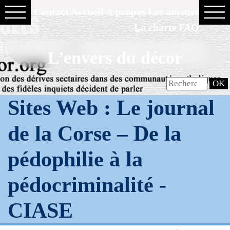
Contact
Accueil
À propos
Les auteurs
La charte
FAQ
L’envers du décor
Sites Web : Le journal
de la Corse – De la
pédophilie à la
pédocriminalité -
CIASE