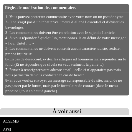
Règles de modération des commentaires
1- Vous pouvez poster un commentaire avec votre nom ou un pseudonyme.
2- Il ne s’agit pas d’un tchat privé : merci d’aller à l’essentiel et d’éviter les
bavardages.
3- Les commentaires doivent être en relation avec le sujet de l’article.
4- Si vous répondez à quelqu’un, mentionnez-le au début de votre message :
« Pour Untel :… »
5- Les commentaires ne doivent contenir aucun caractère raciste, sexiste,
propos injurieux…
6- En cas de désaccord, évitez les attaques ad hominem mais répondez sur le
fond. (Et ne répondez que si cela en vaut vraiment la peine…)
7- Pensez à renseigner votre adresse email : celle-ci n’apparaitra pas mais
nous permettra de vous contacter en cas de besoin.
8- Si vous voulez envoyer un message au responsable du site, merci de ne
pas passer par le forum, mais par le formulaire de contact (dans le menu
principal, tout en haut à gauche).
À voir aussi
ACSEMB
AFSI