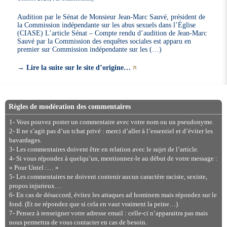
Audition par le Sénat de Monsieur Jean-Marc Sauvé, président de
la Commission indépendante sur les abus sexuels dans l’Église
(CIASE) L’article Sénat – Compte rendu d’audition de Jean-Marc
Sauvé par la Commission des enquêtes sociales est apparu en
premier sur Commission indépendante sur les (…)
→
Lire la suite sur le site d’origine…
Règles de modération des commentaires
1- Vous pouvez poster un commentaire avec votre nom ou un pseudonyme.
2- Il ne s’agit pas d’un tchat privé : merci d’aller à l’essentiel et d’éviter les
bavardages.
3- Les commentaires doivent être en relation avec le sujet de l’article.
4- Si vous répondez à quelqu’un, mentionnez-le au début de votre message :
« Pour Untel :… »
5- Les commentaires ne doivent contenir aucun caractère raciste, sexiste,
propos injurieux…
6- En cas de désaccord, évitez les attaques ad hominem mais répondez sur le
fond. (Et ne répondez que si cela en vaut vraiment la peine…)
7- Pensez à renseigner votre adresse email : celle-ci n’apparaitra pas mais
nous permettra de vous contacter en cas de besoin.