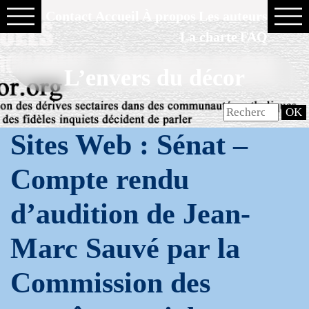
Contact
Accueil
À propos
Les auteurs
La charte
FAQ
L’envers du décor
Sites Web : Sénat –
Compte rendu
d’audition de Jean-
Marc Sauvé par la
Commission des