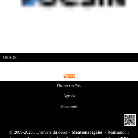
UNADFI
Plan du site Web
Agenda
Documents
©
2009-2026 , L’envers du décor
•
Mentions légales
•
Réalisation :