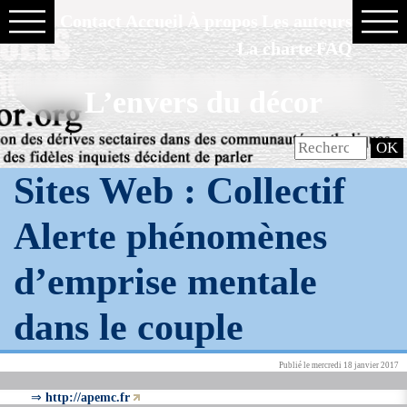
Contact
Accueil
À propos
Les auteurs
La charte
FAQ
L’envers du décor
Sites Web :
Collectif
Alerte phénomènes
d’emprise mentale
dans le couple
Publié le mercredi 18 janvier 2017
⇒
http://apemc.fr