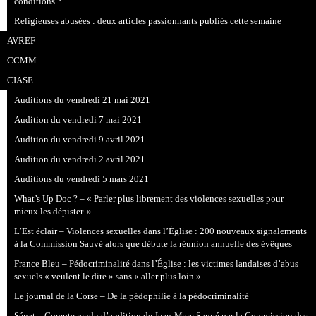
conditions ?
Religieuses abusées : deux articles passionnants publiés cette semaine
AVREF
CCMM
CIASE
Auditions du vendredi 21 mai 2021
Audition du vendredi 7 mai 2021
Audition du vendredi 9 avril 2021
Audition du vendredi 2 avril 2021
Auditions du vendredi 5 mars 2021
What’s Up Doc ? – « Parler plus librement des violences sexuelles pour
mieux les dépister. »
L’Est éclair – Violences sexuelles dans l’Église : 200 nouveaux signalements
à la Commission Sauvé alors que débute la réunion annuelle des évêques
France Bleu – Pédocriminalité dans l’Église : les victimes landaises d’abus
sexuels « veulent le dire » sans « aller plus loin »
Le journal de la Corse – De la pédophilie à la pédocriminalité