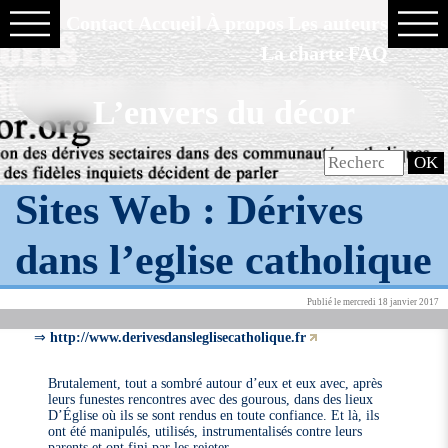
Contact
Accueil
À propos
Les auteurs
La charte
FAQ
L’envers du décor
Sites Web :
Dérives
dans l’eglise catholique
Publié le mercredi 18 janvier 2017
⇒
http://www.derivesdansleglisecatholique.fr
Brutalement, tout a sombré autour d’eux et eux avec, après
leurs funestes rencontres avec des gourous, dans des lieux
D’Église où ils se sont rendus en toute confiance. Et là, ils
ont été manipulés, utilisés, instrumentalisés contre leurs
parents et ont fini par les rejeter.