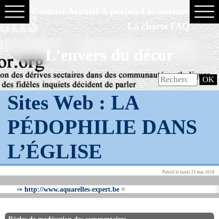
Contact
Accueil
À propos
Les auteurs
La charte
FAQ
L’envers du décor
Sites Web :
LA
PÉDOPHILIE DANS
L’ÉGLISE
Publié le lundi 21 mai 2018
⇒
http://www.aquarelles-expert.be