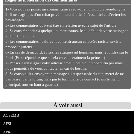
Règles de modération des commentaires
1- Vous pouvez poster un commentaire avec votre nom ou un pseudonyme.
2- Il ne s’agit pas d’un tchat privé : merci d’aller à l’essentiel et d’éviter les
bavardages.
3- Les commentaires doivent être en relation avec le sujet de l’article.
4- Si vous répondez à quelqu’un, mentionnez-le au début de votre message :
« Pour Untel :… »
5- Les commentaires ne doivent contenir aucun caractère raciste, sexiste,
propos injurieux…
6- En cas de désaccord, évitez les attaques ad hominem mais répondez sur le
fond. (Et ne répondez que si cela en vaut vraiment la peine…)
7- Pensez à renseigner votre adresse email : celle-ci n’apparaitra pas mais
nous permettra de vous contacter en cas de besoin.
8- Si vous voulez envoyer un message au responsable du site, merci de ne
pas passer par le forum, mais par le formulaire de contact (dans le menu
principal, tout en haut à gauche).
À voir aussi
ACSEMB
AFSI
APRC