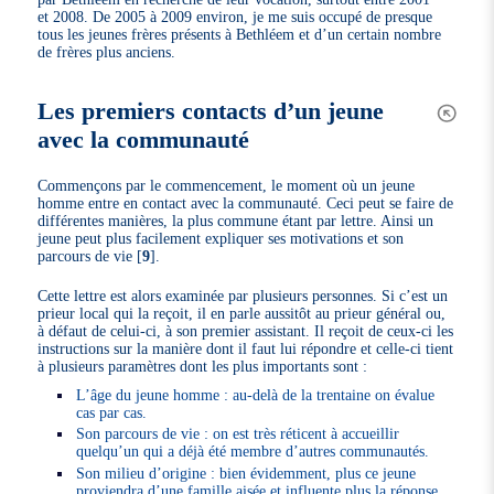
et 2008. De 2005 à 2009 environ, je me suis occupé de presque
tous les jeunes frères présents à Bethléem et d’un certain nombre
de frères plus anciens.
Les premiers contacts d’un jeune
avec la communauté
Commençons par le commencement, le moment où un jeune
homme entre en contact avec la communauté. Ceci peut se faire de
différentes manières, la plus commune étant par lettre. Ainsi un
jeune peut plus facilement expliquer ses motivations et son
parcours de vie
[
9
]
.
Cette lettre est alors examinée par plusieurs personnes. Si c’est un
prieur local qui la reçoit, il en parle aussitôt au prieur général ou,
à défaut de celui-ci, à son premier assistant. Il reçoit de ceux-ci les
instructions sur la manière dont il faut lui répondre et celle-ci tient
à plusieurs paramètres dont les plus importants sont :
L’âge du jeune homme : au-delà de la trentaine on évalue
cas par cas.
Son parcours de vie : on est très réticent à accueillir
quelqu’un qui a déjà été membre d’autres communautés.
Son milieu d’origine : bien évidemment, plus ce jeune
proviendra d’une famille aisée et influente plus la réponse