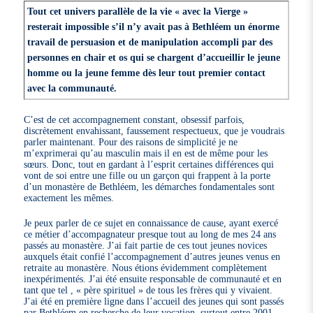
Tout cet univers parallèle de la vie « avec la Vierge »
resterait impossible s’il n’y avait pas à Bethléem un énorme
travail de persuasion et de manipulation accompli par des
personnes en chair et os qui se chargent d’accueillir le jeune
homme ou la jeune femme dès leur tout premier contact
avec la communauté.
C’est de cet accompagnement constant, obsessif parfois,
discrètement envahissant, faussement respectueux, que je voudrais
parler maintenant. Pour des raisons de simplicité je ne
m’exprimerai qu’au masculin mais il en est de même pour les
sœurs. Donc, tout en gardant à l’esprit certaines différences qui
vont de soi entre une fille ou un garçon qui frappent à la porte
d’un monastère de Bethléem, les démarches fondamentales sont
exactement les mêmes.
Je peux parler de ce sujet en connaissance de cause, ayant exercé
ce métier d’accompagnateur presque tout au long de mes 24 ans
passés au monastère. J’ai fait partie de ces tout jeunes novices
auxquels était confié l’accompagnement d’autres jeunes venus en
retraite au monastère. Nous étions évidemment complètement
inexpérimentés. J’ai été ensuite responsable de communauté et en
tant que tel , « père spirituel » de tous les frères qui y vivaient.
J’ai été en première ligne dans l’accueil des jeunes qui sont passés
par Bethléem en recherche de leur vocation, surtout entre 2001