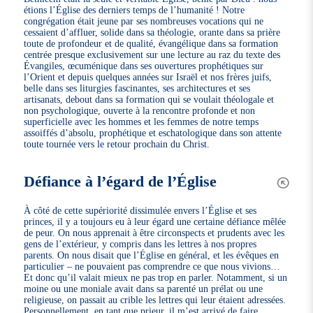
étions l’Église des derniers temps de l’humanité ! Notre
congrégation était jeune par ses nombreuses vocations qui ne
cessaient d’affluer, solide dans sa théologie, orante dans sa prière
toute de profondeur et de qualité, évangélique dans sa formation
centrée presque exclusivement sur une lecture au raz du texte des
Évangiles, œcuménique dans ses ouvertures prophétiques sur
l’Orient et depuis quelques années sur Israël et nos frères juifs,
belle dans ses liturgies fascinantes, ses architectures et ses
artisanats, debout dans sa formation qui se voulait théologale et
non psychologique, ouverte à la rencontre profonde et non
superficielle avec les hommes et les femmes de notre temps
assoiffés d’absolu, prophétique et eschatologique dans son attente
toute tournée vers le retour prochain du Christ.
Défiance à l’égard de l’Église
À côté de cette supériorité dissimulée envers l’Église et ses
princes, il y a toujours eu à leur égard une certaine défiance mêlée
de peur. On nous apprenait à être circonspects et prudents avec les
gens de l’extérieur, y compris dans les lettres à nos propres
parents. On nous disait que l’Église en général, et les évêques en
particulier – ne pouvaient pas comprendre ce que nous vivions…
Et donc qu’il valait mieux ne pas trop en parler. Notamment, si un
moine ou une moniale avait dans sa parenté un prélat ou une
religieuse, on passait au crible les lettres qui leur étaient adressées.
Personnellement, en tant que prieur, il m’est arrivé de faire