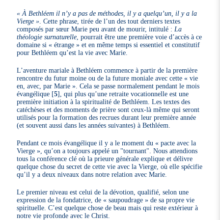
« À Bethléem il n’y a pas de méthodes, il y a quelqu’un, il y a la
Vierge »
. Cette phrase, tirée de l’un des tout derniers textes
composés par sœur Marie peu avant de mourir, intitulé :
La
théologie surnaturelle
, pourrait être une première voie d’accès à ce
domaine si « étrange » et en même temps si essentiel et constitutif
pour Bethléem qu’est la vie avec Marie.
L’aventure mariale à Bethléem commence à partir de la première
rencontre du futur moine ou de la future moniale avec cette « vie
en, avec, par Marie ». Cela se passe normalement pendant le mois
évangélique
[
5
]
, qui plus qu’une retraite vocationnelle est une
première initiation à la spiritualité de Bethléem. Les textes des
catéchèses et des moments de prière sont ceux-là même qui seront
utilisés pour la formation des recrues durant leur première année
(et souvent aussi dans les années suivantes) à Bethléem.
Pendant ce mois évangélique il y a le moment du « pacte avec la
Vierge », qu’on a toujours appelé un "tournant". Nous attendions
tous la conférence clé où la prieure générale explique et délivre
quelque chose du secret de cette vie avec la Vierge, où elle spécifie
qu’il y a deux niveaux dans notre relation avec Marie.
Le premier niveau est celui de la dévotion, qualifié, selon une
expression de la fondatrice, de « saupoudrage » de sa propre vie
spirituelle. C’est quelque chose de beau mais qui reste extérieur à
notre vie profonde avec le Christ.