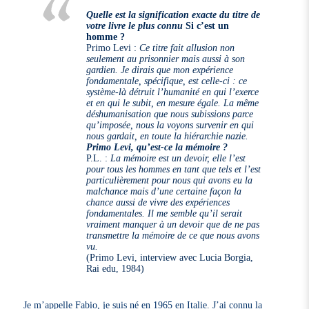
Quelle est la signification exacte du titre de
votre livre le plus connu
Si c’est un
homme ?
Primo Levi :
Ce titre fait allusion non
seulement au prisonnier mais aussi à son
gardien. Je dirais que mon expérience
fondamentale, spécifique, est celle-ci : ce
système-là détruit l’humanité en qui l’exerce
et en qui le subit, en mesure égale. La même
déshumanisation que nous subissions parce
qu’imposée, nous la voyons survenir en qui
nous gardait, en toute la hiérarchie nazie.
Primo Levi, qu’est-ce la mémoire ?
P.L. :
La mémoire est un devoir, elle l’est
pour tous les hommes en tant que tels et l’est
particulièrement pour nous qui avons eu la
malchance mais d’une certaine façon la
chance aussi de vivre des expériences
fondamentales. Il me semble qu’il serait
vraiment manquer à un devoir que de ne pas
transmettre la mémoire de ce que nous avons
vu.
(Primo Levi, interview avec Lucia Borgia,
Rai edu, 1984)
Je m’appelle Fabio, je suis né en 1965 en Italie. J’ai connu la