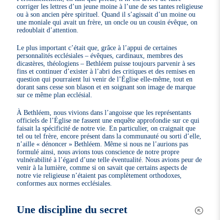
corriger les lettres d’un jeune moine à l’une de ses tantes religieuse
ou à son ancien père spirituel. Quand il s’agissait d’un moine ou
une moniale qui avait un frère, un oncle ou un cousin évêque, on
redoublait d’attention.
Le plus important c’était que, grâce à l’appui de certaines
personnalités ecclésiales – évêques, cardinaux, membres des
dicastères, théologiens – Bethléem puisse toujours parvenir à ses
fins et continuer d’exister à l’abri des critiques et des remises en
question qui pourraient lui venir de l’Église elle-même, tout en
dorant sans cesse son blason et en soignant son image de marque
sur ce même plan ecclésial.
À Bethléem, nous vivions dans l’angoisse que les représentants
officiels de l’Église ne fassent une enquête approfondie sur ce qui
faisait la spécificité de notre vie. En particulier, on craignait que
tel ou tel frère, encore présent dans la communauté ou sorti d’elle,
n’aille « dénoncer » Bethléem. Même si nous ne l’aurions pas
formulé ainsi, nous avions tous conscience de notre propre
vulnérabilité à l’égard d’une telle éventualité. Nous avions peur de
venir à la lumière, comme si on savait que certains aspects de
notre vie religieuse n’étaient pas complètement orthodoxes,
conformes aux normes ecclésiales.
Une discipline du secret