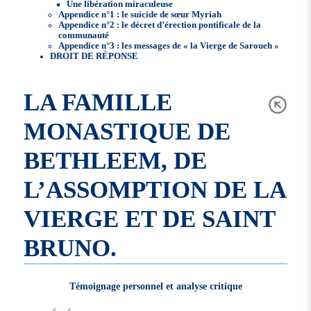
Une libération miraculeuse
Appendice n°1 : le suicide de sœur Myriah
Appendice n°2 : le décret d’érection pontificale de la
communauté
Appendice n°3 : les messages de « la Vierge de Saroueh »
DROIT DE RÉPONSE
LA FAMILLE
MONASTIQUE DE
BETHLEEM, DE
L’ASSOMPTION DE LA
VIERGE ET DE SAINT
BRUNO.
Témoignage personnel et analyse critique