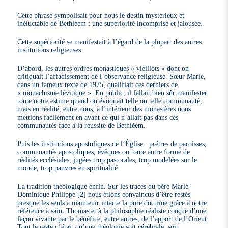
Cette phrase symbolisait pour nous le destin mystérieux et
inéluctable de Bethléem : une supériorité incomprise et jalousée.
Cette supériorité se manifestait à l’égard de la plupart des autres
institutions religieuses :
D’abord, les autres ordres monastiques « vieillots » dont on
critiquait l’affadissement de l’observance religieuse. Sœur Marie,
dans un fameux texte de 1975, qualifiait ces derniers de
« monachisme lévitique ». En public, il fallait bien sûr manifester
toute notre estime quand on évoquait telle ou telle communauté,
mais en réalité, entre nous, à l’intérieur des monastères nous
mettions facilement en avant ce qui n’allait pas dans ces
communautés face à la réussite de Bethléem.
Puis les institutions apostoliques de l’Église : prêtres de paroisses,
communautés apostoliques, évêques ou toute autre forme de
réalités ecclésiales, jugées trop pastorales, trop modelées sur le
monde, trop pauvres en spiritualité.
La tradition théologique enfin. Sur les traces du père Marie-
Dominique Philippe
[
2
]
nous étions convaincus d’être restés
presque les seuls à maintenir intacte la pure doctrine grâce à notre
référence à saint Thomas et à la philosophie réaliste conçue d’une
façon vivante par le bénéfice, entre autres, de l’apport de l’Orient.
Tout le reste n’était qu’une théologie soit cérébrale, soit