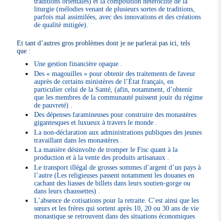
traditions orientales) et la composition hétéroclite de la
liturgie (mélodies venant de plusieurs sortes de traditions,
parfois mal assimilées, avec des innovations et des créations
de qualité mitigée).
Et tant d’autres gros problèmes dont je ne parlerai pas ici, tels
que :
Une gestion financière opaque .
Des « magouilles » pour obtenir des traitements de faveur
auprès de certains ministères de l’État français, en
particulier celui de la Santé, (afin, notamment, d’obtenir
que les membres de la communauté puissent jouir du régime
de pauvreté) .
Des dépenses faramineuses pour construire des monastères
gigantesques et luxueux à travers le monde .
La non-déclaration aux administrations publiques des jeunes
travaillant dans les monastères .
La manière désinvolte de tromper le Fisc quant à la
production et à la vente des produits artisanaux .
Le transport illégal de grosses sommes d’argent d’un pays à
l’autre (Les religieuses passent notamment les douanes en
cachant des liasses de billets dans leurs soutien-gorge ou
dans leurs chaussettes) .
L’absence de cotisations pour la retraite. C’est ainsi que les
sœurs et les frères qui sortent après 10, 20 ou 30 ans de vie
monastique se retrouvent dans des situations économiques