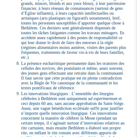
grands, minces, blonds et aux yeux bleus), à leur patrimoine
financier, à leurs réseaux de connaissances (surtout de gens
d’Église influents), à leurs capacités intellectuelles ou
artistiques (arts plastiques ou figuratifs notamment), bref,
toutes les personnes susceptibles d’apporter quelque chose à
Bethléem. Ces derniers sont généralement dispensés de
toutes les tâches fatigantes comme les travaux ménagers. Ils
accèdent assez rapidement à des postes de responsabilité ce
qui leur donne le droit de faire des entorses à la règle
(régimes alimentaires moins austères, visites des parents plus
fréquentes, traitements de faveur vis-à-vis de leurs familles,
etc.).
La présence eucharistique permanente dans les oratoires des
cellules des novices, des postulants et même, assez souvent,
des jeunes gens effectuant une retraite dans la communauté.
Il faut savoir que cette pratique est en pleine contradiction
avec la Règle de Vie canonique de la communauté et les
textes pontificaux de référence.
Les innovations liturgiques : L’ensemble des liturgies
célébrées à Bethléem sont uniquement
ad experimentum
et
ceci depuis 60 ans, sans aucune approbation du Saint-Siège.
Aussi, une vague bénédiction ecclésiale suffit pour justifier
n’importe quelle innovation liturgique. Ces innovations
concernent la manière de célébrer la Messe (pendant un
certain temps, il s’agissait surtout d’innovations relatives au
rite cartusien, mais ensuite Bethléem a élaboré son propre
rite, en mêlant le rite romain avec différents apports de