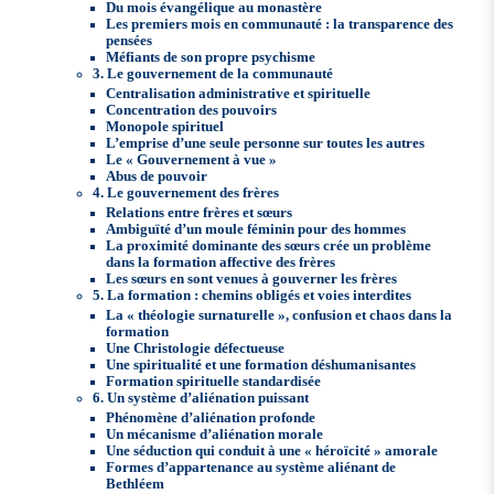
Du mois évangélique au monastère
Les premiers mois en communauté : la transparence des
pensées
Méfiants de son propre psychisme
3. Le gouvernement de la communauté
Centralisation administrative et spirituelle
Concentration des pouvoirs
Monopole spirituel
L’emprise d’une seule personne sur toutes les autres
Le « Gouvernement à vue »
Abus de pouvoir
4. Le gouvernement des frères
Relations entre frères et sœurs
Ambiguïté d’un moule féminin pour des hommes
La proximité dominante des sœurs crée un problème
dans la formation affective des frères
Les sœurs en sont venues à gouverner les frères
5. La formation : chemins obligés et voies interdites
La « théologie surnaturelle », confusion et chaos dans la
formation
Une Christologie défectueuse
Une spiritualité et une formation déshumanisantes
Formation spirituelle standardisée
6. Un système d’aliénation puissant
Phénomène d’aliénation profonde
Un mécanisme d’aliénation morale
Une séduction qui conduit à une « héroïcité » amorale
Formes d’appartenance au système aliénant de
Bethléem