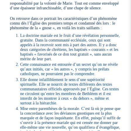
responsabilité par la volonté de Marie. Tout est comme enveloppé
d’une épaisseur infranchissable, d’une chape de silence.
On retrouve dans ce portrait les caractéristiques d’un phénomène
connu dès l’Église des premiers temps et condamné dès lors : le
phénomène de la « gnose », en voilà les traits saillants :
La doctrine mariale est le fruit d’une révélation personnelle,
gratuite. Dans la communauté ecclésiale, ceux qui sont
appelés à la recevoir sont mis à part des autres. Il y a donc
deux catégories de chrétiens, les baptisés « courants » et les
baptisés « favorisés de ce don tout gratuit », sans aucun
mérite de leur part.
Cette connaissance est entourée d’un secret qu’on ne révèle
qu’aux initiés, car « les autres », y compris les prélats
catholiques, ne pourraient pas le comprendre.
Elle donne infailliblement le sens d’une supériorité
spirituelle. Elle se nourrit de textes différents des textes
communautaires officiels approuvés par l’Église. Ces textes
ne circulent qu’entre les membres de Bethléem et il est
interdit de les montrer à ceux « du dehors », même et
surtout à la hiérarchie.
Mise entre parenthèses de la morale. C’est là où je pense que
la concordance avec les déviances gnostiques est la plus
marquée et de façon inquiétante. En effet, puisqu’il suffit de
s’ouvrir à la présence mariale qui est censée me donner par
elle-même une vie nouvelle, qu’on qualifiera d’évangélique,