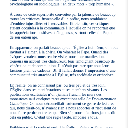
psychologique ou sociologique : en deux mots « trop humaine ».
À cause de cette supériorité convoitée par la jalousie de beaucoup,
toutes les critiques, fussent-elle d’un prélat, nous semblaient
d’emblée injustifiées et irrecevables. Et bien sûr, ces critiques
étaient occultées à la communauté à laquelle on ne rapportait que
les appréciations positives et élogieuses, surtout celles du Pape ou
de son entourage.
En apparence, on parlait beaucoup de l’Église à Bethléem, on nous
invitait à l’aimer, à la chérir. On vénérait le Pape. Quand des
évêques venaient nous rendre visite, nous leur manifestions
toujours un accueil très chaleureux, leur témoignant beaucoup de
vénération et de communion. Il n’était pas rare que nous leur
fassions plein de cadeaux
[
3
]
. Il fallait donner l’impression d’une
communauté très attachée à l’Église, très ecclésiale et orthodoxe.
En réalité, on ne connaissait pas, ou très peu et de très loin,
l’Église dans ses manifestations et ses membres vivants. Les
publications ecclésiales n’ont jamais franchi les murs des
monastères sauf quelques rares exceptions telle
La Documentation
Catholique
. On nous déconseillait fortement ce genre de lectures
qui, nous disait-on, n’avaient rien à nous apporter et risquaient de
nous faire perdre notre temps. Bien sûr, nous n’aurions jamais dit
cela en public. C’était une règle tacite, imposée à tous.
Bethléem était la seule et véritable Église, bénie par Dieu : nous