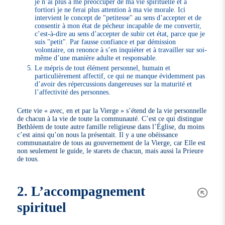
je n’ai plus à me préoccuper de ma vie spirituelle et a
fortiori je ne ferai plus attention à ma vie morale. Ici
intervient le concept de "petitesse" au sens d’accepter et de
consentir à mon état de pécheur incapable de me convertir,
c’est-à-dire au sens d’accepter de subir cet état, parce que je
suis "petit". Par fausse confiance et par démission
volontaire, on renonce à s’en inquiéter et à travailler sur soi-
même d’une manière adulte et responsable.
Le mépris de tout élément personnel, humain et
particulièrement affectif, ce qui ne manque évidemment pas
d’avoir des répercussions dangereuses sur la maturité et
l’affectivité des personnes.
Cette vie « avec, en et par la Vierge » s’étend de la vie personnelle
de chacun à la vie de toute la communauté. C’est ce qui distingue
Bethléem de toute autre famille religieuse dans l’Église, du moins
c’est ainsi qu’on nous la présentait. Il y a une obéissance
communautaire de tous au gouvernement de la Vierge, car Elle est
non seulement le guide, le starets de chacun, mais aussi la Prieure
de tous.
2. L’accompagnement
spirituel