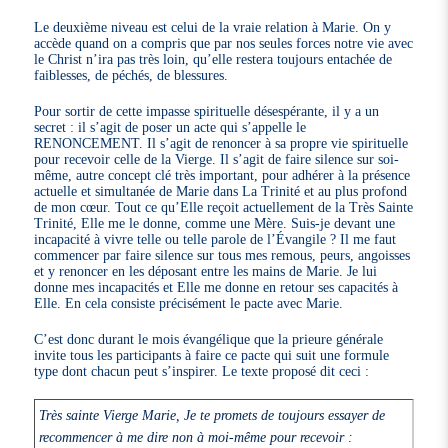
Le deuxième niveau est celui de la vraie relation à Marie. On y
accède quand on a compris que par nos seules forces notre vie avec
le Christ n’ira pas très loin, qu’elle restera toujours entachée de
faiblesses, de péchés, de blessures.
Pour sortir de cette impasse spirituelle désespérante, il y a un
secret : il s’agit de poser un acte qui s’appelle le
RENONCEMENT. Il s’agit de renoncer à sa propre vie spirituelle
pour recevoir celle de la Vierge. Il s’agit de faire silence sur soi-
même, autre concept clé très important, pour adhérer à la présence
actuelle et simultanée de Marie dans La Trinité et au plus profond
de mon cœur. Tout ce qu’Elle reçoit actuellement de la Très Sainte
Trinité, Elle me le donne, comme une Mère. Suis-je devant une
incapacité à vivre telle ou telle parole de l’Évangile ? Il me faut
commencer par faire silence sur tous mes remous, peurs, angoisses
et y renoncer en les déposant entre les mains de Marie. Je lui
donne mes incapacités et Elle me donne en retour ses capacités à
Elle. En cela consiste précisément le pacte avec Marie.
C’est donc durant le mois évangélique que la prieure générale
invite tous les participants à faire ce pacte qui suit une formule
type dont chacun peut s’inspirer. Le texte proposé dit ceci :
Très sainte Vierge Marie, Je te promets de toujours essayer de
recommencer à me dire non à moi-même pour recevoir :