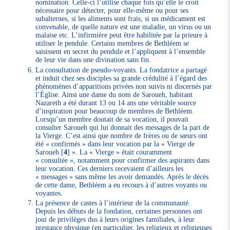
nomination. Celle-ci l’utilise chaque fois qu’elle le croit
nécessaire pour détecter, pour elle-même ou pour ses
subalternes, si les aliments sont frais, si un médicament est
convenable, de quelle nature est une maladie, un virus ou un
malaise etc. L’infirmière peut être habilitée par la prieure à
utiliser le pendule. Certains membres de Bethléem se
saisissent en secret du pendule et l’appliquent à l’ensemble
de leur vie dans une divination sans fin.
La consultation de pseudo-voyants. La fondatrice a partagé
et induit chez ses disciples sa grande crédulité à l’égard des
phénomènes d’apparitions privées non suivis ni discernés par
l’Église. Ainsi une dame du nom de Saroueh, habitant
Nazareth a été durant 13 ou 14 ans une véritable source
d’inspiration pour beaucoup de membres de Bethléem.
Lorsqu’un membre doutait de sa vocation, il pouvait
consulter Saroueh qui lui donnait des messages de la part de
la Vierge. C’est ainsi que nombre de frères ou de sœurs ont
été « confirmés » dans leur vocation par la « Vierge de
Saroueh
[
4
]
». La « Vierge » était couramment
« consultée », notamment pour confirmer des aspirants dans
leur vocation. Ces derniers recevaient d’ailleurs les
« messages » sans même les avoir demandés. Après le décès
de cette dame, Bethléem a eu recours à d’autres voyants ou
voyantes.
La présence de castes à l’intérieur de la communauté.
Depuis les débuts de la fondation, certaines personnes ont
joui de privilèges dus à leurs origines familiales, à leur
prestance physique (en particulier, les religieux et religieuses