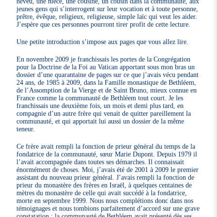
neveu, une nièce, une cousine, un cousin dans la communauté, aux
jeunes gens qui s’interrogent sur leur vocation et à toute personne,
prêtre, évêque, religieux, religieuse, simple laïc qui veut les aider.
J’espère que ces personnes pourront tirer profit de cette lecture.
Une petite introduction s’impose aux pages que vous allez lire.
En novembre 2009 je franchissais les portes de la Congrégation
pour la Doctrine de la Foi au Vatican apportant sous mon bras un
dossier d’une quarantaine de pages sur ce que j’avais vécu pendant
24 ans, de 1985 à 2009, dans la Famille monastique de Bethléem,
de l’Assomption de la Vierge et de Saint Bruno, mieux connue en
France comme la communauté de Bethléem tout court. Je les
franchissais une deuxième fois, un mois et demi plus tard, en
compagnie d’un autre frère qui venait de quitter pareillement la
communauté, et qui apportait lui aussi un dossier de la même
teneur.
Ce frère avait rempli la fonction de prieur général du temps de la
fondatrice de la communauté, sœur Marie Dupont. Depuis 1979 il
l’avait accompagnée dans toutes ses démarches. Il connaissait
énormément de choses. Moi, j’avais été de 2001 à 2009 le premier
assistant du nouveau prieur général. J’avais rempli la fonction de
prieur du monastère des frères en Israël, à quelques centaines de
mètres du monastère de celle qui avait succédé à la fondatrice,
morte en septembre 1999. Nous nous complétions donc dans nos
témoignages et nous tombions parfaitement d’accord sur une grave
constatation : la communauté de Bethléem avait présenté dès ses