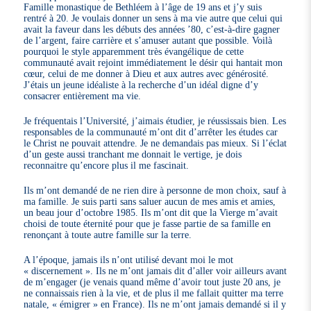
Famille monastique de Bethléem à l’âge de 19 ans et j’y suis
rentré à 20. Je voulais donner un sens à ma vie autre que celui qui
avait la faveur dans les débuts des années ’80, c’est-à-dire gagner
de l’argent, faire carrière et s’amuser autant que possible. Voilà
pourquoi le style apparemment très évangélique de cette
communauté avait rejoint immédiatement le désir qui hantait mon
cœur, celui de me donner à Dieu et aux autres avec générosité.
J’étais un jeune idéaliste à la recherche d’un idéal digne d’y
consacrer entièrement ma vie.
Je fréquentais l’Université, j’aimais étudier, je réussissais bien. Les
responsables de la communauté m’ont dit d’arrêter les études car
le Christ ne pouvait attendre. Je ne demandais pas mieux. Si l’éclat
d’un geste aussi tranchant me donnait le vertige, je dois
reconnaitre qu’encore plus il me fascinait.
Ils m’ont demandé de ne rien dire à personne de mon choix, sauf à
ma famille. Je suis parti sans saluer aucun de mes amis et amies,
un beau jour d’octobre 1985. Ils m’ont dit que la Vierge m’avait
choisi de toute éternité pour que je fasse partie de sa famille en
renonçant à toute autre famille sur la terre.
A l’époque, jamais ils n’ont utilisé devant moi le mot
« discernement ». Ils ne m’ont jamais dit d’aller voir ailleurs avant
de m’engager (je venais quand même d’avoir tout juste 20 ans, je
ne connaissais rien à la vie, et de plus il me fallait quitter ma terre
natale, « émigrer » en France). Ils ne m’ont jamais demandé si il y