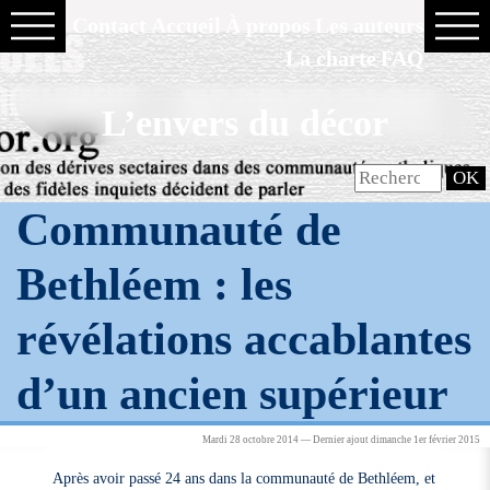
Contact
Accueil
À propos
Les auteurs
La charte
FAQ
L’envers du décor
Communauté de
Bethléem : les
révélations accablantes
d’un ancien supérieur
Mardi 28 octobre 2014 — Dernier ajout dimanche 1er février 2015
Après avoir passé 24 ans dans la communauté de Bethléem, et