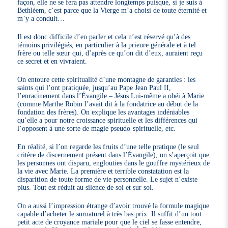
façon, elle ne se fera pas attendre longtemps puisque, si je suis à
Bethléem, c’est parce que la Vierge m’a choisi de toute éternité et
m’y a conduit…
Il est donc difficile d’en parler et cela n’est réservé qu’à des
témoins privilégiés, en particulier à la prieure générale et à tel
frère ou telle sœur qui, d’après ce qu’on dit d’eux, auraient reçu
ce secret et en vivraient.
On entoure cette spiritualité d’une montagne de garanties : les
saints qui l’ont pratiquée, jusqu’au Pape Jean Paul II,
l’enracinement dans l’Évangile – Jésus Lui-même a obéi à Marie
(comme Marthe Robin l’avait dit à la fondatrice au début de la
fondation des frères). On explique les avantages indéniables
qu’elle a pour notre croissance spirituelle et les différences qui
l’opposent à une sorte de magie pseudo-spirituelle, etc.
En réalité, si l’on regarde les fruits d’une telle pratique (le seul
critère de discernement présent dans l’Évangile), on s’aperçoit que
les personnes ont disparu, englouties dans le gouffre mystérieux de
la vie avec Marie. La première et terrible constatation est la
disparition de toute forme de vie personnelle. Le sujet n’existe
plus. Tout est réduit au silence de soi et sur soi.
On a aussi l’impression étrange d’avoir trouvé la formule magique
capable d’acheter le surnaturel à très bas prix. Il suffit d’un tout
petit acte de croyance mariale pour que le ciel se fasse entendre,