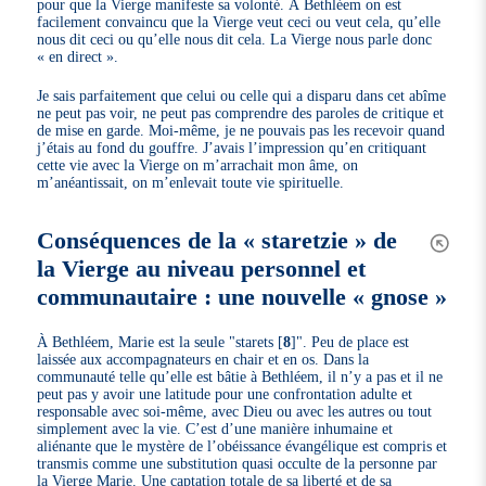
pour que la Vierge manifeste sa volonté. À Bethléem on est
facilement convaincu que la Vierge veut ceci ou veut cela, qu’elle
nous dit ceci ou qu’elle nous dit cela. La Vierge nous parle donc
« en direct ».
Je sais parfaitement que celui ou celle qui a disparu dans cet abîme
ne peut pas voir, ne peut pas comprendre des paroles de critique et
de mise en garde. Moi-même, je ne pouvais pas les recevoir quand
j’étais au fond du gouffre. J’avais l’impression qu’en critiquant
cette vie avec la Vierge on m’arrachait mon âme, on
m’anéantissait, on m’enlevait toute vie spirituelle.
Conséquences de la « staretzie » de
la Vierge au niveau personnel et
communautaire : une nouvelle « gnose »
À Bethléem, Marie est la seule "starets
[
8
]
". Peu de place est
laissée aux accompagnateurs en chair et en os. Dans la
communauté telle qu’elle est bâtie à Bethléem, il n’y a pas et il ne
peut pas y avoir une latitude pour une confrontation adulte et
responsable avec soi-même, avec Dieu ou avec les autres ou tout
simplement avec la vie. C’est d’une manière inhumaine et
aliénante que le mystère de l’obéissance évangélique est compris et
transmis comme une substitution quasi occulte de la personne par
la Vierge Marie. Une captation totale de sa liberté et de sa