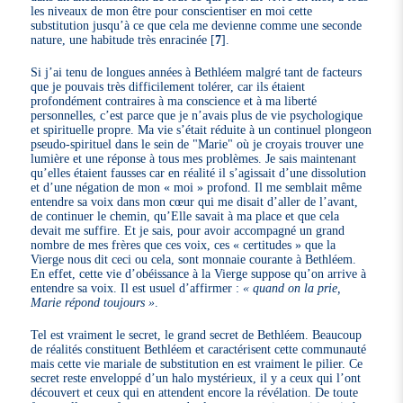
les niveaux de mon être pour conscientiser en moi cette
substitution jusqu’à ce que cela me devienne comme une seconde
nature, une habitude très enracinée
[
7
]
.
Si j’ai tenu de longues années à Bethléem malgré tant de facteurs
que je pouvais très difficilement tolérer, car ils étaient
profondément contraires à ma conscience et à ma liberté
personnelles, c’est parce que je n’avais plus de vie psychologique
et spirituelle propre. Ma vie s’était réduite à un continuel plongeon
pseudo-spirituel dans le sein de "Marie" où je croyais trouver une
lumière et une réponse à tous mes problèmes. Je sais maintenant
qu’elles étaient fausses car en réalité il s’agissait d’une dissolution
et d’une négation de mon « moi » profond. Il me semblait même
entendre sa voix dans mon cœur qui me disait d’aller de l’avant,
de continuer le chemin, qu’Elle savait à ma place et que cela
devait me suffire. Et je sais, pour avoir accompagné un grand
nombre de mes frères que ces voix, ces « certitudes » que la
Vierge nous dit ceci ou cela, sont monnaie courante à Bethléem.
En effet, cette vie d’obéissance à la Vierge suppose qu’on arrive à
entendre sa voix. Il est usuel d’affirmer :
« quand on la prie,
Marie répond toujours »
.
Tel est vraiment le secret, le grand secret de Bethléem. Beaucoup
de réalités constituent Bethléem et caractérisent cette communauté
mais cette vie mariale de substitution en est vraiment le pilier. Ce
secret reste enveloppé d’un halo mystérieux, il y a ceux qui l’ont
découvert et ceux qui en attendent encore la révélation. De toute