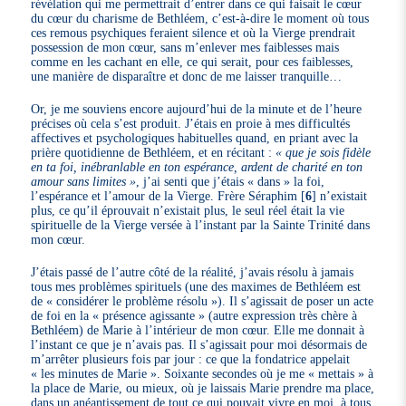
révélation qui me permettrait d’entrer dans ce qui faisait le cœur
du cœur du charisme de Bethléem, c’est-à-dire le moment où tous
ces remous psychiques feraient silence et où la Vierge prendrait
possession de mon cœur, sans m’enlever mes faiblesses mais
comme en les cachant en elle, ce qui serait, pour ces faiblesses,
une manière de disparaître et donc de me laisser tranquille…
Or, je me souviens encore aujourd’hui de la minute et de l’heure
précises où cela s’est produit. J’étais en proie à mes difficultés
affectives et psychologiques habituelles quand, en priant avec la
prière quotidienne de Bethléem, et en récitant :
« que je sois fidèle
en ta foi, inébranlable en ton espérance, ardent de charité en ton
amour sans limites »
, j’ai senti que j’étais « dans » la foi,
l’espérance et l’amour de la Vierge. Frère Séraphim
[
6
]
n’existait
plus, ce qu’il éprouvait n’existait plus, le seul réel était la vie
spirituelle de la Vierge versée à l’instant par la Sainte Trinité dans
mon cœur.
J’étais passé de l’autre côté de la réalité, j’avais résolu à jamais
tous mes problèmes spirituels (une des maximes de Bethléem est
de « considérer le problème résolu »). Il s’agissait de poser un acte
de foi en la « présence agissante » (autre expression très chère à
Bethléem) de Marie à l’intérieur de mon cœur. Elle me donnait à
l’instant ce que je n’avais pas. Il s’agissait pour moi désormais de
m’arrêter plusieurs fois par jour : ce que la fondatrice appelait
« les minutes de Marie ». Soixante secondes où je me « mettais » à
la place de Marie, ou mieux, où je laissais Marie prendre ma place,
dans un anéantissement de tout ce qui pouvait vivre en moi, à tous