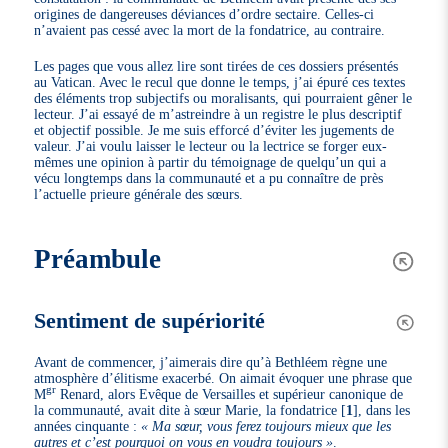
origines de dangereuses déviances d’ordre sectaire. Celles-ci
n’avaient pas cessé avec la mort de la fondatrice, au contraire.
Les pages que vous allez lire sont tirées de ces dossiers présentés
au Vatican. Avec le recul que donne le temps, j’ai épuré ces textes
des éléments trop subjectifs ou moralisants, qui pourraient gêner le
lecteur. J’ai essayé de m’astreindre à un registre le plus descriptif
et objectif possible. Je me suis efforcé d’éviter les jugements de
valeur. J’ai voulu laisser le lecteur ou la lectrice se forger eux-
mêmes une opinion à partir du témoignage de quelqu’un qui a
vécu longtemps dans la communauté et a pu connaître de près
l’actuelle prieure générale des sœurs.
Préambule
Sentiment de supériorité
Avant de commencer, j’aimerais dire qu’à Bethléem règne une
atmosphère d’élitisme exacerbé. On aimait évoquer une phrase que
gr
M
Renard, alors Evêque de Versailles et supérieur canonique de
la communauté, avait dite à sœur Marie, la fondatrice
[
1
]
, dans les
années cinquante :
« Ma sœur, vous ferez toujours mieux que les
autres et c’est pourquoi on vous en voudra toujours »
.