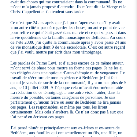
avait des choses qui me contrariaient dans la communauté. Ils ne
m’ont m’a jamais proposé d’attendre. Ils m’ont dit : la Vierge et le
Christ t’appellent et t’attendent sans tarder.
Ce n’est que 24 ans après que j’ai pu m’apercevoir qu’il y avait
« un autre côté » par où regarder les choses, un autre point de vue
pour relire ce qui s’était passé dans ma vie et ce qui se passait dans
la vie quotidienne de la famille monastique de Bethléem. Au cours
de l’été 2009, j’ai quitté la communauté après y avoir passé 24 ans
de vie monastique dont 9 de vie sacerdotale. C’est cet autre regard
que j’ai voulu mettre par écrit dans mon témoignage.
Les paroles de Primo Levi, et d’autres encore de ce même auteur,
m’ont servi de phare pour mettre en forme ces pages. Je ne les ai
pas rédigées dans une optique d’auto-thérapie ni de vengeance. Le
travail de réécriture de mon expérience à Bethléem je l’ai fait
quand je venais de sortir de la communauté, il y a un peu plus de 5
ans, le 10 juillet 2009. À l’époque cela m’avait énormément aidé.
La rédaction de ce témoignage a une autre visée : aider, dans la
mesure du possible, certaines catégories de personnes. Je sais
parfaitement qu’aucun frère ou sœur de Bethléem ne lira jamais
ces pages. Les responsables, et même pas tous, les liront
certainement. Mais cela s’arrêtera là. Ce n’est donc pas à eux que
j’ai pensé en écrivant ces pages.
J’ai pensé plutôt et principalement aux ex-frères et ex-sœurs de
Bethléem, aux familles qui ont actuellement un fils, une fille, un