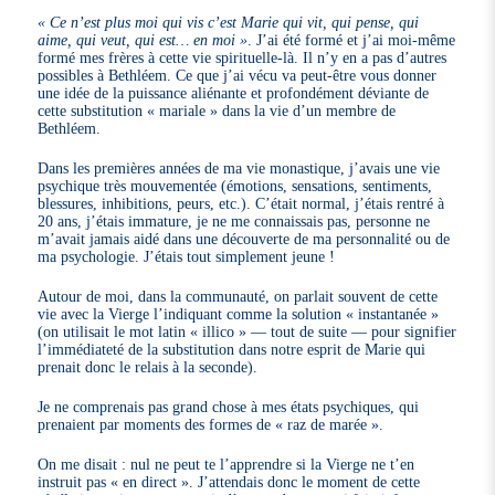
« Ce n’est plus moi qui vis c’est Marie qui vit, qui pense, qui
aime, qui veut, qui est… en moi »
. J’ai été formé et j’ai moi-même
formé mes frères à cette vie spirituelle-là. Il n’y en a pas d’autres
possibles à Bethléem. Ce que j’ai vécu va peut-être vous donner
une idée de la puissance aliénante et profondément déviante de
cette substitution « mariale » dans la vie d’un membre de
Bethléem.
Dans les premières années de ma vie monastique, j’avais une vie
psychique très mouvementée (émotions, sensations, sentiments,
blessures, inhibitions, peurs, etc.). C’était normal, j’étais rentré à
20 ans, j’étais immature, je ne me connaissais pas, personne ne
m’avait jamais aidé dans une découverte de ma personnalité ou de
ma psychologie. J’étais tout simplement jeune !
Autour de moi, dans la communauté, on parlait souvent de cette
vie avec la Vierge l’indiquant comme la solution « instantanée »
(on utilisait le mot latin « illico » — tout de suite — pour signifier
l’immédiateté de la substitution dans notre esprit de Marie qui
prenait donc le relais à la seconde).
Je ne comprenais pas grand chose à mes états psychiques, qui
prenaient par moments des formes de « raz de marée ».
On me disait : nul ne peut te l’apprendre si la Vierge ne t’en
instruit pas « en direct ». J’attendais donc le moment de cette