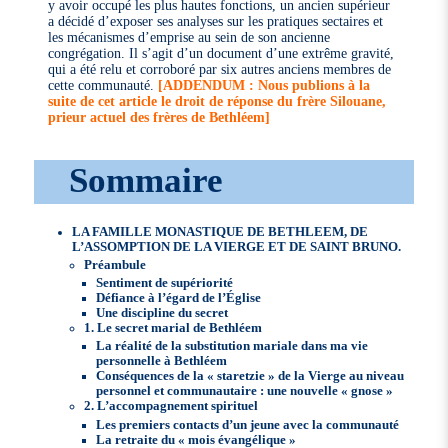
y avoir occupé les plus hautes fonctions, un ancien supérieur
a décidé d’exposer ses analyses sur les pratiques sectaires et
les mécanismes d’emprise au sein de son ancienne
congrégation. Il s’agit d’un document d’une extrême gravité,
qui a été relu et corroboré par six autres anciens membres de
cette communauté.
[ADDENDUM : Nous publions à la
suite de cet article le droit de réponse du frère Silouane,
prieur actuel des frères de Bethléem]
Sommaire
LA FAMILLE MONASTIQUE DE BETHLEEM, DE
L’ASSOMPTION DE LA VIERGE ET DE SAINT BRUNO.
Préambule
Sentiment de supériorité
Défiance à l’égard de l’Église
Une discipline du secret
1. Le secret marial de Bethléem
La réalité de la substitution mariale dans ma vie
personnelle à Bethléem
Conséquences de la « staretzie » de la Vierge au niveau
personnel et communautaire : une nouvelle « gnose »
2. L’accompagnement spirituel
Les premiers contacts d’un jeune avec la communauté
La retraite du « mois évangélique »