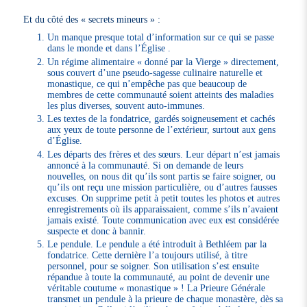
Et du côté des « secrets mineurs » :
Un manque presque total d’information sur ce qui se passe
dans le monde et dans l’Église .
Un régime alimentaire « donné par la Vierge » directement,
sous couvert d’une pseudo-sagesse culinaire naturelle et
monastique, ce qui n’empêche pas que beaucoup de
membres de cette communauté soient atteints des maladies
les plus diverses, souvent auto-immunes.
Les textes de la fondatrice, gardés soigneusement et cachés
aux yeux de toute personne de l’extérieur, surtout aux gens
d’Église.
Les départs des frères et des sœurs. Leur départ n’est jamais
annoncé à la communauté. Si on demande de leurs
nouvelles, on nous dit qu’ils sont partis se faire soigner, ou
qu’ils ont reçu une mission particulière, ou d’autres fausses
excuses. On supprime petit à petit toutes les photos et autres
enregistrements où ils apparaissaient, comme s’ils n’avaient
jamais existé. Toute communication avec eux est considérée
suspecte et donc à bannir.
Le pendule. Le pendule a été introduit à Bethléem par la
fondatrice. Cette dernière l’a toujours utilisé, à titre
personnel, pour se soigner. Son utilisation s’est ensuite
répandue à toute la communauté, au point de devenir une
véritable coutume « monastique » ! La Prieure Générale
transmet un pendule à la prieure de chaque monastère, dès sa