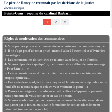
Le père de Roucy ne reconnaît pas les décisions de la justice
ecclésiastique
Points-Cœur : réponse du cardinal Barbarin
1
2
∞
Règles de modération des commentaires
1- Vous pouvez poster un commentaire avec votre nom ou un pseudonyme.
2- Il ne s’agit pas d’un tchat privé : merci d’aller à l’essentiel et d’éviter les
bavardages.
3- Les commentaires doivent être en relation avec le sujet de l’article.
4- Si vous répondez à quelqu’un, mentionnez-le au début de votre message :
« Pour Untel :… »
5- Les commentaires ne doivent contenir aucun caractère raciste, sexiste,
propos injurieux…
6- En cas de désaccord, évitez les attaques ad hominem mais répondez sur le
fond. (Et ne répondez que si cela en vaut vraiment la peine…)
7- Pensez à renseigner votre adresse email : celle-ci n’apparaitra pas mais
nous permettra de vous contacter en cas de besoin.
8- Si vous voulez envoyer un message au responsable du site, merci de ne
pas passer par le forum, mais par le formulaire de contact (dans le menu
principal, tout en haut à gauche).