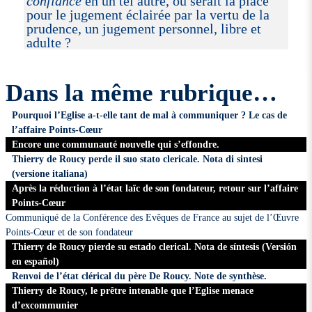
confiance
en un tel autre, où serait la place
pour le jugement éclairée par la vertu de la
prudence, un jugement personnel, libre et
adulte ?
Dans la même rubrique…
Pourquoi l’Eglise a-t-elle tant de mal à communiquer ? Le cas de
l’affaire Points-Cœur
Encore une communauté nouvelle qui s’effondre.
Thierry de Roucy perde il suo stato clericale. Nota di sintesi
(versione italiana)
Après la réduction à l’état laïc de son fondateur, retour sur l’affaire
Points-Cœur
Communiqué de la Conférence des Evêques de France au sujet de l’Œuvre
Points-Cœur et de son fondateur
Thierry de Roucy pierde su estado clerical. Nota de síntesis (Versión
en español)
Renvoi de l’état clérical du père De Roucy. Note de synthèse.
Thierry de Roucy, le prêtre intenable que l’Eglise menace
d’excommunier