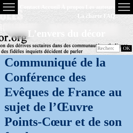
Contact
Accueil
À propos
Les auteurs
La charte
FAQ
L’envers du décor
Communiqué de la
Conférence des
Evêques de France au
sujet de l’Œuvre
Points-Cœur et de son