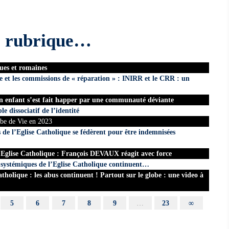
e rubrique…
ues et romaines
ue et les commissions de « réparation » : INIRR et le CRR : un
un enfant s’est fait happer par une communauté déviante
e dissociatif de l’identité
be de Vie en 2023
s de l’Eglise Catholique se fédèrent pour être indemnisées
’ Eglise Catholique : François DEVAUX réagit avec force
ystémiques de l’Eglise Catholique continuent…
holique : les abus continuent ! Partout sur le globe : une video à
5
6
7
8
9
…
23
∞