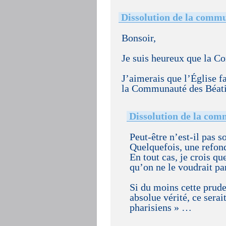
Dissolution de la commu
Bonsoir,
Je suis heureux que la C
J’aimerais que l’Église f
la Communauté des Béatitu
Dissolution de la com
Peut-être n’est-il pas 
Quelquefois, une refond
En tout cas, je crois qu
qu’on ne le voudrait pa
Si du moins cette prud
absolue vérité, ce sera
pharisiens » …