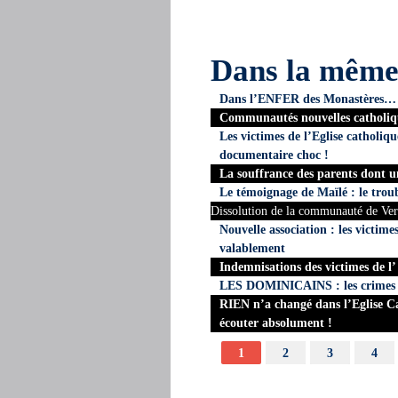
Dans la mêm
Dans l’ENFER des Monastères…
Communautés nouvelles catholiq
Les victimes de l’Eglise catholiq
documentaire choc !
La souffrance des parents dont 
Le témoignage de Maïlé : le troubl
Dissolution de la communauté de Ver
Nouvelle association : les victime
valablement
Indemnisations des victimes de l
LES DOMINICAINS : les crimes s
RIEN n’a changé dans l’Eglise Cat
écouter absolument !
1
2
3
4