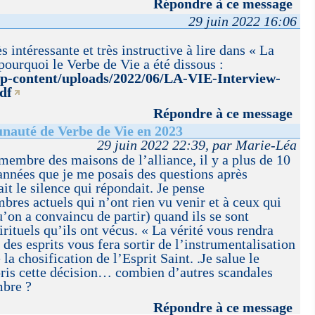
Répondre à ce message
29 juin 2022 16:06
s intéressante et très instructive à lire dans « La
pourquoi le Verbe de Vie a été dissous :
/wp-content/uploads/2022/06/LA-VIE-Interview-
df
Répondre à ce message
nauté de Verbe de Vie en 2023
29 juin 2022 22:39, par Marie-Léa
 membre des maisons de l’alliance, il y a plus de 10
s années que je me posais des questions après
it le silence qui répondait. Je pense
res actuels qui n’ont rien vu venir et à ceux qui
u’on a convaincu de partir) quand ils se sont
rituels qu’ils ont vécus. « La vérité vous rendra
 des esprits vous fera sortir de l’instrumentalisation
 la chosification de l’Esprit Saint. .Je salue le
pris cette décision… combien d’autres scandales
mbre ?
Répondre à ce message