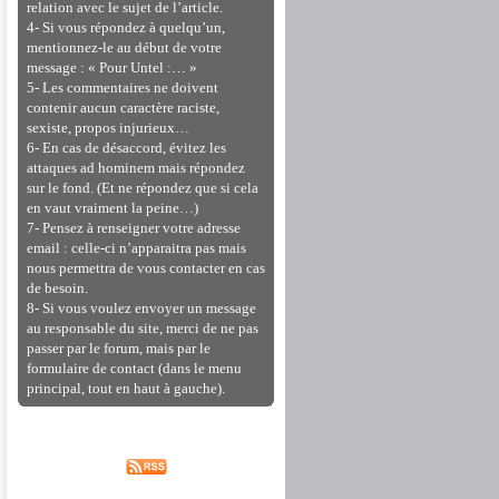
relation avec le sujet de l’article.
4- Si vous répondez à quelqu’un,
mentionnez-le au début de votre
message : « Pour Untel :… »
5- Les commentaires ne doivent
contenir aucun caractère raciste,
sexiste, propos injurieux…
6- En cas de désaccord, évitez les
attaques ad hominem mais répondez
sur le fond. (Et ne répondez que si cela
en vaut vraiment la peine…)
7- Pensez à renseigner votre adresse
email : celle-ci n’apparaitra pas mais
nous permettra de vous contacter en cas
de besoin.
8- Si vous voulez envoyer un message
au responsable du site, merci de ne pas
passer par le forum, mais par le
formulaire de contact (dans le menu
principal, tout en haut à gauche).