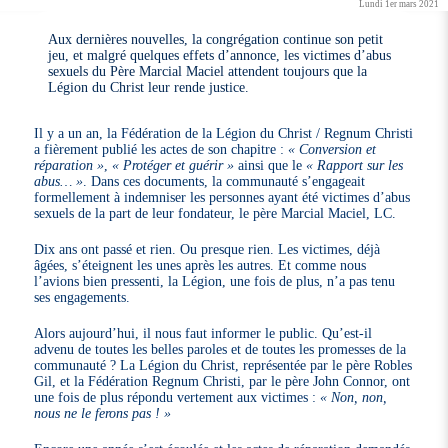
Lundi 1er mars 2021
Aux dernières nouvelles, la congrégation continue son petit
jeu, et malgré quelques effets d’annonce, les victimes d’abus
sexuels du Père Marcial Maciel attendent toujours que la
Légion du Christ leur rende justice.
Il y a un an, la Fédération de la Légion du Christ / Regnum Christi
a fièrement publié les actes de son chapitre :
« Conversion et
réparation »
,
« Protéger et guérir »
ainsi que le
« Rapport sur les
abus… »
. Dans ces documents, la communauté s’engageait
formellement à indemniser les personnes ayant été victimes d’abus
sexuels de la part de leur fondateur, le père Marcial Maciel, LC.
Dix ans ont passé et rien. Ou presque rien. Les victimes, déjà
âgées, s’éteignent les unes après les autres. Et comme nous
l’avions bien pressenti, la Légion, une fois de plus, n’a pas tenu
ses engagements.
Alors aujourd’hui, il nous faut informer le public. Qu’est-il
advenu de toutes les belles paroles et de toutes les promesses de la
communauté ? La Légion du Christ, représentée par le père Robles
Gil, et la Fédération Regnum Christi, par le père John Connor, ont
une fois de plus répondu vertement aux victimes :
« Non, non,
nous ne le ferons pas ! »