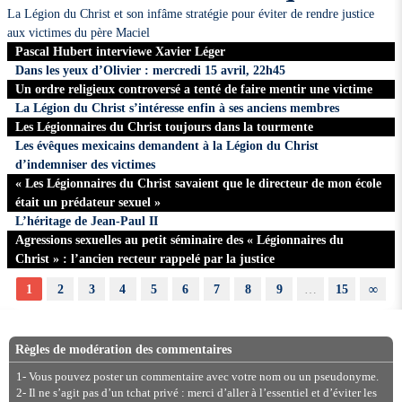
La Légion du Christ et son infâme stratégie pour éviter de rendre justice
aux victimes du père Maciel
Pascal Hubert interviewe Xavier Léger
Dans les yeux d’Olivier : mercredi 15 avril, 22h45
Un ordre religieux controversé a tenté de faire mentir une victime
La Légion du Christ s’intéresse enfin à ses anciens membres
Les Légionnaires du Christ toujours dans la tourmente
Les évêques mexicains demandent à la Légion du Christ
d’indemniser des victimes
« Les Légionnaires du Christ savaient que le directeur de mon école
était un prédateur sexuel »
L’héritage de Jean-Paul II
Agressions sexuelles au petit séminaire des « Légionnaires du
Christ » : l’ancien recteur rappelé par la justice
1
2
3
4
5
6
7
8
9
…
15
∞
Règles de modération des commentaires
1- Vous pouvez poster un commentaire avec votre nom ou un pseudonyme.
2- Il ne s’agit pas d’un tchat privé : merci d’aller à l’essentiel et d’éviter les