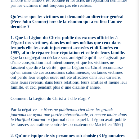
Encore une année s’est écoulée et les actes de réparation demandés
par les victimes n’ont toujours pas été réalisés.
Qu’est-ce que les victimes ont demandé au directeur général
(Père John Connor) lors de la réunion qui a eu lieu l’année
dernière ?
1. Que la Légion du Christ publie des excuses officielles à
l’égard des victimes, dans les mêmes médias que ceux dans
lesquels elle les avait injustement accusées et diffamées en
1997, afin de réparer leur réputation et celle de leurs famille.
Que la congrégation déclare sans ambiguïté qu’il ne s’agissait pas
d’une conspiration mal-intentionnée, et que les victimes ne
faisaient que dire la vérité ; que la Légion du Christ reconnaisse
qu’en raison de ces accusations calomnieuses, certaines victimes
ont perdu leur emploi ou/et ont été affectées dans leur carrière,
dans leurs revenus, dans leurs relations, leurs amitiés et même leur
famille, et ceci pendant plus d’une dizaine d’année.
Comment la Légion du Christ a-t-elle réagi ?
Par la négative :
« Nous ne publierons rien dans les grands
journaux ou ayant une portée internationale, et encore moins dans
le Hartford Courant. »
(journal dans lequel la Légion avait publié
les fausses accusations contre les accusateurs de Maciel en 1997).
2. Qu’une équipe de six personnes soit choisie (3 légionnaires