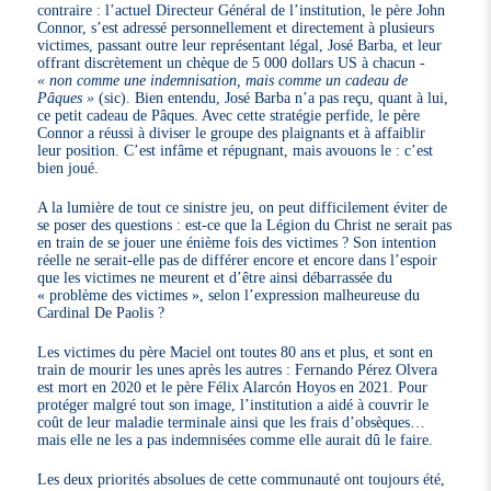
contraire : l’actuel Directeur Général de l’institution, le père John
Connor, s’est adressé personnellement et directement à plusieurs
victimes, passant outre leur représentant légal, José Barba, et leur
offrant discrètement un chèque de 5 000 dollars US à chacun -
« non comme une indemnisation, mais comme un cadeau de
Pâques »
(sic). Bien entendu, José Barba n’a pas reçu, quant à lui,
ce petit cadeau de Pâques. Avec cette stratégie perfide, le père
Connor a réussi à diviser le groupe des plaignants et à affaiblir
leur position. C’est infâme et répugnant, mais avouons le : c’est
bien joué.
A la lumière de tout ce sinistre jeu, on peut difficilement éviter de
se poser des questions : est-ce que la Légion du Christ ne serait pas
en train de se jouer une énième fois des victimes ? Son intention
réelle ne serait-elle pas de différer encore et encore dans l’espoir
que les victimes ne meurent et d’être ainsi débarrassée du
« problème des victimes », selon l’expression malheureuse du
Cardinal De Paolis ?
Les victimes du père Maciel ont toutes 80 ans et plus, et sont en
train de mourir les unes après les autres : Fernando Pérez Olvera
est mort en 2020 et le père Félix Alarcón Hoyos en 2021. Pour
protéger malgré tout son image, l’institution a aidé à couvrir le
coût de leur maladie terminale ainsi que les frais d’obsèques…
mais elle ne les a pas indemnisées comme elle aurait dû le faire.
Les deux priorités absolues de cette communauté ont toujours été,