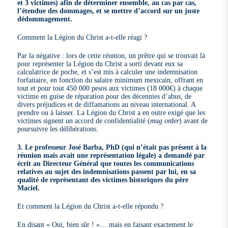
et 3 victimes) afin de déterminer ensemble, au cas par cas,
l’étendue des dommages, et se mettre d’accord sur un juste
dédommagement.
Comment la Légion du Christ a-t-elle réagi ?
Par la négative : lors de cette réunion, un prêtre qui se trouvait là
pour représenter la Légion du Christ a sorti devant eux sa
calculatrice de poche, et s’est mis à calculer une indemnisation
forfaitaire, en fonction du salaire minimum mexicain, offrant en
tout et pour tout 450 000 pesos aux victimes (18 000€) à chaque
victime en guise de réparation pour des décennies d’abus, de
divers préjudices et de diffamations au niveau international. A
prendre ou à laisser. La Légion du Christ a en outre exigé que les
victimes signent un accord de confidentialité (
mug order
) avant de
poursuivre les délibérations.
3. Le professeur José Barba, PhD (qui n’était pas présent à la
réunion mais avait une représentation légale) a demandé par
écrit au Directeur Général que toutes les communications
relatives au sujet des indemnisations passent par lui, en sa
qualité de représentant des victimes historiques du père
Maciel.
Et comment la Légion du Christ a-t-elle répondu ?
En disant « Oui, bien sûr ! »… mais en faisant exactement le