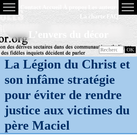
Contact
Accueil
À propos
Les auteurs
La charte
FAQ
L’envers du décor
La Légion du Christ et
son infâme stratégie
pour éviter de rendre
justice aux victimes du
père Maciel