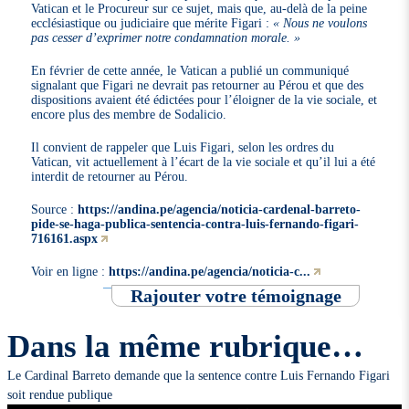
Vatican et le Procureur sur ce sujet, mais que, au-delà de la peine
ecclésiastique ou judiciaire que mérite Figari :
« Nous ne voulons
pas cesser d’exprimer notre condamnation morale. »
En février de cette année, le Vatican a publié un communiqué
signalant que Figari ne devrait pas retourner au Pérou et que des
dispositions avaient été édictées pour l’éloigner de la vie sociale, et
encore plus des membre de Sodalicio.
Il convient de rappeler que Luis Figari, selon les ordres du
Vatican, vit actuellement à l’écart de la vie sociale et qu’il lui a été
interdit de retourner au Pérou.
Source :
https://andina.pe/agencia/noticia-cardenal-barreto-
pide-se-haga-publica-sentencia-contra-luis-fernando-figari-
716161.aspx
Voir en ligne :
https://andina.pe/agencia/noticia-c...
Rajouter votre témoignage
Dans la même rubrique…
Le Cardinal Barreto demande que la sentence contre Luis Fernando Figari
soit rendue publique