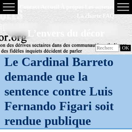
Contact
Accueil
À propos
Les auteurs
La charte
FAQ
L’envers du décor
Le Cardinal Barreto
demande que la
sentence contre Luis
Fernando Figari soit
rendue publique