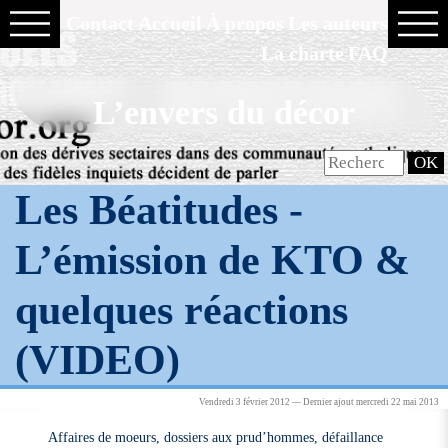
Contact
Accueil
À propos
Les auteurs
La charte
FAQ
L’envers du décor
Les Béatitudes -
L’émission de KTO &
quelques réactions
(VIDEO)
Vendredi 3 février 2012 — Dernier ajout mercredi 22 mai 2013
Affaires de moeurs, dossiers aux prud’hommes, défaillance