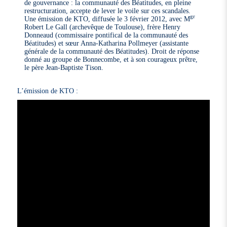
de gouvernance : la communauté des Béatitudes, en pleine
restructuration, accepte de lever le voile sur ces scandales.
gr
Une émission de KTO, diffusée le 3 février 2012, avec M
Robert Le Gall (archevêque de Toulouse), frère Henry
Donneaud (commissaire pontifical de la communauté des
Béatitudes) et sœur Anna-Katharina Pollmeyer (assistante
générale de la communauté des Béatitudes). Droit de réponse
donné au groupe de Bonnecombe, et à son courageux prêtre,
le père Jean-Baptiste Tison.
L’émission de KTO :