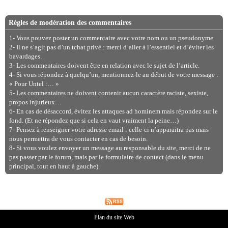
Règles de modération des commentaires
1- Vous pouvez poster un commentaire avec votre nom ou un pseudonyme.
2- Il ne s’agit pas d’un tchat privé : merci d’aller à l’essentiel et d’éviter les
bavardages.
3- Les commentaires doivent être en relation avec le sujet de l’article.
4- Si vous répondez à quelqu’un, mentionnez-le au début de votre message :
« Pour Untel :… »
5- Les commentaires ne doivent contenir aucun caractère raciste, sexiste,
propos injurieux…
6- En cas de désaccord, évitez les attaques ad hominem mais répondez sur le
fond. (Et ne répondez que si cela en vaut vraiment la peine…)
7- Pensez à renseigner votre adresse email : celle-ci n’apparaitra pas mais
nous permettra de vous contacter en cas de besoin.
8- Si vous voulez envoyer un message au responsable du site, merci de ne
pas passer par le forum, mais par le formulaire de contact (dans le menu
principal, tout en haut à gauche).
Plan du site Web