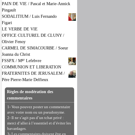
PAIN DE VIE / Pascal et Marie-Annick
Pingault
SODALITIUM / Luis Fernando
Figari
LE VERBE DE VIE
OFFICE CULTUREL DE CLUNY /
Olivier Fenoy
CARMEL DE SIMACOURBE / Soeur
Joanna du Christ
gr
FSSPX / M
Lefebvre
COMMUNION ET LIBERATION
FRATERNITES DE JERUSALEM /
Père Pierre-Marie Delfieux
Règles de modération des
commentaires
1- Vous pouvez poster un commentaire
avec votre nom ou un pseudonyme.
2- Il ne s’agit pas d’un tchat privé :
merci d’aller à l’essentiel et d’éviter les
bavardages.
3- Les commentaires doivent être en