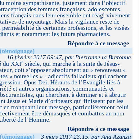
u moins sympathisante, justement dans l’objectif
ntraception des femmes françaises, adolescentes.
ns français dans leur ensemble ont réagi vivement
tatives de noyautage. Mais la vigilance reste de
 perméabilité de certaines professions, et les visées
udiants et notamment les futurs pharmaciens.
Répondre à ce message
 (témoignage)
16 février 2017 09:47, par Pierronne la Bretonne
e
ré du XXI
siècle, qui marche à la suite de Jésus-
ateur, doit s’opposer absolument au « renouveau »
és « nouvelles » - adjectifs fallacieux qui cachent
ression. Opus Dei, Hérauts de l’Evangile liés à
riété et autres organisations, communautés et
obscurantistes, qui cherchent à dominer et à abrutir
nt Jésus et Marie d’oripeaux qui finissent par les
t en tronquant leur message, particulièrement celui
ffectivement être démasqués et combattus au nom
Liberté de l’Homme.
Répondre à ce message
 (témoignage)
3 mars 2017 23:15, par Ana Azanza