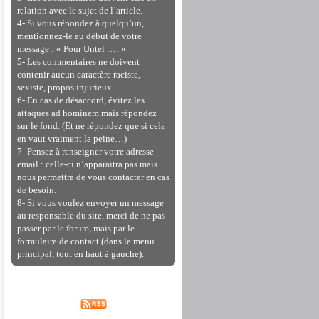
relation avec le sujet de l’article.
4- Si vous répondez à quelqu’un,
mentionnez-le au début de votre
message : « Pour Untel :… »
5- Les commentaires ne doivent
contenir aucun caractère raciste,
sexiste, propos injurieux…
6- En cas de désaccord, évitez les
attaques ad hominem mais répondez
sur le fond. (Et ne répondez que si cela
en vaut vraiment la peine…)
7- Pensez à renseigner votre adresse
email : celle-ci n’apparaitra pas mais
nous permettra de vous contacter en cas
de besoin.
8- Si vous voulez envoyer un message
au responsable du site, merci de ne pas
passer par le forum, mais par le
formulaire de contact (dans le menu
principal, tout en haut à gauche).