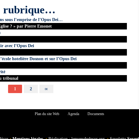
e rubrique…
ns sous l’emprise de l’Opus Dei…
Eglise ? » par Pierre Emonet
)
ir avec l’Opus Dei
’école hotelière Dosnon et sur l’Opus Dei
ité
u tribunal
1
2
∞
Plan du site Web
Agenda
Documents
décor
•
Mentions légales
•
Réalisation : lenversdudecor.org
•
Squelette
Soyez