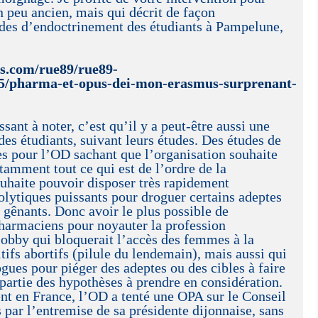
un peu ancien, mais qui décrit de façon
des d’endoctrinement des étudiants à Pampelune,
bs.com/rue89/rue89-
/pharma-et-opus-dei-mon-erasmus-surprenant-
sant à noter, c’est qu’il y a peut-être aussi une
des étudiants, suivant leurs études. Des études de
es pour l’OD sachant que l’organisation souhaite
tamment tout ce qui est de l’ordre de la
ouhaite pouvoir disposer très rapidement
olytiques puissants pour droguer certains adeptes
u gênants. Donc avoir le plus possible de
harmaciens pour noyauter la profession
lobby qui bloquerait l’accès des femmes à la
tifs abortifs (pilule du lendemain), mais aussi qui
ogues pour piéger des adeptes ou des cibles à faire
t partie des hypothèses à prendre en considération.
t en France, l’OD a tenté une OPA sur le Conseil
par l’entremise de sa présidente dijonnaise, sans