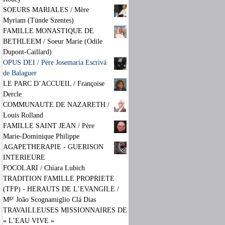
SOEURS MARIALES / Mère
Myriam (Tünde Szentes)
FAMILLE MONASTIQUE DE
BETHLEEM / Soeur Marie (Odile
Dupont-Caillard)
OPUS DEI / Père Josemaría Escrivá
de Balaguer
LE PARC D’ACCUEIL / Françoise
Dercle
COMMUNAUTE DE NAZARETH /
Louis Rolland
FAMILLE SAINT JEAN / Père
Marie-Dominique Philippe
AGAPETHERAPIE - GUERISON
INTERIEURE
FOCOLARI / Chiara Lubich
TRADITION FAMILLE PROPRIETE
(TFP) - HERAUTS DE L’EVANGILE /
gr
M
João Scognamiglio Clá Dias
TRAVAILLEUSES MISSIONNAIRES DE
« L’EAU VIVE »