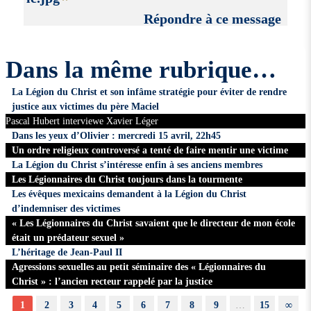
Répondre à ce message
Dans la même rubrique…
La Légion du Christ et son infâme stratégie pour éviter de rendre
justice aux victimes du père Maciel
Pascal Hubert interviewe Xavier Léger
Dans les yeux d’Olivier : mercredi 15 avril, 22h45
Un ordre religieux controversé a tenté de faire mentir une victime
La Légion du Christ s’intéresse enfin à ses anciens membres
Les Légionnaires du Christ toujours dans la tourmente
Les évêques mexicains demandent à la Légion du Christ
d’indemniser des victimes
« Les Légionnaires du Christ savaient que le directeur de mon école
était un prédateur sexuel »
L’héritage de Jean-Paul II
Agressions sexuelles au petit séminaire des « Légionnaires du
Christ » : l’ancien recteur rappelé par la justice
1
2
3
4
5
6
7
8
9
…
15
∞