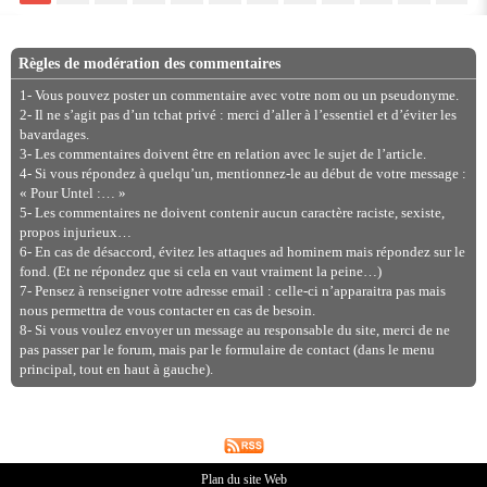
Règles de modération des commentaires
1- Vous pouvez poster un commentaire avec votre nom ou un pseudonyme.
2- Il ne s’agit pas d’un tchat privé : merci d’aller à l’essentiel et d’éviter les
bavardages.
3- Les commentaires doivent être en relation avec le sujet de l’article.
4- Si vous répondez à quelqu’un, mentionnez-le au début de votre message :
« Pour Untel :… »
5- Les commentaires ne doivent contenir aucun caractère raciste, sexiste,
propos injurieux…
6- En cas de désaccord, évitez les attaques ad hominem mais répondez sur le
fond. (Et ne répondez que si cela en vaut vraiment la peine…)
7- Pensez à renseigner votre adresse email : celle-ci n’apparaitra pas mais
nous permettra de vous contacter en cas de besoin.
8- Si vous voulez envoyer un message au responsable du site, merci de ne
pas passer par le forum, mais par le formulaire de contact (dans le menu
principal, tout en haut à gauche).
Plan du site Web