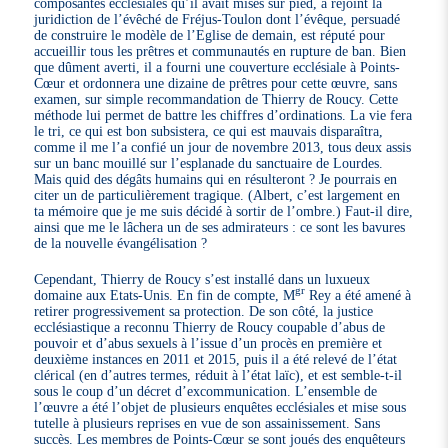
composantes ecclésiales qu’il avait mises sur pied, a rejoint la
juridiction de l’évêché de Fréjus-Toulon dont l’évêque, persuadé
de construire le modèle de l’Eglise de demain, est réputé pour
accueillir tous les prêtres et communautés en rupture de ban. Bien
que dûment averti, il a fourni une couverture ecclésiale à Points-
Cœur et ordonnera une dizaine de prêtres pour cette œuvre, sans
examen, sur simple recommandation de Thierry de Roucy. Cette
méthode lui permet de battre les chiffres d’ordinations. La vie fera
le tri, ce qui est bon subsistera, ce qui est mauvais disparaîtra,
comme il me l’a confié un jour de novembre 2013, tous deux assis
sur un banc mouillé sur l’esplanade du sanctuaire de Lourdes.
Mais quid des dégâts humains qui en résulteront ? Je pourrais en
citer un de particulièrement tragique. (Albert, c’est largement en
ta mémoire que je me suis décidé à sortir de l’ombre.) Faut-il dire,
ainsi que me le lâchera un de ses admirateurs : ce sont les bavures
de la nouvelle évangélisation ?
Cependant, Thierry de Roucy s’est installé dans un luxueux
gr
domaine aux Etats-Unis. En fin de compte, M
Rey a été amené à
retirer progressivement sa protection. De son côté, la justice
ecclésiastique a reconnu Thierry de Roucy coupable d’abus de
pouvoir et d’abus sexuels à l’issue d’un procès en première et
deuxième instances en 2011 et 2015, puis il a été relevé de l’état
clérical (en d’autres termes, réduit à l’état laïc), et est semble-t-il
sous le coup d’un décret d’excommunication. L’ensemble de
l’œuvre a été l’objet de plusieurs enquêtes ecclésiales et mise sous
tutelle à plusieurs reprises en vue de son assainissement. Sans
succès. Les membres de Points-Cœur se sont joués des enquêteurs