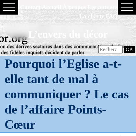
Contact
Accueil
À propos
Les auteurs
La charte
FAQ
L’envers du décor
Pourquoi l’Eglise a-t-
elle tant de mal à
communiquer ? Le cas
de l’affaire Points-
Cœur