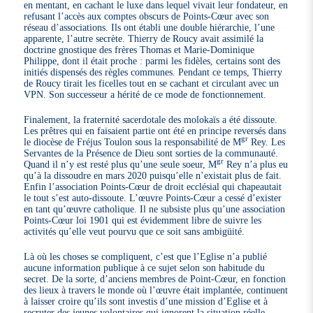
en mentant, en cachant le luxe dans lequel vivait leur fondateur, en
refusant l’accès aux comptes obscurs de Points-Cœur avec son
réseau d’associations. Ils ont établi une double hiérarchie, l’une
apparente, l’autre secrète. Thierry de Roucy avait assimilé la
doctrine gnostique des frères Thomas et Marie-Dominique
Philippe, dont il était proche : parmi les fidèles, certains sont des
initiés dispensés des règles communes. Pendant ce temps, Thierry
de Roucy tirait les ficelles tout en se cachant et circulant avec un
VPN. Son successeur a hérité de ce mode de fonctionnement.
Finalement, la fraternité sacerdotale des molokaïs a été dissoute.
Les prêtres qui en faisaient partie ont été en principe reversés dans
gr
le diocèse de Fréjus Toulon sous la responsabilité de M
Rey. Les
Servantes de la Présence de Dieu sont sorties de la communauté.
gr
Quand il n’y est resté plus qu’une seule soeur, M
Rey n’a plus eu
qu’à la dissoudre en mars 2020 puisqu’elle n’existait plus de fait.
Enfin l’association Points-Cœur de droit ecclésial qui chapeautait
le tout s’est auto-dissoute. L’œuvre Points-Cœur a cessé d’exister
en tant qu’œuvre catholique. Il ne subsiste plus qu’une association
Points-Cœur loi 1901 qui est évidemment libre de suivre les
activités qu’elle veut pourvu que ce soit sans ambigüité.
Là où les choses se compliquent, c’est que l’Eglise n’a publié
aucune information publique à ce sujet selon son habitude du
secret. De la sorte, d’anciens membres de Point-Cœur, en fonction
des lieux à travers le monde où l’œuvre était implantée, continuent
à laisser croire qu’ils sont investis d’une mission d’Eglise et à
recruter des jeunes volontaires qui ignorent la situation réelle.