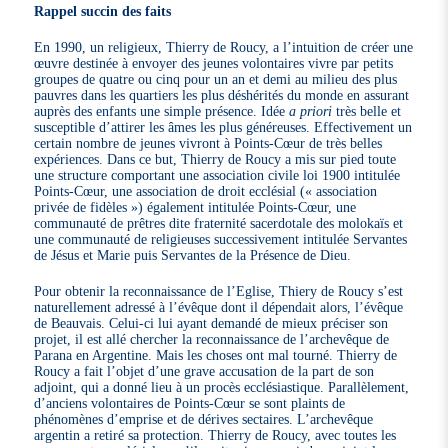
Rappel succin des faits
En 1990, un religieux, Thierry de Roucy, a l’intuition de créer une
œuvre destinée à envoyer des jeunes volontaires vivre par petits
groupes de quatre ou cinq pour un an et demi au milieu des plus
pauvres dans les quartiers les plus déshérités du monde en assurant
auprès des enfants une simple présence. Idée
a priori
très belle et
susceptible d’attirer les âmes les plus généreuses. Effectivement un
certain nombre de jeunes vivront à Points-Cœur de très belles
expériences. Dans ce but, Thierry de Roucy a mis sur pied toute
une structure comportant une association civile loi 1900 intitulée
Points-Cœur, une association de droit ecclésial (« association
privée de fidèles ») également intitulée Points-Cœur, une
communauté de prêtres dite fraternité sacerdotale des molokaïs et
une communauté de religieuses successivement intitulée Servantes
de Jésus et Marie puis Servantes de la Présence de Dieu.
Pour obtenir la reconnaissance de l’Eglise, Thiery de Roucy s’est
naturellement adressé à l’évêque dont il dépendait alors, l’évêque
de Beauvais. Celui-ci lui ayant demandé de mieux préciser son
projet, il est allé chercher la reconnaissance de l’archevêque de
Parana en Argentine. Mais les choses ont mal tourné. Thierry de
Roucy a fait l’objet d’une grave accusation de la part de son
adjoint, qui a donné lieu à un procès ecclésiastique. Parallèlement,
d’anciens volontaires de Points-Cœur se sont plaints de
phénomènes d’emprise et de dérives sectaires. L’archevêque
argentin a retiré sa protection. Thierry de Roucy, avec toutes les