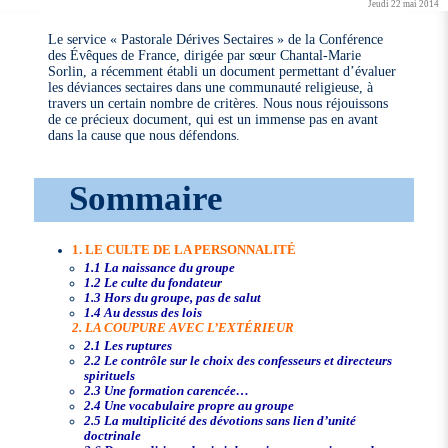
Jeudi 22 mai 2014
Le service « Pastorale Dérives Sectaires » de la Conférence
des Évêques de France, dirigée par sœur Chantal-Marie
Sorlin, a récemment établi un document permettant d’évaluer
les déviances sectaires dans une communauté religieuse, à
travers un certain nombre de critères. Nous nous réjouissons
de ce précieux document, qui est un immense pas en avant
dans la cause que nous défendons.
Sommaire
1. LE CULTE DE LA PERSONNALITÉ
1.1 La naissance du groupe
1.2 Le culte du fondateur
1.3 Hors du groupe, pas de salut
1.4 Au dessus des lois
2. LA COUPURE AVEC L’EXTÉRIEUR
2.1 Les ruptures
2.2 Le contrôle sur le choix des confesseurs et directeurs
spirituels
2.3 Une formation carencée…
2.4 Une vocabulaire propre au groupe
2.5 La multiplicité des dévotions sans lien d’unité
doctrinale