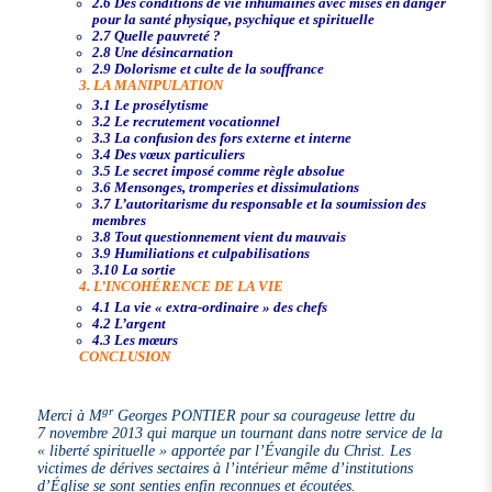
2.6 Des conditions de vie inhumaines avec mises en danger
pour la santé physique, psychique et spirituelle
2.7 Quelle pauvreté ?
2.8 Une désincarnation
2.9 Dolorisme et culte de la souffrance
3. LA MANIPULATION
3.1 Le prosélytisme
3.2 Le recrutement vocationnel
3.3 La confusion des fors externe et interne
3.4 Des vœux particuliers
3.5 Le secret imposé comme règle absolue
3.6 Mensonges, tromperies et dissimulations
3.7 L’autoritarisme du responsable et la soumission des
membres
3.8 Tout questionnement vient du mauvais
3.9 Humiliations et culpabilisations
3.10 La sortie
4. L’INCOHÉRENCE DE LA VIE
4.1 La vie « extra-ordinaire » des chefs
4.2 L’argent
4.3 Les mœurs
CONCLUSION
gr
Merci à M
Georges PONTIER pour sa courageuse lettre du
7 novembre 2013 qui marque un tournant dans notre service de la
« liberté spirituelle » apportée par l’Évangile du Christ. Les
victimes de dérives sectaires à l’intérieur même d’institutions
d’Église se sont senties enfin reconnues et écoutées.