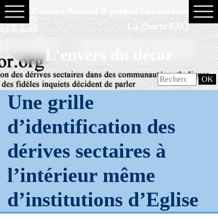
Contact
Accueil
À propos
Les auteurs
La charte
FAQ
L’envers du décor
Une grille
d’identification des
dérives sectaires à
l’intérieur même
d’institutions d’Eglise