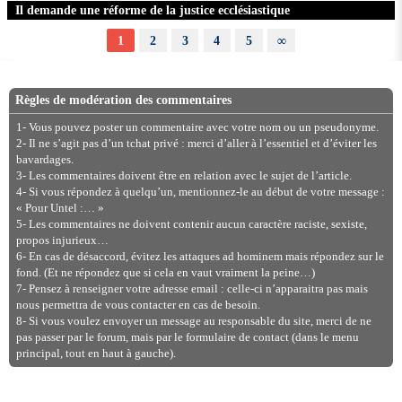
Il demande une réforme de la justice ecclésiastique
1
2
3
4
5
∞
Règles de modération des commentaires
1- Vous pouvez poster un commentaire avec votre nom ou un pseudonyme.
2- Il ne s’agit pas d’un tchat privé : merci d’aller à l’essentiel et d’éviter les
bavardages.
3- Les commentaires doivent être en relation avec le sujet de l’article.
4- Si vous répondez à quelqu’un, mentionnez-le au début de votre message :
« Pour Untel :… »
5- Les commentaires ne doivent contenir aucun caractère raciste, sexiste,
propos injurieux…
6- En cas de désaccord, évitez les attaques ad hominem mais répondez sur le
fond. (Et ne répondez que si cela en vaut vraiment la peine…)
7- Pensez à renseigner votre adresse email : celle-ci n’apparaitra pas mais
nous permettra de vous contacter en cas de besoin.
8- Si vous voulez envoyer un message au responsable du site, merci de ne
pas passer par le forum, mais par le formulaire de contact (dans le menu
principal, tout en haut à gauche).