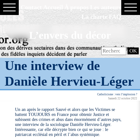
Contact
Accueil
À propos
Les auteurs
La charte
FAQ
L’envers du décor
Une interview de
Danièle Hervieu-Léger
Catholicisme : vers l’implosion ?
Samedi 22 octobre 2022
Un an après le rapport Sauvé et alors que les Victimes se
battent TOUJOURS en France pour obtenir Justice et
subissent des crimes et abus dans énormément d’autres pays,
une interview de la sociologue Danièle Hervieu-Léger.
Intéressante, car elle décrypte bien ce qui se joue : le
patriarcat ecclésial en péril et l’abus systémique.