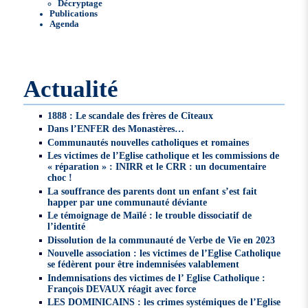
Décryptage
Publications
Agenda
Actualité
1888 : Le scandale des frères de Cîteaux
Dans l’ENFER des Monastères…
Communautés nouvelles catholiques et romaines
Les victimes de l’Eglise catholique et les commissions de
« réparation » : INIRR et le CRR : un documentaire
choc !
La souffrance des parents dont un enfant s’est fait
happer par une communauté déviante
Le témoignage de Maïlé : le trouble dissociatif de
l’identité
Dissolution de la communauté de Verbe de Vie en 2023
Nouvelle association : les victimes de l’Eglise Catholique
se fédèrent pour être indemnisées valablement
Indemnisations des victimes de l’ Eglise Catholique :
François DEVAUX réagit avec force
LES DOMINICAINS : les crimes systémiques de l’Eglise