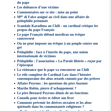
du pape
Les doléances d’une victime
Commentaires sur ce site : mise au point
gr
M
di Falco assigné au civil dans une affaire de
pédophilie présumée
Scandale Karadima au Chili : un cardinal critique les
propos du pape François
Le pape François défend mordicus un évêque
controversé
On ne peut imposer un évêque à un peuple contre son
gré
Pédophilie : face à l’inertie du pape, une union
internationale de victimes
Pédophilie : l’association « La Parole libérée » reçue par
l’épiscopat
La résistance que le pape va rencontrer au Chili
Le rôle complexe de Cardinal Law dans l’histoire
contemporaine des abus sexuels commis par des prêtres
Affaire Peyrous : les questions du père Auzenet
Marthe Robin, pierre d’achoppement ?
Le père Bernard Peyrous démis de ses fonctions
Conseils pour écrire et éditer son livre
Comment prévenir les dérives sectaires et les abus
spirituels dans les communautés religieuses ?