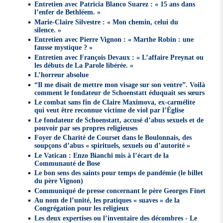
Entretien avec Patricia Blanco Suarez : « 15 ans dans
l’enfer de Bethléem. »
Marie-Claire Silvestre : « Mon chemin, celui du
silence. »
Entretien avec Pierre Vignon : « Marthe Robin : une
fausse mystique ? »
Entretien avec François Devaux : « L’affaire Preynat ou
les débuts de La Parole libérée. »
L’horreur absolue
“Il me disait de mettre mon visage sur son ventre”. Voilà
comment le fondateur de Schoenstatt éduquait ses sœurs
Le combat sans fin de Claire Maximova, ex-carmélite
qui veut être reconnue victime de viol par l’Église
Le fondateur de Schoenstatt, accusé d’abus sexuels et de
pouvoir par ses propres religieuses
Foyer de Charité de Courset dans le Boulonnais, des
soupçons d’abus « spirituels, sexuels ou d’autorité »
Le Vatican : Enzo Bianchi mis à l’écart de la
Communauté de Bose
Le bon sens des saints pour temps de pandémie (le billet
du père Vignon)
Communiqué de presse concernant le père Georges Finet
Au nom de l’unité, les pratiques « suaves » de la
Congrégation pour les religieux
Les deux expertises ou l’inventaire des décombres - Le