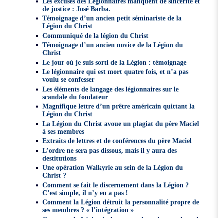
Les excuses des Légionnaires manquent de sincérité et
de justice : José Barba.
Témoignage d’un ancien petit séminariste de la
Légion du Christ
Communiqué de la légion du Christ
Témoignage d’un ancien novice de la Légion du
Christ
Le jour où je suis sorti de la Légion : témoignage
Le légionnaire qui est mort quatre fois, et n’a pas
voulu se confesser
Les éléments de langage des légionnaires sur le
scandale du fondateur
Magnifique lettre d’un prêtre américain quittant la
Légion du Christ
La Légion du Christ avoue un plagiat du père Maciel
à ses membres
Extraits de lettres et de conférences du père Maciel
L’ordre ne sera pas dissous, mais il y aura des
destitutions
Une opération Walkyrie au sein de la Légion du
Christ ?
Comment se fait le discernement dans la Légion ?
C’est simple, il n’y en a pas !
Comment la Légion détruit la personnalité propre de
ses membres ? « l’intégration »