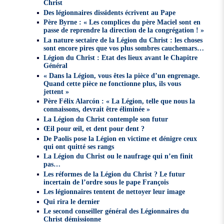
Christ
Des légionnaires dissidents écrivent au Pape
Père Byrne : « Les complices du père Maciel sont en
passe de reprendre la direction de la congrégation ! »
La nature sectaire de la Légion du Christ : les choses
sont encore pires que vos plus sombres cauchemars…
Légion du Christ : Etat des lieux avant le Chapitre
Général
« Dans la Légion, vous êtes la pièce d’un engrenage.
Quand cette pièce ne fonctionne plus, ils vous
jettent »
Père Félix Alarcón : « La Légion, telle que nous la
connaissons, devrait être éliminée »
La Légion du Christ contemple son futur
Œil pour œil, et dent pour dent ?
De Paolis pose la Légion en victime et dénigre ceux
qui ont quitté ses rangs
La Légion du Christ ou le naufrage qui n’en finit
pas…
Les réformes de la Légion du Christ ? Le futur
incertain de l’ordre sous le pape François
Les légionnaires tentent de nettoyer leur image
Qui rira le dernier
Le second conseiller général des Légionnaires du
Christ démissionne