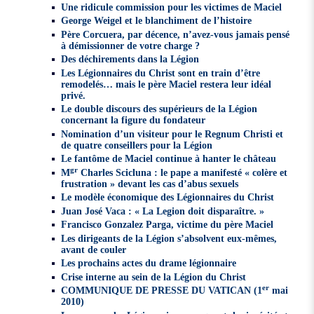
Une ridicule commission pour les victimes de Maciel
George Weigel et le blanchiment de l’histoire
Père Corcuera, par décence, n’avez-vous jamais pensé
à démissionner de votre charge ?
Des déchirements dans la Légion
Les Légionnaires du Christ sont en train d’être
remodelés… mais le père Maciel restera leur idéal
privé.
Le double discours des supérieurs de la Légion
concernant la figure du fondateur
Nomination d’un visiteur pour le Regnum Christi et
de quatre conseillers pour la Légion
Le fantôme de Maciel continue à hanter le château
gr
M
Charles Scicluna : le pape a manifesté « colère et
frustration » devant les cas d’abus sexuels
Le modèle économique des Légionnaires du Christ
Juan José Vaca : « La Legion doit disparaître. »
Francisco Gonzalez Parga, victime du père Maciel
Les dirigeants de la Légion s’absolvent eux-mêmes,
avant de couler
Les prochains actes du drame légionnaire
Crise interne au sein de la Légion du Christ
er
COMMUNIQUE DE PRESSE DU VATICAN (1
mai
2010)