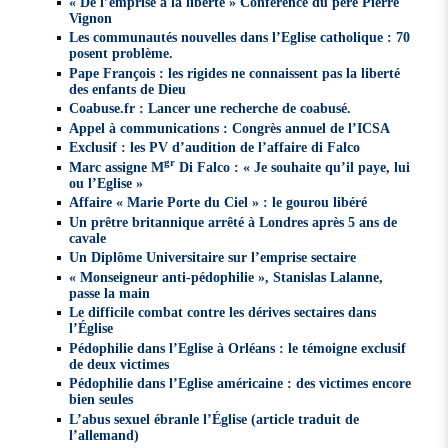
« De l’emprise à la liberté » Conférence du père Pierre
Vignon
Les communautés nouvelles dans l’Eglise catholique : 70
posent problème.
Pape François : les rigides ne connaissent pas la liberté
des enfants de Dieu
Coabuse.fr : Lancer une recherche de coabusé.
Appel à communications : Congrès annuel de l’ICSA
Exclusif : les PV d’audition de l’affaire di Falco
gr
Marc assigne M
Di Falco : « Je souhaite qu’il paye, lui
ou l’Eglise »
Affaire « Marie Porte du Ciel » : le gourou libéré
Un prêtre britannique arrêté à Londres après 5 ans de
cavale
Un Diplôme Universitaire sur l’emprise sectaire
« Monseigneur anti-pédophilie », Stanislas Lalanne,
passe la main
Le difficile combat contre les dérives sectaires dans
l’Église
Pédophilie dans l’Eglise à Orléans : le témoigne exclusif
de deux victimes
Pédophilie dans l’Eglise américaine : des victimes encore
bien seules
L’abus sexuel ébranle l’Église (article traduit de
l’allemand)