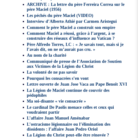
ARCHIVE : La lettre du père Ferreira Correa sur le
père Maciel (1956)
Les péchés du père Maciel (VIDEO)
Interview d’Alberto Athié par Carmen Aristegui
Comment le père Maciel a construit son empire
Comment Maciel a réussi, grâce à l’argent, à se
construire des réseaux d’influence au Vatican ?
Père Alfredo Torres, LC : « Je savais tout, mais si je
l’avais dit, on ne m’aurait pas cru. »
Au nom de la charité
Communiqué de presse de l’Association de Soutien
aux Victimes de la Légion du Christ
La volonté de ne pas savoir
Pourquoi les consacrées s’en vont
Lettre ouverte de Juan Jose Vaca au Pape Benoît XVI
La Légion de Maciel continue de couvrir des
pédophiles
Ma soi-disante « vie consacrée »
Le cardinal De Paolis menace celles et ceux qui
voudraient partir
L’affaire Juan Manuel Aménabar
L’ostracisme légionnaire ou l’élimination des
dissidents : l’affaire Juan Pedro Oriol
La Légion du Christ peut-elle être rénovée ?