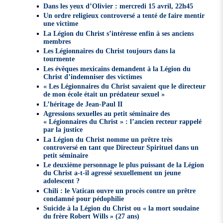
Dans les yeux d’Olivier : mercredi 15 avril, 22h45
Un ordre religieux controversé a tenté de faire mentir
une victime
La Légion du Christ s’intéresse enfin à ses anciens
membres
Les Légionnaires du Christ toujours dans la
tourmente
Les évêques mexicains demandent à la Légion du
Christ d’indemniser des victimes
« Les Légionnaires du Christ savaient que le directeur
de mon école était un prédateur sexuel »
L’héritage de Jean-Paul II
Agressions sexuelles au petit séminaire des
« Légionnaires du Christ » : l’ancien recteur rappelé
par la justice
La Légion du Christ nomme un prêtre très
controversé en tant que Directeur Spirituel dans un
petit séminaire
Le deuxième personnage le plus puissant de la Légion
du Christ a-t-il agressé sexuellement un jeune
adolescent ?
Chili : le Vatican ouvre un procès contre un prêtre
condamné pour pédophilie
Suicide à la Légion du Christ ou « la mort soudaine
du frère Robert Wills » (27 ans)