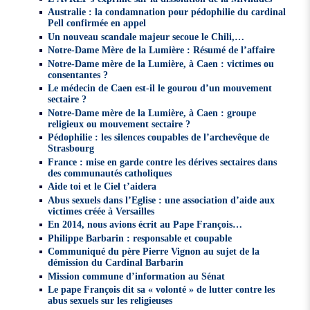
Australie : la condamnation pour pédophilie du cardinal
Pell confirmée en appel
Un nouveau scandale majeur secoue le Chili,…
Notre-Dame Mère de la Lumière : Résumé de l’affaire
Notre-Dame mère de la Lumière, à Caen : victimes ou
consentantes ?
Le médecin de Caen est-il le gourou d’un mouvement
sectaire ?
Notre-Dame mère de la Lumière, à Caen : groupe
religieux ou mouvement sectaire ?
Pédophilie : les silences coupables de l’archevêque de
Strasbourg
France : mise en garde contre les dérives sectaires dans
des communautés catholiques
Aide toi et le Ciel t’aidera
Abus sexuels dans l’Eglise : une association d’aide aux
victimes créée à Versailles
En 2014, nous avions écrit au Pape François…
Philippe Barbarin : responsable et coupable
Communiqué du père Pierre Vignon au sujet de la
démission du Cardinal Barbarin
Mission commune d’information au Sénat
Le pape François dit sa « volonté » de lutter contre les
abus sexuels sur les religieuses