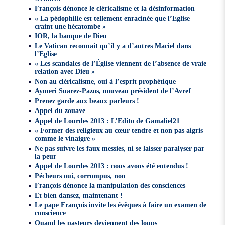
François dénonce le cléricalisme et la désinformation
« La pédophilie est tellement enracinée que l’Eglise
craint une hécatombe »
IOR, la banque de Dieu
Le Vatican reconnait qu’il y a d’autres Maciel dans
l’Eglise
« Les scandales de l’Église viennent de l’absence de vraie
relation avec Dieu »
Non au cléricalisme, oui à l’esprit prophétique
Aymeri Suarez-Pazos, nouveau président de l’Avref
Prenez garde aux beaux parleurs !
Appel du zouave
Appel de Lourdes 2013 : L’Edito de Gamaliel21
« Former des religieux au cœur tendre et non pas aigris
comme le vinaigre »
Ne pas suivre les faux messies, ni se laisser paralyser par
la peur
Appel de Lourdes 2013 : nous avons été entendus !
Pécheurs oui, corrompus, non
François dénonce la manipulation des consciences
Et bien dansez, maintenant !
Le pape François invite les évêques à faire un examen de
conscience
Quand les pasteurs deviennent des loups