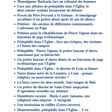
Monseigneur Barbarin face au tribunal des hommes
Face aux affaires de pédophilie dans l’Eglise, le
déni comme système inconscient de défense
Procès du Père Peyrard à St Etienne : le témoignage
accablant d’un prêtre abusé après 42 ans de silence
Pétition : des anciens de différentes communautés
s’adressent au Pape
Pétition pour la réhabilitation de Pierre Vignon dans ses
fonctions de juge ecclésiastique
Pédophilie dans l’Eglise : face aux évêques, des victimes
à l’heure des comptes
Pédophilie : Pierre Vignon, le prêtre lanceur d’alerte,
sanctionné par sa hiérarchie
Un prêtre lanceur d’alerte démis de ses fonctions de juge
ecclésiastique par l’Eglise
Pédophilie dans l’Église : le diocèse de Lyon se fissure
Notre-Dame mère de la Lumière, à Caen : groupe
religieux ou mouvement sectaire ?
La lutte contre les abus sexuels, Sans langue de Buis
Un prêtre du diocèse de Saint-Flour soupçonné
d’agressions sexuelles sur mineurs
Hondelatte raconte - Marie-Laure Janssens, une
religieuse sous emprise - L’intégrale
Une institution en faillite (Lettre ouverte)
Homosexualité, pédophilie dans l’Eglise… L’ex-