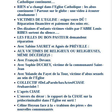
Catholique continuent…
RIEN n’a changé dans l’Eglise Catholique : les abus
continuent ! Partout sur le globe : une video à écouter
absolument !
VICTIMES DE L’EGLISE : exigez votre DÛ !
Réparation financière et paiement des soins etc.
Des dizaines d’enfants victimes violés par l’ABBE Louis
RIBES sortent du silence….
LES FILLES DU BON PASTEUR demandent
réparation
Avec Sabine SAURET et Agnès de PRÉVILLE :
AUX VICTIMES DE RELIGIEUX OU RELIGIEUSES,
MÊME DÉCÉDÉ(E)S :
Avec François Devaux
Avec Sophie DUCREY, victime de la communauté Saint-
Jean
Avec Yolande du Fayet de la Tour, victime d’abus sexuels
au sein de l’Église
COLLECTIF #DeLaParoleAuxActes#CIASE
#rubanviolet !
L’après CIASE
L’envers du décor : le rapport de la CIASE sur la
pédocriminalité dans l’Église est sorti !
Céline Hoyeau face à la « trahison des pères » des
nouvelles communautés