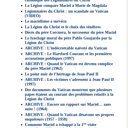
La Légion compare Maciel à Marie de Magdala
Légionnaires du Christ : un scandale au Vatican
(VIDEO)
Le macielisme a survécu
La Légion du Christ et le choix des ténèbres
Décès du père Corcuera, le successeur du père Maciel
Le lynchage moral du père Pablo Guajardo par la
Légion du Christ
ARCHIVE : L’indécrottable naïveté du Vatican
ARCHIVE : Le Hartford Courant et les premières
accusations publiques (1997)
ARCHIVE : Quand le Vatican est devenu complice
du père Maciel (1962)
Le point noir de l’héritage de Jean-Paul II
ARCHIVE : Les victimes s’adressent à Jean-Paul II
(1997)
Des documents du Vatican montrent que plusieurs
papes étaient au courant des problèmes relatifs à la
Légion du Christ
ARCHIVE : Encore un rapport sur Maciel… sans
suite ! (1964)
ARCHIVE : Quand le Vatican désavoue ses propres
enquêteurs (1957 - 1958)
re
Comment Maciel a échappé à la 1
visite