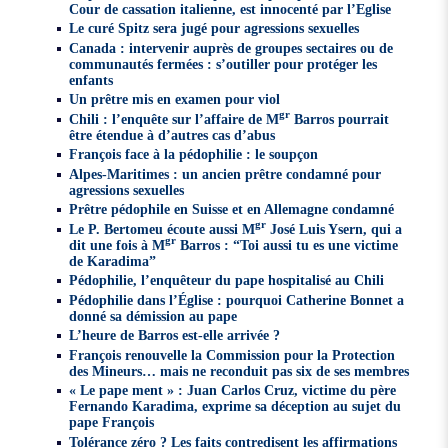
Cour de cassation italienne, est innocenté par l’Eglise
Le curé Spitz sera jugé pour agressions sexuelles
Canada : intervenir auprès de groupes sectaires ou de
communautés fermées : s’outiller pour protéger les
enfants
Un prêtre mis en examen pour viol
gr
Chili : l’enquête sur l’affaire de M
Barros pourrait
être étendue à d’autres cas d’abus
François face à la pédophilie : le soupçon
Alpes-Maritimes : un ancien prêtre condamné pour
agressions sexuelles
Prêtre pédophile en Suisse et en Allemagne condamné
gr
Le P. Bertomeu écoute aussi M
José Luis Ysern, qui a
gr
dit une fois à M
Barros : “Toi aussi tu es une victime
de Karadima”
Pédophilie, l’enquêteur du pape hospitalisé au Chili
Pédophilie dans l’Église : pourquoi Catherine Bonnet a
donné sa démission au pape
L’heure de Barros est-elle arrivée ?
François renouvelle la Commission pour la Protection
des Mineurs… mais ne reconduit pas six de ses membres
« Le pape ment » : Juan Carlos Cruz, victime du père
Fernando Karadima, exprime sa déception au sujet du
pape François
Tolérance zéro ? Les faits contredisent les affirmations