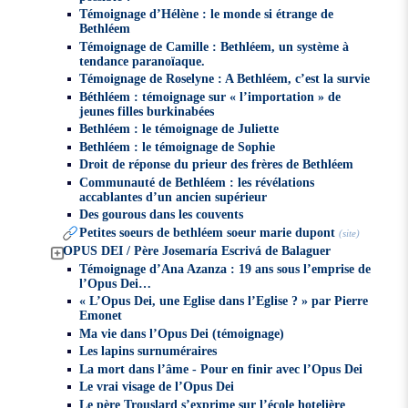
Témoignage d’Hélène : le monde si étrange de
Bethléem
Témoignage de Camille : Bethléem, un système à
tendance paranoïaque.
Témoignage de Roselyne : A Bethléem, c’est la survie
Béthléem : témoignage sur « l’importation » de
jeunes filles burkinabées
Bethléem : le témoignage de Juliette
Bethléem : le témoignage de Sophie
Droit de réponse du prieur des frères de Bethléem
Communauté de Bethléem : les révélations
accablantes d’un ancien supérieur
Des gourous dans les couvents
Petites soeurs de bethléem soeur marie dupont
(site)
OPUS DEI / Père Josemaría Escrivá de Balaguer
Témoignage d’Ana Azanza : 19 ans sous l’emprise de
l’Opus Dei…
« L’Opus Dei, une Eglise dans l’Eglise ? » par Pierre
Emonet
Ma vie dans l’Opus Dei (témoignage)
Les lapins surnuméraires
La mort dans l’âme - Pour en finir avec l’Opus Dei
Le vrai visage de l’Opus Dei
Le père Trouslard s’exprime sur l’école hotelière