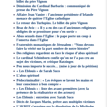
billet du père Vignon
Démission du Cardinal Barbarin : communiqué de
presse du Père Vignon
Affaire Jean Vanier : l’ancienne présidente d’Irlande
menace de quitter l’Eglise catholique
Le retour des Turlupins. Le billet du père Vignon
Braz de Aviz : « Il y a eu des cas d’anciennes religieuses
obligées de se prostituer pour s’en sortir »
Abus sexuels dans l’Eglise : le pape porte un coup à
l’omerta dans l’Eglise
Fraternités monastiques de Jérusalem : “Nous devons
faire la vérité sur la part sombre de notre histoire”
Des religieux regardent en face le risque d’abus spirituel
Le cardinal Schönborn confie qu’on ne l’a pas cru au
sujet des victimes, et critique Ratzinger.
Peu nous importe le succès… (mise à jour de la pétition)
« Les Eblouis » de Sarah Suco
L’abus spirituel
Pédocriminalité : « Les évêques se lavent les mains et
leur conscience à bon compte »
« Les Éblouis » : liste des avant-premières (avec la
présence de la réalisatrice et des acteurs)
Les Eblouis : entretien avec Sarah Suco
Décès de Jacques Marin, prêtre aux multiples victimes
L’AVREF s’exprime sur la dissolution de la Miviludes