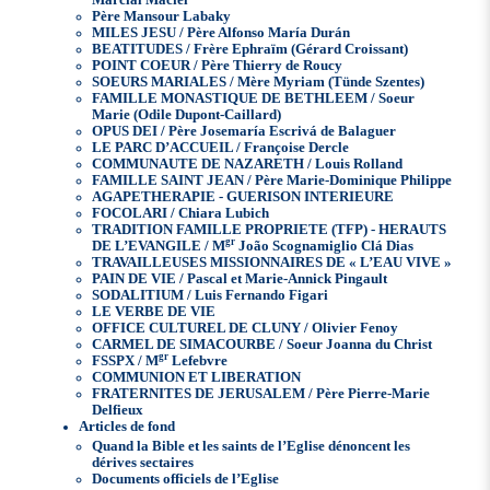
Marcial Maciel
Père Mansour Labaky
MILES JESU / Père Alfonso María Durán
BEATITUDES / Frère Ephraïm (Gérard Croissant)
POINT COEUR / Père Thierry de Roucy
SOEURS MARIALES / Mère Myriam (Tünde Szentes)
FAMILLE MONASTIQUE DE BETHLEEM / Soeur
Marie (Odile Dupont-Caillard)
OPUS DEI / Père Josemaría Escrivá de Balaguer
LE PARC D’ACCUEIL / Françoise Dercle
COMMUNAUTE DE NAZARETH / Louis Rolland
FAMILLE SAINT JEAN / Père Marie-Dominique Philippe
AGAPETHERAPIE - GUERISON INTERIEURE
FOCOLARI / Chiara Lubich
TRADITION FAMILLE PROPRIETE (TFP) - HERAUTS
gr
DE L’EVANGILE / M
João Scognamiglio Clá Dias
TRAVAILLEUSES MISSIONNAIRES DE « L’EAU VIVE »
PAIN DE VIE / Pascal et Marie-Annick Pingault
SODALITIUM / Luis Fernando Figari
LE VERBE DE VIE
OFFICE CULTUREL DE CLUNY / Olivier Fenoy
CARMEL DE SIMACOURBE / Soeur Joanna du Christ
gr
FSSPX / M
Lefebvre
COMMUNION ET LIBERATION
FRATERNITES DE JERUSALEM / Père Pierre-Marie
Delfieux
Articles de fond
Quand la Bible et les saints de l’Eglise dénoncent les
dérives sectaires
Documents officiels de l’Eglise