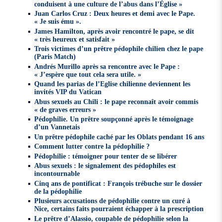
conduisent à une culture de l’abus dans l’Église »
Juan Carlos Cruz : Deux heures et demi avec le Pape.
« Je suis ému ».
James Hamilton, après avoir rencontré le pape, se dit
« très heureux et satisfait »
Trois victimes d’un prêtre pédophile chilien chez le pape
(Paris Match)
Andrés Murillo après sa rencontre avec le Pape :
« J’espère que tout cela sera utile. »
Quand les parias de l’Eglise chilienne deviennent les
invités VIP du Vatican
Abus sexuels au Chili : le pape reconnaît avoir commis
« de graves erreurs »
Pédophilie. Un prêtre soupçonné après le témoignage
d’un Vannetais
Un prêtre pédophile caché par les Oblats pendant 16 ans
Comment lutter contre la pédophilie ?
Pédophilie : témoigner pour tenter de se libérer
Abus sexuels : le signalement des pédophiles est
incontournable
Cinq ans de pontificat : François trébuche sur le dossier
de la pédophilie
Plusieurs accusations de pédophilie contre un curé à
Nice, certains faits pourraient échapper à la prescription
Le prêtre d’Alassio, coupable de pédophilie selon la