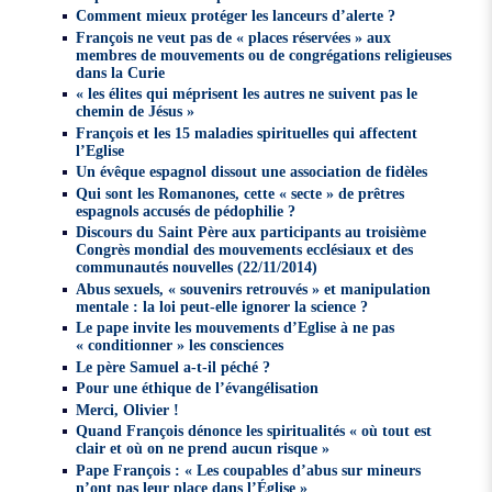
Comment mieux protéger les lanceurs d’alerte ?
François ne veut pas de « places réservées » aux
membres de mouvements ou de congrégations religieuses
dans la Curie
« les élites qui méprisent les autres ne suivent pas le
chemin de Jésus »
François et les 15 maladies spirituelles qui affectent
l’Eglise
Un évêque espagnol dissout une association de fidèles
Qui sont les Romanones, cette « secte » de prêtres
espagnols accusés de pédophilie ?
Discours du Saint Père aux participants au troisième
Congrès mondial des mouvements ecclésiaux et des
communautés nouvelles (22/11/2014)
Abus sexuels, « souvenirs retrouvés » et manipulation
mentale : la loi peut-elle ignorer la science ?
Le pape invite les mouvements d’Eglise à ne pas
« conditionner » les consciences
Le père Samuel a-t-il péché ?
Pour une éthique de l’évangélisation
Merci, Olivier !
Quand François dénonce les spiritualités « où tout est
clair et où on ne prend aucun risque »
Pape François : « Les coupables d’abus sur mineurs
n’ont pas leur place dans l’Église »