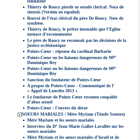
fondateur
Thierry de Roucy pierde su estado clerical. Nota de
síntesis (Versión en español)
Renvoi de l’état clérical du père De Roucy. Note de
synthèse.
Thierry de Roucy, le prêtre intenable que l’Eglise
menace d’excommunier
Le père de Roucy ne reconnaît pas les décisions de la
justice ecclésiastique
Points-Cœur : réponse du cardinal Barbarin
gr
Points-Cœur ou les liaisons dangereuses de M
Dominique Rey
gr
Points-Cœur ou les liaisons dangereuses de M
Dominique Rey
Sanction du fondateur de Points-Cœur
A propos de Points-Cœur - Communiqué de l’
« Appel de Lourdes 2013 »
Le fondateur de Points Cœur reconnu coupable
d’abus sexuel
Points-Cœur : l’envers du décor
SOEURS MARIALES / Mère Myriam (Tünde Szentes)
Mère Mariam et les soeurs mariales
r
Interview du D
Jean-Marie Gallot-Lavallée sur les
soeurs mariales
Mère Myriam et les sœurs mariales d’Israël et de