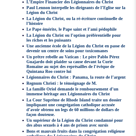
L’Empire Financier des Légionnaires du Christ
Paul Lennon interpelle les dirigeants de l’Eglise sur la
Légion du Christ
La Légion du Christ, ou la ré-écriture continuelle de
l’histoire
Le Pape émérite, le Pape saint et l’ami pédophile
La Légion du Christ ou l’option préférentielle pour
les riches et les puissants
Une ancienne école de la Légion du Christ en passe de
devenir un centre de soins pour toxicomanes
Un prêtre rebelle au Vatican : Le père Pablo Pérez
Guajardo doit plaider sa cause devant la Curie
Romaine au sujet des représailles de l’évêque de
Quintana Roo contre lui
Légionnaires du Christ : Panama, la route de l’argent
Regnum Christi : le témoignage de M.
La famille Oriol demande le remboursement d’un
immense héritage aux Légionnaires du Christ
La Cour Suprême de Rhode Island traite un dossier
impliquant une congrégation catholique accusée
d’avoir obtenu un legs de 60 millions de dollars de
façon douteuse.
Un supérieur de la Légion du Christ condamné pour
des abus sexuels à 4 ans de prison avec sursis
Bons et mauvais fruits dans la congrégation religieuse
catholique des Légionnaires du Christ