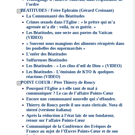
l’ordre
BEATITUDES / Frère Ephraïm (Gérard Croissant)
La Communauté des Béatitudes
Crimes sexuels dans l’Eglise : « le prêtre qui m’a
agressée m’a dit : voilà, tu es guérie. »
Les Béatitudes, une secte aux portes du Vatican
(VIDEO)
« Souvent nous mangions des aliments récupérés dans
les poubelles des supermarchés »
L’enfer des Béatitudes
Sulfureuses Béatitudes
Les Béatitudes - « Les clins d’œil de Dieu » (VIDEO)
Les Béatitudes - L’émission de KTO & quelques
réactions (VIDEO)
POINT COEUR / Père Thierry de Roucy
Pourquoi l’Eglise a-t-elle tant de mal à
communiquer ? Le cas de l’affaire Points-Cœur
Encore une communauté nouvelle qui s’effondre.
Thierry de Roucy perde il suo stato clericale. Nota di
sintesi (versione italiana)
Après la réduction à l’état laïc de son fondateur,
retour sur l’affaire Points-Cœur
Communiqué de la Conférence des Evêques de
France au sujet de l’Œuvre Points-Cœur et de son