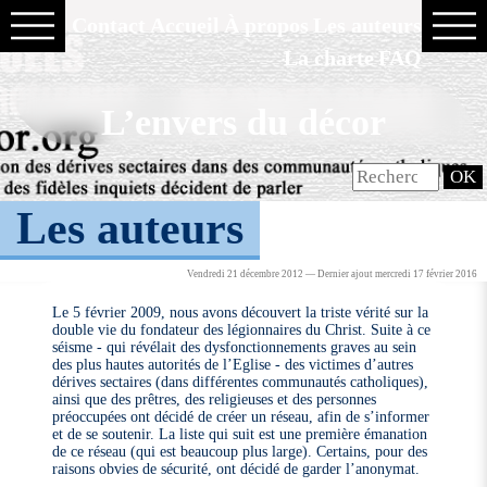
Contact
Accueil
À propos
Les auteurs
La charte
FAQ
L’envers du décor
Les auteurs
Vendredi 21 décembre 2012 — Dernier ajout mercredi 17 février 2016
Le 5 février 2009, nous avons découvert la triste vérité sur la
double vie du fondateur des légionnaires du Christ. Suite à ce
séisme - qui révélait des dysfonctionnements graves au sein
des plus hautes autorités de l’Eglise - des victimes d’autres
dérives sectaires (dans différentes communautés catholiques),
ainsi que des prêtres, des religieuses et des personnes
préoccupées ont décidé de créer un réseau, afin de s’informer
et de se soutenir. La liste qui suit est une première émanation
de ce réseau (qui est beaucoup plus large). Certains, pour des
raisons obvies de sécurité, ont décidé de garder l’anonymat.