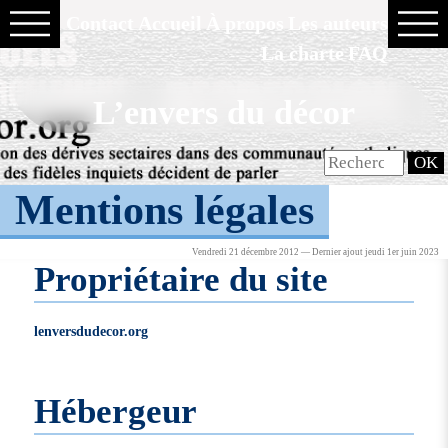
Contact
Accueil
À propos
Les auteurs
La charte
FAQ
L’envers du décor
Mentions légales
Vendredi 21 décembre 2012 — Dernier ajout jeudi 1er juin 2023
Propriétaire du site
lenversdudecor.org
Hébergeur