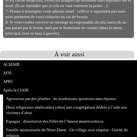
6- En cas de désaccord, évitez les attaques ad hominem mais répondez sur le
fond. (Et ne répondez que si cela en vaut vraiment la peine…)
7- Pensez à renseigner votre adresse email : celle-ci n’apparaitra pas mais
nous permettra de vous contacter en cas de besoin.
8- Si vous voulez envoyer un message au responsable du site, merci de ne
pas passer par le forum, mais par le formulaire de contact (dans le menu
principal, tout en haut à gauche).
À voir aussi
ACSEMB
AFSI
APRC
Après la CIASE
Agressions par des jésuites : de nombreuses questions sans réponse
Deux religieuses américaines créent une congrégation dédiée à l’aide aux
victimes d’abus
Espagne : dissolution des Filles de l’Amour miséricordieux
Famille missionnaire de Notre-Dame : Un village sous emprise - Guerre de
religion