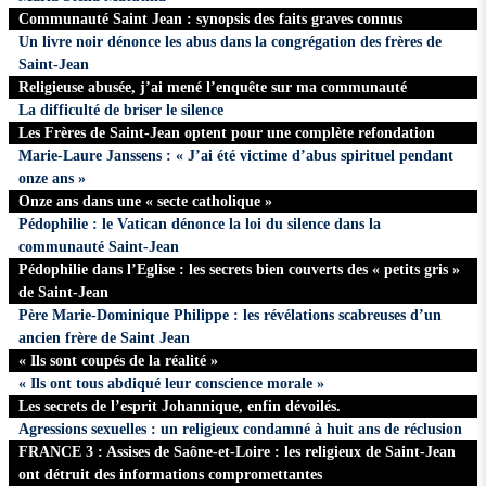
Communauté Saint Jean : synopsis des faits graves connus
Un livre noir dénonce les abus dans la congrégation des frères de
Saint-Jean
Religieuse abusée, j’ai mené l’enquête sur ma communauté
La difficulté de briser le silence
Les Frères de Saint-Jean optent pour une complète refondation
Marie-Laure Janssens : « J’ai été victime d’abus spirituel pendant
onze ans »
Onze ans dans une « secte catholique »
Pédophilie : le Vatican dénonce la loi du silence dans la
communauté Saint-Jean
Pédophilie dans l’Eglise : les secrets bien couverts des « petits gris »
de Saint-Jean
Père Marie-Dominique Philippe : les révélations scabreuses d’un
ancien frère de Saint Jean
« Ils sont coupés de la réalité »
« Ils ont tous abdiqué leur conscience morale »
Les secrets de l’esprit Johannique, enfin dévoilés.
Agressions sexuelles : un religieux condamné à huit ans de réclusion
FRANCE 3 : Assises de Saône-et-Loire : les religieux de Saint-Jean
ont détruit des informations compromettantes