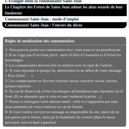
L’Évangile selon la communauté Saint-Jean
Le Chapitre des Frères de Saint-Jean admet les abus sexuels de leur
fondateur
Communauté Saint-Jean : mode d’emploi
Communauté Saint-Jean : l’envers du décor
Règles de modération des commentaires
1- Vous pouvez poster un commentaire avec votre nom ou un pseudonyme.
2- Il ne s’agit pas d’un tchat privé : merci d’aller à l’essentiel et d’éviter les
bavardages.
3- Les commentaires doivent être en relation avec le sujet de l’article.
4- Si vous répondez à quelqu’un, mentionnez-le au début de votre message :
« Pour Untel :… »
5- Les commentaires ne doivent contenir aucun caractère raciste, sexiste,
propos injurieux…
6- En cas de désaccord, évitez les attaques ad hominem mais répondez sur le
fond. (Et ne répondez que si cela en vaut vraiment la peine…)
7- Pensez à renseigner votre adresse email : celle-ci n’apparaitra pas mais
nous permettra de vous contacter en cas de besoin.
8- Si vous voulez envoyer un message au responsable du site, merci de ne
pas passer par le forum, mais par le formulaire de contact (dans le menu
principal, tout en haut à gauche).