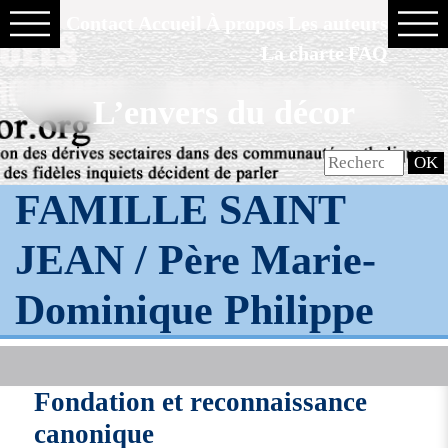
Contact
Accueil
À propos
Les auteurs
La charte
FAQ
L’envers du décor
FAMILLE SAINT
JEAN / Père Marie-
Dominique Philippe
Fondation et reconnaissance
canonique