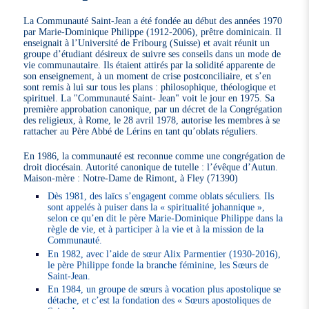
La Communauté Saint-Jean a été fondée au début des années 1970
par Marie-Dominique Philippe (1912-2006), prêtre dominicain. Il
enseignait à l’Université de Fribourg (Suisse) et avait réunit un
groupe d’étudiant désireux de suivre ses conseils dans un mode de
vie communautaire. Ils étaient attirés par la solidité apparente de
son enseignement, à un moment de crise postconciliaire, et s’en
sont remis à lui sur tous les plans : philosophique, théologique et
spirituel. La "Communauté Saint- Jean" voit le jour en 1975. Sa
première approbation canonique, par un décret de la Congrégation
des religieux, à Rome, le 28 avril 1978, autorise les membres à se
rattacher au Père Abbé de Lérins en tant qu’oblats réguliers.
En 1986, la communauté est reconnue comme une congrégation de
droit diocésain. Autorité canonique de tutelle : l’évêque d’Autun.
Maison-mère : Notre-Dame de Rimont, à Fley (71390)
Dès 1981, des laïcs s’engagent comme oblats séculiers. Ils
sont appelés à puiser dans la « spiritualité johannique »,
selon ce qu’en dit le père Marie-Dominique Philippe dans la
règle de vie, et à participer à la vie et à la mission de la
Communauté.
En 1982, avec l’aide de sœur Alix Parmentier (1930-2016),
le père Philippe fonde la branche féminine, les Sœurs de
Saint-Jean.
En 1984, un groupe de sœurs à vocation plus apostolique se
détache, et c’est la fondation des « Sœurs apostoliques de