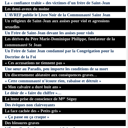
La « confiance trahie » des victimes d’un frère de Saint-Jean
Les demi-aveux du moine
L’AVREF publie le Livre Noir de la Communauté Saint Jean
Un religieux de Saint-Jean aux assises pour viol et agressions
sexuelles
Un Frère de Saint-Jean devant les assises pour viols
Les dérives du Père Marie-Dominique Philippe, fondateur de la
communauté St Jean
Un Frère de Saint Jean condamné par la Congrégation pour la
Doctrine de la Foi
« Ces accusations ne tiennent pas »
Une sœur au Paradis, peu importe les conditions de sa mort
Un discernement aléatoire aux conséquences graves…
« Cette communauté n’écoute rien, rabaisse et détruit »
« Mon calvaire a duré huit ans »
Le désir de « faire du chiffre »…
gr
La lente prise de conscience de M
Séguy
Des évêques non clairvoyants
La face cachée des « Petits gris »
« Ça passe ou ça craque »
Des blessures graves