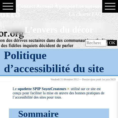
Contact
Accueil
À propos
Les auteurs
La charte
FAQ
L’envers du décor
Politique
d’accessibilité du site
Vendredi 21 décembre 2012 — Dernier ajout jeudi 1er juin 2023
Le
squelette SPIP SoyezCreateurs
utilisé sur ce site est
conçu pour faciliter la mise en œuvre des bonnes pratiques de
l’accessibilité des sites pour tous.
Sommaire