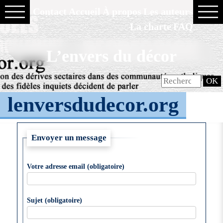
Contact
Accueil
À propos
Les auteurs
La charte
FAQ
L’envers du décor
lenversdudecor.org
Envoyer un message
Votre adresse email (obligatoire)
Sujet (obligatoire)