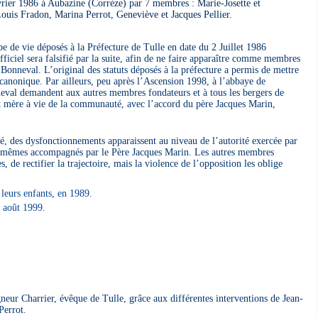
vrier 1986 à Aubazine (Corrèze) par 7 membres : Marie-Josette et
uis Fradon, Marina Perrot, Geneviève et Jacques Pellier.
rbe de vie déposés à la Préfecture de Tulle en date du 2 Juillet 1986
ciel sera falsifié par la suite, afin de ne faire apparaître comme membres
Bonneval. L’original des statuts déposés à la préfecture a permis de mettre
te canonique. Par ailleurs, peu après l’Ascension 1998, à l’abbaye de
eval demandent aux autres membres fondateurs et à tous les bergers de
 mère à vie de la communauté, avec l’accord du père Jacques Marin,
é, des dysfonctionnements apparaissent au niveau de l’autorité exercée par
-mêmes accompagnés par le Père Jacques Marin. Les autres membres
s, de rectifier la trajectoire, mais la violence de l’opposition les oblige
 leurs enfants, en 1989.
 août 1999.
eur Charrier, évêque de Tulle, grâce aux différentes interventions de Jean-
Perrot.