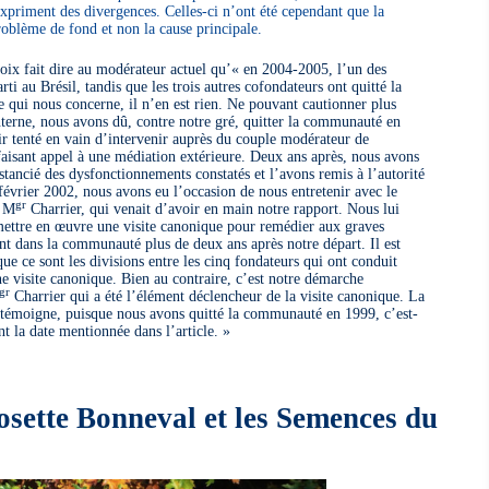
expriment des divergences. Celles-ci n’ont été cependant que la
oblème de fond et non la cause principale.
roix fait dire au modérateur actuel qu’« en 2004-2005, l’un des
rti au Brésil, tandis que les trois autres cofondateurs ont quitté la
qui nous concerne, il n’en est rien. Ne pouvant cautionner plus
nterne, nous avons dû, contre notre gré, quitter la communauté en
r tenté en vain d’intervenir auprès du couple modérateur de
aisant appel à une médiation extérieure. Deux ans après, nous avons
stancié des dysfonctionnements constatés et l’avons remis à l’autorité
 février 2002, nous avons eu l’occasion de nous entretenir avec le
gr
, M
Charrier, qui venait d’avoir en main notre rapport. Nous lui
mettre en œuvre une visite canonique pour remédier aux graves
t dans la communauté plus de deux ans après notre départ. Il est
ue ce sont les divisions entre les cinq fondateurs qui ont conduit
 visite canonique. Bien au contraire, c’est notre démarche
gr
Charrier qui a été l’élément déclencheur de la visite canonique. La
n témoigne, puisque nous avons quitté la communauté en 1999, c’est-
nt la date mentionnée dans l’article. »
osette Bonneval et les Semences du