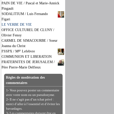
PAIN DE VIE / Pascal et Marie-Annick
Pingault
SODALITIUM / Luis Fernando
Figari
LE VERBE DE VIE
OFFICE CULTUREL DE CLUNY /
Olivier Fenoy
CARMEL DE SIMACOURBE / Soeur
Joanna du Christ
gr
FSSPX / M
Lefebvre
COMMUNION ET LIBERATION
FRATERNITES DE JERUSALEM /
Père Pierre-Marie Delfieux
Règles de modération des
commentaires
1- Vous pouvez poster un commentaire
avec votre nom ou un pseudonyme.
2- Il ne s’agit pas d’un tchat privé :
merci d’aller à l’essentiel et d’éviter les
bavardages.
3- Les commentaires doivent être en