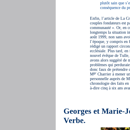
plutôt sain que s’
conséquence du pr
Enfin, l’article de La C
couples fondateurs est pa
communauté ». Or, en ce 
longtemps la situation i
août 1999, non sans avoi
l’époque, y compris en f
rédigé un rapport circon
ecclésiale. Plus tard, en
nouvel évêque de Tulle
avons alors suggéré de 
problèmes qui perduraien
donc faux de prétendre q
gr
M
Charrier à mener une
personnelle auprès de M
chronologie des faits e
à-dire cinq à six ans ava
Georges et Marie-J
Verbe.