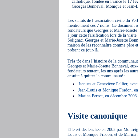
catholique, fondée en France le 17 fé
Georges Bonneval, Monique et Jean-Lo
Les statuts de l’association civile du Ve
mentionnent ces 7 noms. Ce document offi
fondateurs que Georges et Marie-Josette 
à jour cette falsification lors de la visi
Solignac, Georges et Marie-Josette Bonn
maison de les reconnaître comme père et
présent ce jour-là.
Très tôt dans l’histoire de la communaut
Georges et Marie-Josette Bonneval, eux
fondateurs tentent, les uns après les autre
ensuite à quitter la communauté :
Jacques et Geneviève Pellier, avec
Jean-Louis et Monique Fradon, en
Marina Perrot, en décembre 2003.
Visite canonique
Elle est déclenchée en 2002 par Monseign
Louis et Monique Fradon, et de Marina 