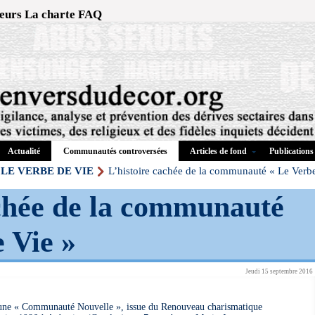
eurs
La charte
FAQ
Actualité
Articles de fond
Publications
Communautés controversées
LE VERBE DE VIE
L’histoire cachée de la communauté « Le Verb
achée de la communauté
 Vie »
Jeudi 15 septembre 2016
une « Communauté Nouvelle », issue du Renouveau charismatique