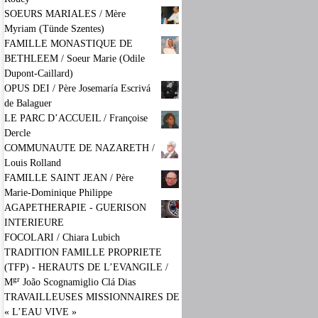
SOEURS MARIALES / Mère
Myriam (Tünde Szentes)
FAMILLE MONASTIQUE DE
BETHLEEM / Soeur Marie (Odile
Dupont-Caillard)
OPUS DEI / Père Josemaría Escrivá
de Balaguer
LE PARC D’ACCUEIL / Françoise
Dercle
COMMUNAUTE DE NAZARETH /
Louis Rolland
FAMILLE SAINT JEAN / Père
Marie-Dominique Philippe
AGAPETHERAPIE - GUERISON
INTERIEURE
FOCOLARI / Chiara Lubich
TRADITION FAMILLE PROPRIETE
(TFP) - HERAUTS DE L’EVANGILE /
gr
M
João Scognamiglio Clá Dias
TRAVAILLEUSES MISSIONNAIRES DE
« L’EAU VIVE »