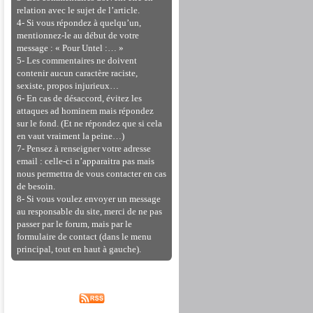
relation avec le sujet de l’article.
4- Si vous répondez à quelqu’un,
mentionnez-le au début de votre
message : « Pour Untel :… »
5- Les commentaires ne doivent
contenir aucun caractère raciste,
sexiste, propos injurieux…
6- En cas de désaccord, évitez les
attaques ad hominem mais répondez
sur le fond. (Et ne répondez que si cela
en vaut vraiment la peine…)
7- Pensez à renseigner votre adresse
email : celle-ci n’apparaitra pas mais
nous permettra de vous contacter en cas
de besoin.
8- Si vous voulez envoyer un message
au responsable du site, merci de ne pas
passer par le forum, mais par le
formulaire de contact (dans le menu
principal, tout en haut à gauche).