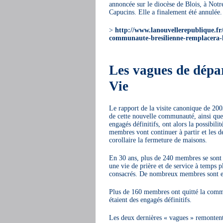
annoncée sur le diocèse de Blois, à Not
Capucins. Elle a finalement été annulée.
>
http://www.lanouvellerepublique.fr
communaute-bresilienne-remplacera-l
Les vagues de dépa
Vie
Le rapport de la visite canonique de 20
de cette nouvelle communauté, ainsi qu
engagés définitifs, ont alors la possibil
membres vont continuer à partir et les d
corollaire la fermeture de maisons.
En 30 ans, plus de 240 membres se sont 
une vie de prière et de service à temps pl
consacrés. De nombreux membres sont en
Plus de 160 membres ont quitté la comm
étaient des engagés définitifs.
Les deux dernières « vagues » remonten