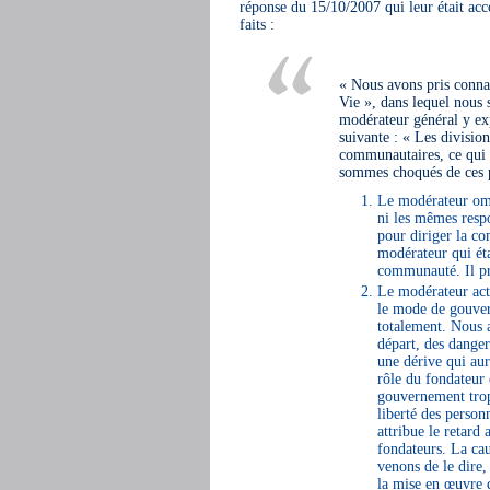
réponse du 15/10/2007 qui leur était acc
faits :
« Nous avons pris connai
Vie », dans lequel nous
modérateur général y exp
suivante : « Les division
communautaires, ce qui
sommes choqués de ces pr
Le modérateur ome
ni les mêmes resp
pour diriger la c
modérateur qui éta
communauté. Il pr
Le modérateur actu
le mode de gouver
totalement. Nous 
départ, des dange
une dérive qui aur
rôle du fondateur 
gouvernement trop 
liberté des perso
attribue le retard 
fondateurs. La ca
venons de le dire,
la mise en œuvre d