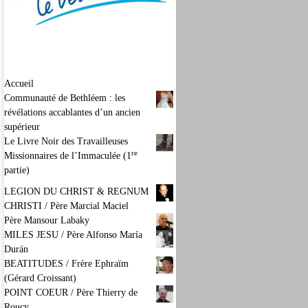
Accueil
Communauté de Bethléem : les
révélations accablantes d’un ancien
supérieur
Le Livre Noir des Travailleuses
re
Missionnaires de l’Immaculée (1
partie)
LEGION DU CHRIST & REGNUM
CHRISTI / Père Marcial Maciel
Père Mansour Labaky
MILES JESU / Père Alfonso María
Durán
BEATITUDES / Frère Ephraïm
(Gérard Croissant)
POINT COEUR / Père Thierry de
Roucy