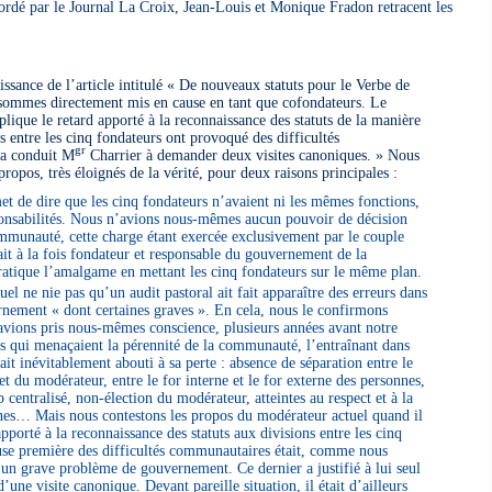
ordé par le Journal La Croix, Jean-Louis et Monique Fradon retracent les
ssance de l’article intitulé « De nouveaux statuts pour le Verbe de
 sommes directement mis en cause en tant que cofondateurs. Le
lique le retard apporté à la reconnaissance des statuts de la manière
s entre les cinq fondateurs ont provoqué des difficultés
gr
 a conduit M
Charrier à demander deux visites canoniques. » Nous
opos, très éloignés de la vérité, pour deux raisons principales :
t de dire que les cinq fondateurs n’avaient ni les mêmes fonctions,
onsabilités. Nous n’avions nous-mêmes aucun pouvoir de décision
ommunauté, cette charge étant exercée exclusivement par le couple
it à la fois fondateur et responsable du gouvernement de la
atique l’amalgame en mettant les cinq fondateurs sur le même plan.
el ne nie pas qu’un audit pastoral ait fait apparaître des erreurs dans
nement « dont certaines graves ». En cela, nous le confirmons
avions pris nous-mêmes conscience, plusieurs années avant notre
rs qui menaçaient la pérennité de la communauté, l’entraînant dans
ait inévitablement abouti à sa perte : absence de séparation entre le
et du modérateur, entre le for interne et le for externe des personnes,
centralisé, non-élection du modérateur, atteintes au respect et à la
nnes… Mais nous contestons les propos du modérateur actuel quand il
apporté à la reconnaissance des statuts aux divisions entre les cinq
use première des difficultés communautaires était, comme nous
 un grave problème de gouvernement. Ce dernier a justifié à lui seul
’une visite canonique. Devant pareille situation, il était d’ailleurs