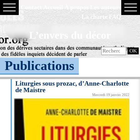
Contact
Accueil
À propos
Les auteurs
La charte
FAQ
L’envers du décor
Publications
Liturgies sous prozac, d’Anne-Charlotte
de Maistre
Mercredi 19 janvier 2022