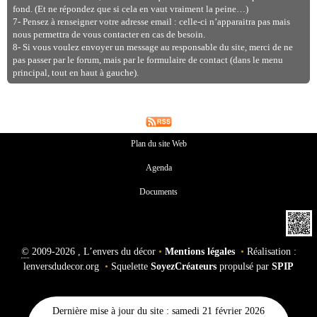
fond. (Et ne répondez que si cela en vaut vraiment la peine…)
7- Pensez à renseigner votre adresse email : celle-ci n’apparaitra pas mais
nous permettra de vous contacter en cas de besoin.
8- Si vous voulez envoyer un message au responsable du site, merci de ne
pas passer par le forum, mais par le formulaire de contact (dans le menu
principal, tout en haut à gauche).
Plan du site Web
Agenda
Documents
©
2009-2026 , L’envers du décor
•
Mentions légales
•
Réalisation :
lenversdudecor.org
•
Squelette
SoyezCréateurs
propulsé par
SPIP
Dernière mise à jour du site : samedi 21 février 2026