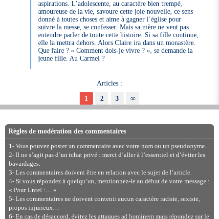
aspirations. L’adolescente, au caractère bien trempé,
amoureuse de la vie, savoure cette joie nouvelle, ce sens
donné à toutes choses et aime à gagner l’église pour
suivre la messe, se confesser. Mais sa mère ne veut pas
entendre parler de toute cette histoire. Si sa fille continue,
elle la mettra dehors. Alors Claire ira dans un monastère.
Que faire ? « Comment dois-je vivre ? », se demande la
jeune fille. Au Carmel ?
Articles :
1
2
3
∞
Règles de modération des commentaires
1- Vous pouvez poster un commentaire avec votre nom ou un pseudonyme.
2- Il ne s’agit pas d’un tchat privé : merci d’aller à l’essentiel et d’éviter les
bavardages.
3- Les commentaires doivent être en relation avec le sujet de l’article.
4- Si vous répondez à quelqu’un, mentionnez-le au début de votre message :
« Pour Untel :… »
5- Les commentaires ne doivent contenir aucun caractère raciste, sexiste,
propos injurieux…
6- En cas de désaccord, évitez les attaques ad hominem mais répondez sur le