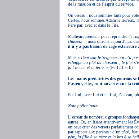
de la mission et de l’esprit du service.
Un oiseau : nous sommes faits pour vole
Certes, nous sommes Adam le terreux, m
Père par, avec et dans le Fils.
Malheureusement, pour reprendre l’imag
chasseur”
, nous dirions aujourd’hui, de
il n’y a pas besoin de cage extérieure 
Mais
« Béni soit le Seigneur qui n’a pas
échappé au filet du chasseur ; le filet 
fait le ciel et la terre. »
(Ps 123, 6-8)
Les mains prédatrices des gourous se 
Pasteur, elles, sont ouvertes sur la cr
Par Lui, avec Lui et en Lui, l’oiseau, pl
Note préliminaire
L’erreur de nombreux groupes fondamentali
autres. Or, en lisant attentivement les É
on peut citer des versets parfaitement co
par rapport aux parents : d’un côté, Jés
père, la fille à sa mère et la bru à sa b