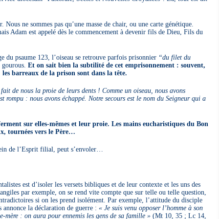
r. Nous ne sommes pas qu’une masse de chair, ou une carte génétique.
ais Adam est appelé dès le commencement à devenir fils de Dieu, Fils du
e du psaume 123, l’oiseau se retrouve parfois prisonnier
“du filet du
s gourous.
Et on sait bien la subtilité de cet emprisonnement : souvent,
; les barreaux de la prison sont dans la tête.
 fait de nous la proie de leurs dents ! Comme un oiseau, nous avons
s’est rompu : nous avons échappé. Notre secours est le nom du Seigneur qui a
ferment sur elles-mêmes et leur proie. Les mains eucharistiques du Bon
oix, tournées vers le Père…
ein de l’Esprit filial, peut s’envoler…
stes est d’isoler les versets bibliques et de leur contexte et les uns des
vangiles par exemple, on se rend vite compte que sur telle ou telle question,
ntradictoires si on les prend isolément. Par exemple, l’attitude du disciple
us annonce la déclaration de guerre :
« Je suis venu opposer l’homme à son
elle-mère : on aura pour ennemis les gens de sa famille »
(Mt 10, 35 ; Lc 14,