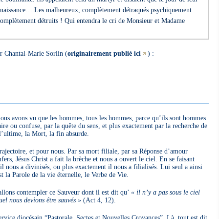
eur naissance….Les malheureux, complètement détraqués psychiquement
 complètement détruits ! Qui entendra le cri de Monsieur et Madame
ur Chantal-Marie Sorlin (
originairement publié ici
) :
 nous avons vu que les hommes, tous les hommes, parce qu’ils sont hommes
ire ou confuse, par la quête du sens, et plus exactement par la recherche de
l’ultime, la Mort, la fin absurde.
trajectoire, et pour nous. Par sa mort filiale, par sa Réponse d’amour
rs, Jésus Christ a fait la brèche et nous a ouvert le ciel. En se faisant
nous a divinisés, ou plus exactement il nous a filialisés. Lui seul a ainsi
st la Parole de la vie éternelle, le Verbe de Vie.
llons contempler ce Sauveur dont il est dit qu’
« il n’y a pas sous le ciel
el nous devions être sauvés »
(Act 4, 12).
service diocésain “Pastorale, Sectes et Nouvelles Croyances”. Là, tout est dit