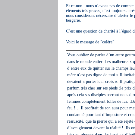
Et re-non : nous n’avons pas de compte à
éléments très graves, c’est toujours apr
nous considérons nécessaire d’alerter le
bergerie.
C’est une question de charité à l’égard 
Voici le message de "colère" :
Vous oubliez de parler d’un autre gourou
dans le monde entier. Les malheureux qui
d’entre eux de quitter sur le champs leur
mère n’est pas digne de moi » Il invitai
devaient « porter leur croix ». Il pratiq
parfum très cher sur ses pieds (le prix 
après cela ses disciples oseront nous dir
femmes complètement folles de lui…Beau
feu !… Il profitait de son aura pour mang
condamné pour tant d’imposture et cruci
ressuscité, que la pierre qui a été reje
d’aveuglement devant la réalité !. Ils on
laissant plonger dans des bassines d’huil