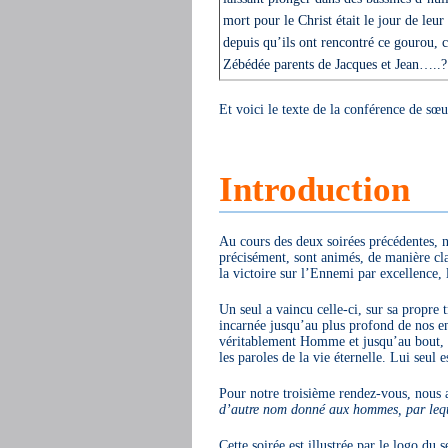
mort pour le Christ était le jour de l
depuis qu’ils ont rencontré ce gourou,
Zébédée parents de Jacques et Jean…..?
Et voici le texte de la conférence de sœ
Introduction
Au cours des deux soirées précédentes,
précisément, sont animés, de manière cla
la victoire sur l’Ennemi par excellence, 
Un seul a vaincu celle-ci, sur sa propre 
incarnée jusqu’au plus profond de nos enfe
véritablement Homme et jusqu’au bout, il 
les paroles de la vie éternelle. Lui seul e
Pour notre troisième rendez-vous, nous a
d’autre nom donné aux hommes, par lequ
Cette soirée est illustrée par le logo du 