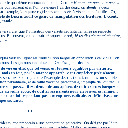
ppeler le quatrième commandement de Dieu :
« Honore ton père et ta mère »
se contredisent et si l’on privilégie l’un des deux, on aboutit à deux
r exemple, la rupture rigide des adeptes vis-à-vis de leurs familles.
Or,
ole de Dieu interdit ce genre de manipulation des Écritures. L’écoute
e, totale…
i va suivre, que l’utilisation des versets néotestamentaires ne respecte
sus. Et souvent, on pourrait rétorquer :
« oui, Jésus dit cela en tel chapitre,
e ! »
liques veut souligner les traits du bon berger en opposition à ceux que l’on
gourous. Les gourous vous disent… Or, Jésus, lui, déclare…
de vue en effet que tel verset est toujours équilibré par un autre,
e, mais en fait, par la nuance apportée, vient empêcher précisément
t sectaire
. Pour reprendre l’exemple des relations familiales, on sait bien
ion personnelle, et de toute vocation personnelle, implique de “quitter”.
Il
r son pays…, il est demandé aux apôtres de quitter leurs barques et
dé au jeune époux de quitter ses parents pour vivre avec sa femme…
lle ne conduit cependant pas aux ruptures radicales et définitives que
pes sectaires.
* * *
idental contemporain a une connotation péjorative. On désigne par là un
xerce une emprise totalitaire sur ses disciples. Malheureusement, peu se