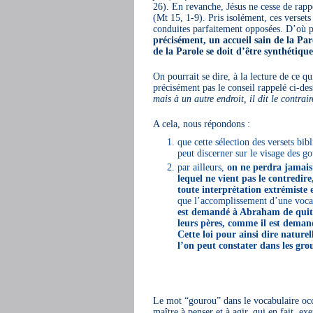
26). En revanche, Jésus ne cesse de ra
(Mt 15, 1-9). Pris isolément, ces versets 
conduites parfaitement opposées. D’où pa
précisément, un accueil sain de la Par
de la Parole se doit d’être synthétiqu
On pourrait se dire, à la lecture de ce qu
précisément pas le conseil rappelé ci-des
mais à un autre endroit, il dit le contrair
A cela, nous répondons :
que cette sélection des versets bib
peut discerner sur le visage des 
par ailleurs,
on ne perdra jamais 
lequel ne vient pas le contredir
toute interprétation extrémiste e
que l’accomplissement d’une vocat
est demandé à Abraham de quitte
leurs pères, comme il est deman
Cette loi pour ainsi dire nature
l’on peut constater dans les grou
Le mot “gourou” dans le vocabulaire occ
maître à penser et à agir, qui en fait, e