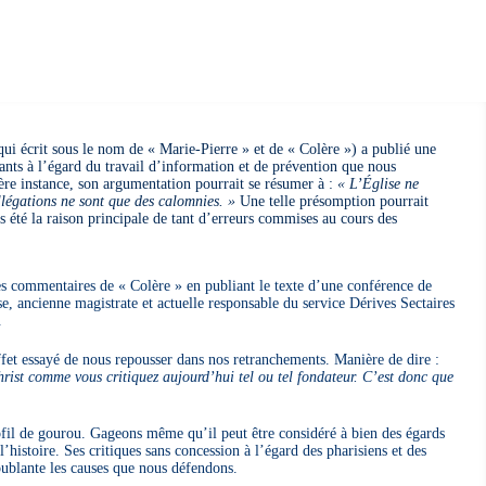
(qui écrit sous le nom de « Marie-Pierre » et de « Colère ») a publié une
ants à l’égard du travail d’information et de prévention que nous
nière instance, son argumentation pourrait se résumer à :
« L’Église ne
llégations ne sont que des calomnies. »
Une telle présomption pourrait
pas été la raison principale de tant d’erreurs commises au cours des
s commentaires de « Colère » en publiant le texte d’une conférence de
e, ancienne magistrate et actuelle responsable du service Dérives Sectaires
.
fet essayé de nous repousser dans nos retranchements. Manière de dire :
hrist comme vous critiquez aujourd’hui tel ou tel fondateur. C’est donc que
rofil de gourou. Gageons même qu’il peut être considéré à bien des égards
’histoire. Ses critiques sans concession à l’égard des pharisiens et des
roublante les causes que nous défendons.