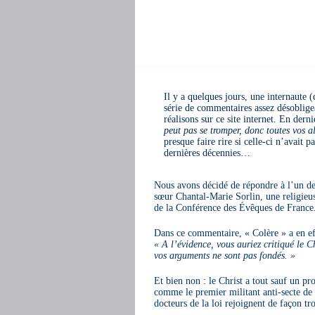
Il y a quelques jours, une internaute 
série de commentaires assez désoblige
réalisons sur ce site internet. En der
peut pas se tromper, donc toutes vos a
presque faire rire si celle-ci n’avait 
dernières décennies…
Nous avons décidé de répondre à l’un de
sœur Chantal-Marie Sorlin, une religieus
de la Conférence des Évêques de France
Dans ce commentaire, « Colère » a en ef
« A l’évidence, vous auriez critiqué le C
vos arguments ne sont pas fondés. »
Et bien non : le Christ a tout sauf un p
comme le premier militant anti-secte de l
docteurs de la loi rejoignent de façon t