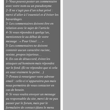
1- Vous pouvez poster un commentaire
avec votre nom ou un pseudonyme.
2- Il ne s’agit pas d’un tchat privé :
merci d’aller à l’essentiel et d’éviter les
bavardages.
3- Les commentaires doivent être en
relation avec le sujet de l’article.
4- Si vous répondez à quelqu’un,
mentionnez-le au début de votre
message : « Pour Untel :… »
5- Les commentaires ne doivent
contenir aucun caractère raciste,
sexiste, propos injurieux…
6- En cas de désaccord, évitez les
attaques ad hominem mais répondez
sur le fond. (Et ne répondez que si cela
en vaut vraiment la peine…)
7- Pensez à renseigner votre adresse
email : celle-ci n’apparaitra pas mais
nous permettra de vous contacter en
cas de besoin.
8- Si vous voulez envoyer un message
au responsable du site, merci de ne pas
passer par le forum, mais par le
formulaire de contact (dans le menu