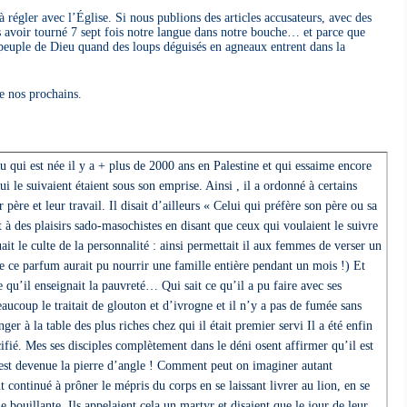
 régler avec l’Église. Si nous publions des articles accusateurs, avec des
ès avoir tourné 7 sept fois notre langue dans notre bouche… et parce que
 peuple de Dieu quand des loups déguisés en agneaux entrent dans la
de nos prochains.
 qui est née il y a + plus de 2000 ans en Palestine et qui essaime encore
 le suivaient étaient sous son emprise. Ainsi , il a ordonné à certains
 père et leur travail. Il disait d’ailleurs « Celui qui préfère son père ou sa
t à des plaisirs sado-masochistes en disant que ceux qui voulaient le suivre
uait le culte de la personnalité : ainsi permettait il aux femmes de verser un
de ce parfum aurait pu nourrir une famille entière pendant un mois !) Et
e qu’il enseignait la pauvreté… Qui sait ce qu’il a pu faire avec ses
coup le traitait de glouton et d’ivrogne et il n’y a pas de fumée sans
er à la table des plus riches chez qui il était premier servi Il a été enfin
fié. Mes ses disciples complètement dans le déni osent affirmer qu’il est
té est devenue la pierre d’angle ! Comment peut on imaginer autant
t continué à prôner le mépris du corps en se laissant livrer au lion, en se
e bouillante. Ils appelaient cela un martyr et disaient que le jour de leur