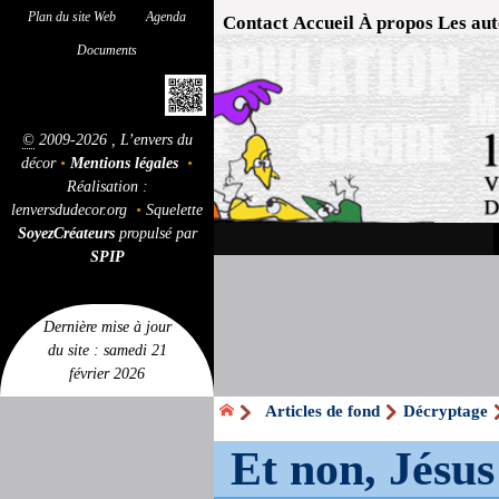
Plan du site Web
Agenda
Contact
Accueil
À propos
Les aut
Documents
©
2009-2026 , L’envers du
décor
•
Mentions légales
•
Réalisation :
lenversdudecor.org
•
Squelette
SoyezCréateurs
propulsé par
SPIP
Dernière mise à jour
du site : samedi 21
février 2026
Articles de fond
Décryptage
Et non, Jésus