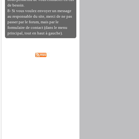
de besoin.
8- Si vous voulez envoyer un message
au responsable du site, merci de ne pas
passer par le forum, mais par le
formulaire de contact (dans le menu
principal, tout en haut à gauche).