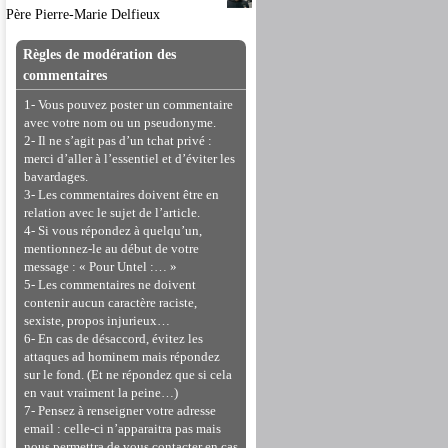
Père Pierre-Marie Delfieux
Règles de modération des
commentaires
1- Vous pouvez poster un commentaire
avec votre nom ou un pseudonyme.
2- Il ne s’agit pas d’un tchat privé :
merci d’aller à l’essentiel et d’éviter les
bavardages.
3- Les commentaires doivent être en
relation avec le sujet de l’article.
4- Si vous répondez à quelqu’un,
mentionnez-le au début de votre
message : « Pour Untel :… »
5- Les commentaires ne doivent
contenir aucun caractère raciste,
sexiste, propos injurieux…
6- En cas de désaccord, évitez les
attaques ad hominem mais répondez
sur le fond. (Et ne répondez que si cela
en vaut vraiment la peine…)
7- Pensez à renseigner votre adresse
email : celle-ci n’apparaitra pas mais
nous permettra de vous contacter en cas