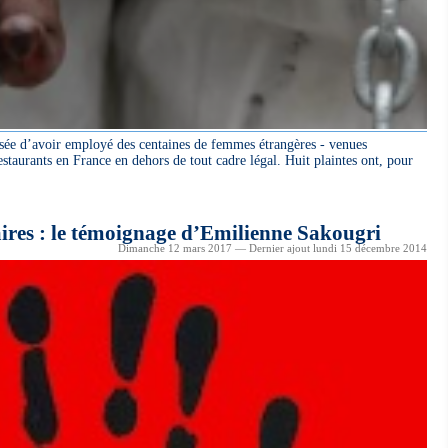
usée d’avoir employé des centaines de femmes étrangères - venues
staurants en France en dehors de tout cadre légal. Huit plaintes ont, pour
ires : le témoignage d’Emilienne Sakougri
Dimanche 12 mars 2017 — Dernier ajout lundi 15 décembre 2014