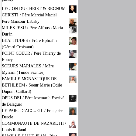
LEGION DU CHRIST & REGNUM
CHRISTI / Père Marcial Maciel
Père Mansour Labaky
MILES JESU / Père Alfonso María
Durán
BEATITUDES / Frère Ephraïm
(Gérard Croissant)
POINT COEUR / Père Thierry de
Roucy
SOEURS MARIALES / Mère
Myriam (Tünde Szentes)
FAMILLE MONASTIQUE DE
BETHLEEM / Soeur Marie (Odile
Dupont-Caillard)
OPUS DEI / Père Josemaría Escrivá
de Balaguer
LE PARC D’ACCUEIL / Françoise
Dercle
COMMUNAUTE DE NAZARETH /
Louis Rolland