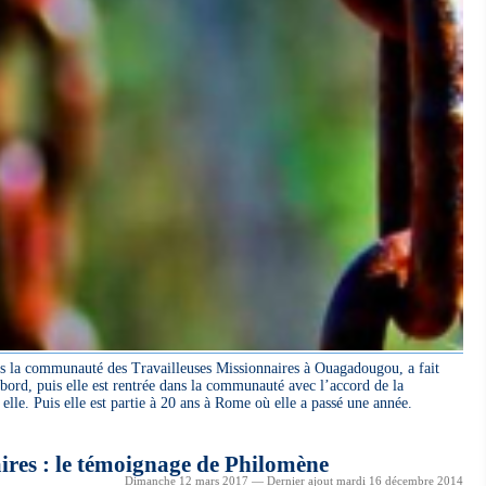
 la communauté des Travailleuses Missionnaires à Ouagadougou, a fait
ord, puis elle est rentrée dans la communauté avec l’accord de la
elle. Puis elle est partie à 20 ans à Rome où elle a passé une année.
ires : le témoignage de Philomène
Dimanche 12 mars 2017 — Dernier ajout mardi 16 décembre 2014