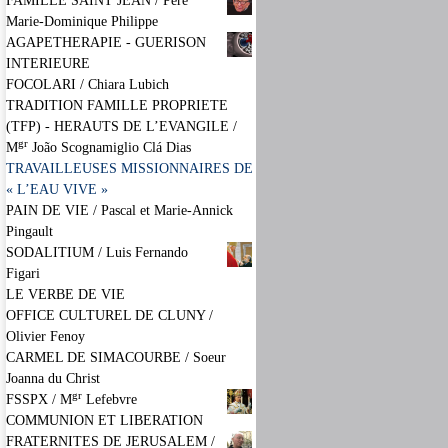
FAMILLE SAINT JEAN / Père
Marie-Dominique Philippe
AGAPETHERAPIE - GUERISON
INTERIEURE
FOCOLARI / Chiara Lubich
TRADITION FAMILLE PROPRIETE
(TFP) - HERAUTS DE L’EVANGILE /
gr
M
João Scognamiglio Clá Dias
TRAVAILLEUSES MISSIONNAIRES DE
« L’EAU VIVE »
PAIN DE VIE / Pascal et Marie-Annick
Pingault
SODALITIUM / Luis Fernando
Figari
LE VERBE DE VIE
OFFICE CULTUREL DE CLUNY /
Olivier Fenoy
CARMEL DE SIMACOURBE / Soeur
Joanna du Christ
gr
FSSPX / M
Lefebvre
COMMUNION ET LIBERATION
FRATERNITES DE JERUSALEM /