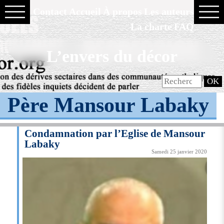
Contact
Accueil
À propos
Les auteurs
La charte
FAQ
L’envers du décor
Père Mansour Labaky
Condamnation par l’Eglise de Mansour
Labaky
Samedi 25 janvier 2020