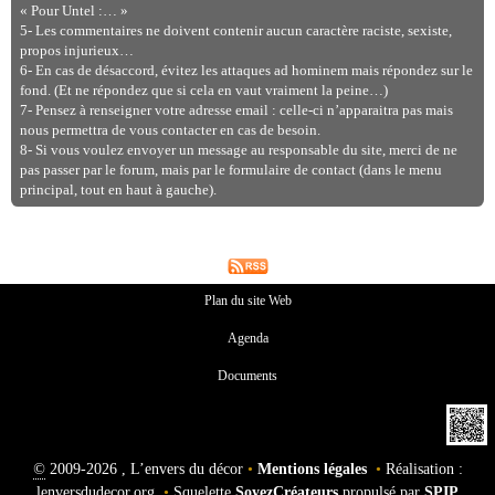
« Pour Untel :… »
5- Les commentaires ne doivent contenir aucun caractère raciste, sexiste,
propos injurieux…
6- En cas de désaccord, évitez les attaques ad hominem mais répondez sur le
fond. (Et ne répondez que si cela en vaut vraiment la peine…)
7- Pensez à renseigner votre adresse email : celle-ci n’apparaitra pas mais
nous permettra de vous contacter en cas de besoin.
8- Si vous voulez envoyer un message au responsable du site, merci de ne
pas passer par le forum, mais par le formulaire de contact (dans le menu
principal, tout en haut à gauche).
Plan du site Web
Agenda
Documents
©
2009-2026 , L’envers du décor
•
Mentions légales
•
Réalisation :
lenversdudecor.org
•
Squelette
SoyezCréateurs
propulsé par
SPIP