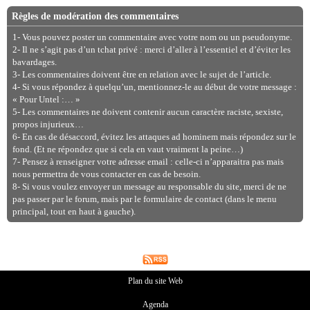
Règles de modération des commentaires
1- Vous pouvez poster un commentaire avec votre nom ou un pseudonyme.
2- Il ne s’agit pas d’un tchat privé : merci d’aller à l’essentiel et d’éviter les
bavardages.
3- Les commentaires doivent être en relation avec le sujet de l’article.
4- Si vous répondez à quelqu’un, mentionnez-le au début de votre message :
« Pour Untel :… »
5- Les commentaires ne doivent contenir aucun caractère raciste, sexiste,
propos injurieux…
6- En cas de désaccord, évitez les attaques ad hominem mais répondez sur le
fond. (Et ne répondez que si cela en vaut vraiment la peine…)
7- Pensez à renseigner votre adresse email : celle-ci n’apparaitra pas mais
nous permettra de vous contacter en cas de besoin.
8- Si vous voulez envoyer un message au responsable du site, merci de ne
pas passer par le forum, mais par le formulaire de contact (dans le menu
principal, tout en haut à gauche).
Plan du site Web
Agenda