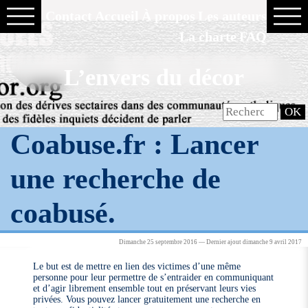
Contact
Accueil
À propos
Les auteurs
La charte
FAQ
L’envers du décor
Coabuse.fr : Lancer
une recherche de
coabusé.
Dimanche 25 septembre 2016 — Dernier ajout dimanche 9 avril 2017
Le but est de mettre en lien des victimes d’une même
personne pour leur permettre de s’entraider en communiquant
et d’agir librement ensemble tout en préservant leurs vies
privées. Vous pouvez lancer gratuitement une recherche en