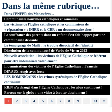
Dans la même rubrique…
Dans l’ENFER des Monastères…
Communautés nouvelles catholiques et romaines
Les victimes de l’Eglise catholique et les commissions de
« réparation » : INIRR et le CRR : un documentaire choc !
La souffrance des parents dont un enfant s’est fait happer par une
communauté déviante
Le témoignage de Maïlé : le trouble dissociatif de l’identité
Dissolution de la communauté de Verbe de Vie en 2023
Nouvelle association : les victimes de l’Eglise Catholique se fédèrent
pour être indemnisées valablement
Indemnisations des victimes de l’ Eglise Catholique : François
DEVAUX réagit avec force
LES DOMINICAINS : les crimes systémiques de l’Eglise Catholique
continuent…
RIEN n’a changé dans l’Eglise Catholique : les abus continuent !
Partout sur le globe : une video à écouter absolument !
1
2
3
4
5
6
7
8
9
…
23
∞