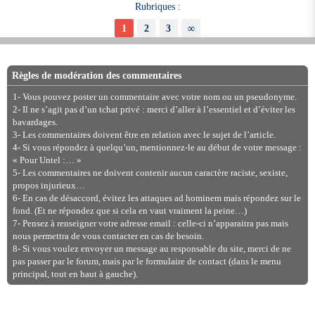
Rubriques :
1
2
3
∞
Règles de modération des commentaires
1- Vous pouvez poster un commentaire avec votre nom ou un pseudonyme.
2- Il ne s’agit pas d’un tchat privé : merci d’aller à l’essentiel et d’éviter les
bavardages.
3- Les commentaires doivent être en relation avec le sujet de l’article.
4- Si vous répondez à quelqu’un, mentionnez-le au début de votre message :
« Pour Untel :… »
5- Les commentaires ne doivent contenir aucun caractère raciste, sexiste,
propos injurieux…
6- En cas de désaccord, évitez les attaques ad hominem mais répondez sur le
fond. (Et ne répondez que si cela en vaut vraiment la peine…)
7- Pensez à renseigner votre adresse email : celle-ci n’apparaitra pas mais
nous permettra de vous contacter en cas de besoin.
8- Si vous voulez envoyer un message au responsable du site, merci de ne
pas passer par le forum, mais par le formulaire de contact (dans le menu
principal, tout en haut à gauche).