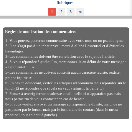
Rubriques :
1
2
3
∞
Règles de modération des commentaires
1- Vous pouvez poster un commentaire avec votre nom ou un pseudonyme.
2- Il ne s’agit pas d’un tchat privé : merci d’aller à l’essentiel et d’éviter les
bavardages.
3- Les commentaires doivent être en relation avec le sujet de l’article.
4- Si vous répondez à quelqu’un, mentionnez-le au début de votre message :
« Pour Untel :… »
5- Les commentaires ne doivent contenir aucun caractère raciste, sexiste,
propos injurieux…
6- En cas de désaccord, évitez les attaques ad hominem mais répondez sur le
fond. (Et ne répondez que si cela en vaut vraiment la peine…)
7- Pensez à renseigner votre adresse email : celle-ci n’apparaitra pas mais
nous permettra de vous contacter en cas de besoin.
8- Si vous voulez envoyer un message au responsable du site, merci de ne
pas passer par le forum, mais par le formulaire de contact (dans le menu
principal, tout en haut à gauche).