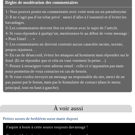
Règles de modération des commentaires
1- Vous pouvez poster un commentaire avec votre nom ou un pseudonyme.
2- Il ne s’agit pas d’un tchat privé : merci d’aller à l’essentiel et d’éviter les
bavardages.
3- Les commentaires doivent être en relation avec le sujet de l’article.
4- Si vous répondez à quelqu’un, mentionnez-le au début de votre message :
« Pour Untel :… »
5- Les commentaires ne doivent contenir aucun caractère raciste, sexiste,
propos injurieux…
6- En cas de désaccord, évitez les attaques ad hominem mais répondez sur le
fond. (Et ne répondez que si cela en vaut vraiment la peine…)
7- Pensez à renseigner votre adresse email : celle-ci n’apparaitra pas mais
nous permettra de vous contacter en cas de besoin.
8- Si vous voulez envoyer un message au responsable du site, merci de ne
pas passer par le forum, mais par le formulaire de contact (dans le menu
principal, tout en haut à gauche).
À voir aussi
Petites soeurs de bethléem soeur marie dupont
J’aspire à boire à cette source toujours davantage !