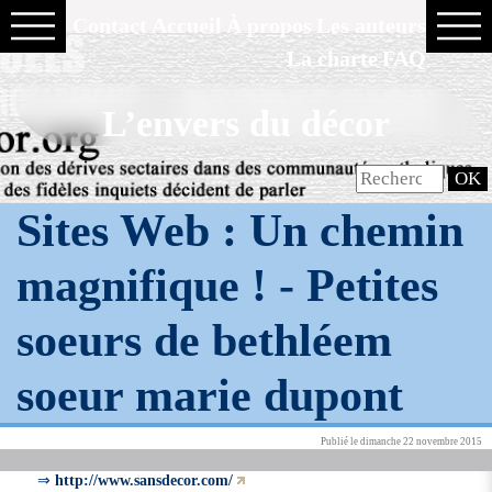
Contact
Accueil
À propos
Les auteurs
La charte
FAQ
L’envers du décor
Sites Web : Un chemin
magnifique ! -
Petites
soeurs de bethléem
soeur marie dupont
Publié le dimanche 22 novembre 2015
⇒
http://www.sansdecor.com/