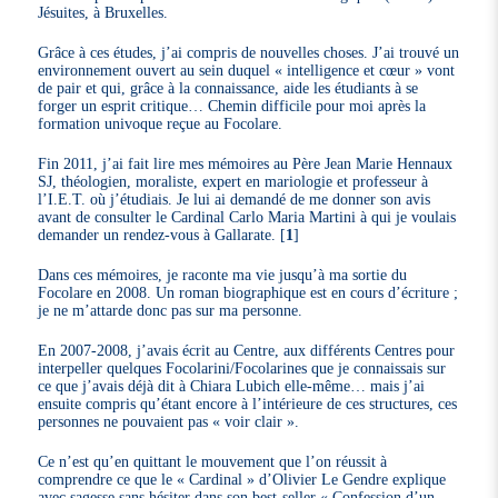
Jésuites, à Bruxelles.
Grâce à ces études, j’ai compris de nouvelles choses. J’ai trouvé un
environnement ouvert au sein duquel « intelligence et cœur » vont
de pair et qui, grâce à la connaissance, aide les étudiants à se
forger un esprit critique… Chemin difficile pour moi après la
formation univoque reçue au Focolare.
Fin 2011, j’ai fait lire mes mémoires au Père Jean Marie Hennaux
SJ, théologien, moraliste, expert en mariologie et professeur à
l’I.E.T. où j’étudiais. Je lui ai demandé de me donner son avis
avant de consulter le Cardinal Carlo Maria Martini à qui je voulais
demander un rendez-vous à Gallarate.
[
1
]
Dans ces mémoires, je raconte ma vie jusqu’à ma sortie du
Focolare en 2008. Un roman biographique est en cours d’écriture ;
je ne m’attarde donc pas sur ma personne.
En 2007-2008, j’avais écrit au Centre, aux différents Centres pour
interpeller quelques Focolarini/Focolarines que je connaissais sur
ce que j’avais déjà dit à Chiara Lubich elle-même… mais j’ai
ensuite compris qu’étant encore à l’intérieure de ces structures, ces
personnes ne pouvaient pas « voir clair ».
Ce n’est qu’en quittant le mouvement que l’on réussit à
comprendre ce que le « Cardinal » d’Olivier Le Gendre explique
avec sagesse sans hésiter dans son best-seller « Confession d’un