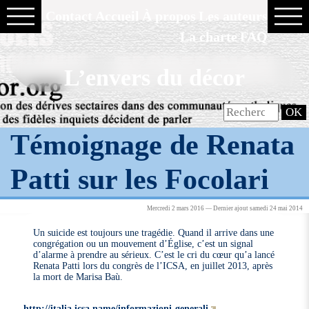
Contact
Accueil
À propos
Les auteurs
La charte
FAQ
L’envers du décor
Témoignage de Renata
Patti sur les Focolari
Mercredi 2 mars 2016 — Dernier ajout samedi 24 mai 2014
Un suicide est toujours une tragédie. Quand il arrive dans une
congrégation ou un mouvement d’Église, c’est un signal
d’alarme à prendre au sérieux. C’est le cri du cœur qu’a lancé
Renata Patti lors du congrès de l’ICSA, en juillet 2013, après
la mort de Marisa Baù.
http://italia.icsa.name/informazioni-generali