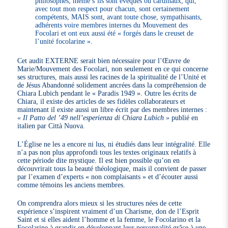
philosophes, même s’ils sont évêques ou cardinaux, qui,
avec tout mon respect pour chacun, sont certainement
compétents, MAIS sont, avant toute chose, sympathisants,
adhérents voire membres internes du Mouvement des
Focolari et ont eux aussi été « forgés dans le creuset de
l’unité focolarine ».
Cet audit EXTERNE serait bien nécessaire pour l’Œuvre de
Marie/Mouvement des Focolari, non seulement en ce qui concerne
ses structures, mais aussi les racines de la spiritualité de l’Unité et
de Jésus Abandonné solidement ancrées dans la compréhension de
Chiara Lubich pendant le « Paradis 1949 ». Outre les écrits de
Chiara, il existe des articles de ses fidèles collaborateurs et
maintenant il existe aussi un libre écrit par des membres internes :
« Il Patto del ’49 nell’esperienza di Chiara Lubich »
publié en
italien par Città Nuova.
L’Église ne les a encore ni lus, ni étudiés dans leur intégralité. Elle
n’a pas non plus approfondi tous les textes originaux relatifs à
cette période dite mystique. Il est bien possible qu’on en
découvrirait tous la beauté théologique, mais il convient de passer
par l’examen d’experts « non complaisants » et d’écouter aussi
comme témoins les anciens membres.
On comprendra alors mieux si les structures nées de cette
expérience s’inspirent vraiment d’un Charisme, don de l’Esprit
Saint et si elles aident l’homme et la femme, le Focolarino et la
Focolarine à grandir en développant leur personnalité grâce à une