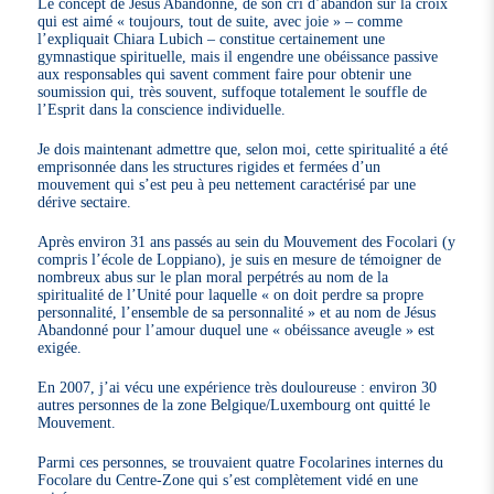
Le concept de Jésus Abandonné, de son cri d’abandon sur la croix
qui est aimé « toujours, tout de suite, avec joie » – comme
l’expliquait Chiara Lubich – constitue certainement une
gymnastique spirituelle, mais il engendre une obéissance passive
aux responsables qui savent comment faire pour obtenir une
soumission qui, très souvent, suffoque totalement le souffle de
l’Esprit dans la conscience individuelle.
Je dois maintenant admettre que, selon moi, cette spiritualité a été
emprisonnée dans les structures rigides et fermées d’un
mouvement qui s’est peu à peu nettement caractérisé par une
dérive sectaire.
Après environ 31 ans passés au sein du Mouvement des Focolari (y
compris l’école de Loppiano), je suis en mesure de témoigner de
nombreux abus sur le plan moral perpétrés au nom de la
spiritualité de l’Unité pour laquelle « on doit perdre sa propre
personnalité, l’ensemble de sa personnalité » et au nom de Jésus
Abandonné pour l’amour duquel une « obéissance aveugle » est
exigée.
En 2007, j’ai vécu une expérience très douloureuse : environ 30
autres personnes de la zone Belgique/Luxembourg ont quitté le
Mouvement.
Parmi ces personnes, se trouvaient quatre Focolarines internes du
Focolare du Centre-Zone qui s’est complètement vidé en une