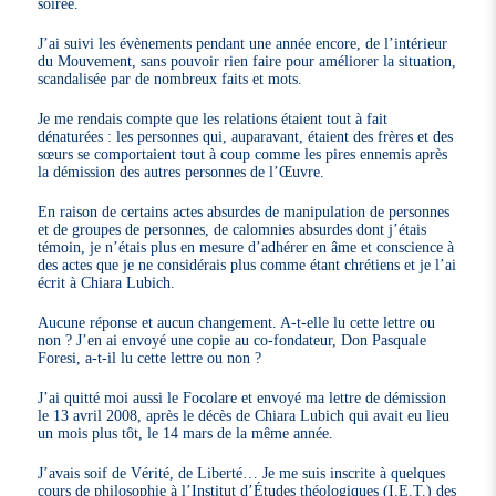
soirée.
J’ai suivi les évènements pendant une année encore, de l’intérieur
du Mouvement, sans pouvoir rien faire pour améliorer la situation,
scandalisée par de nombreux faits et mots.
Je me rendais compte que les relations étaient tout à fait
dénaturées : les personnes qui, auparavant, étaient des frères et des
sœurs se comportaient tout à coup comme les pires ennemis après
la démission des autres personnes de l’Œuvre.
En raison de certains actes absurdes de manipulation de personnes
et de groupes de personnes, de calomnies absurdes dont j’étais
témoin, je n’étais plus en mesure d’adhérer en âme et conscience à
des actes que je ne considérais plus comme étant chrétiens et je l’ai
écrit à Chiara Lubich.
Aucune réponse et aucun changement. A-t-elle lu cette lettre ou
non ? J’en ai envoyé une copie au co-fondateur, Don Pasquale
Foresi, a-t-il lu cette lettre ou non ?
J’ai quitté moi aussi le Focolare et envoyé ma lettre de démission
le 13 avril 2008, après le décès de Chiara Lubich qui avait eu lieu
un mois plus tôt, le 14 mars de la même année.
J’avais soif de Vérité, de Liberté… Je me suis inscrite à quelques
cours de philosophie à l’Institut d’Études théologiques (I.E.T.) des