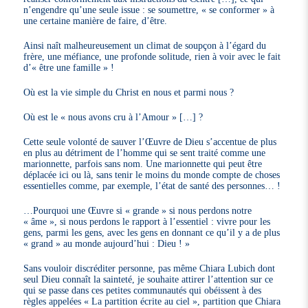
n’engendre qu’une seule issue : se soumettre, « se conformer » à
une certaine manière de faire, d’être.
Ainsi naît malheureusement un climat de soupçon à l’égard du
frère, une méfiance, une profonde solitude, rien à voir avec le fait
d’« être une famille » !
Où est la vie simple du Christ en nous et parmi nous ?
Où est le « nous avons cru à l’Amour » […] ?
Cette seule volonté de sauver l’Œuvre de Dieu s’accentue de plus
en plus au détriment de l’homme qui se sent traité comme une
marionnette, parfois sans nom. Une marionnette qui peut être
déplacée ici ou là, sans tenir le moins du monde compte de choses
essentielles comme, par exemple, l’état de santé des personnes… !
…Pourquoi une Œuvre si « grande » si nous perdons notre
« âme », si nous perdons le rapport à l’essentiel : vivre pour les
gens, parmi les gens, avec les gens en donnant ce qu’il y a de plus
« grand » au monde aujourd’hui : Dieu ! »
Sans vouloir discréditer personne, pas même Chiara Lubich dont
seul Dieu connaît la sainteté, je souhaite attirer l’attention sur ce
qui se passe dans ces petites communautés qui obéissent à des
règles appelées « La partition écrite au ciel », partition que Chiara