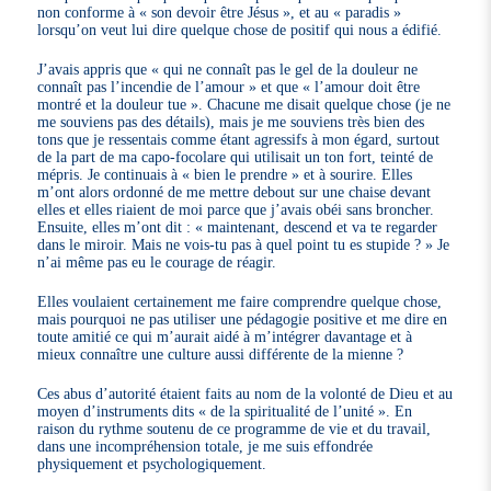
non conforme à « son devoir être Jésus », et au « paradis »
lorsqu’on veut lui dire quelque chose de positif qui nous a édifié.
J’avais appris que « qui ne connaît pas le gel de la douleur ne
connaît pas l’incendie de l’amour » et que « l’amour doit être
montré et la douleur tue ». Chacune me disait quelque chose (je ne
me souviens pas des détails), mais je me souviens très bien des
tons que je ressentais comme étant agressifs à mon égard, surtout
de la part de ma capo-focolare qui utilisait un ton fort, teinté de
mépris. Je continuais à « bien le prendre » et à sourire. Elles
m’ont alors ordonné de me mettre debout sur une chaise devant
elles et elles riaient de moi parce que j’avais obéi sans broncher.
Ensuite, elles m’ont dit : « maintenant, descend et va te regarder
dans le miroir. Mais ne vois-tu pas à quel point tu es stupide ? » Je
n’ai même pas eu le courage de réagir.
Elles voulaient certainement me faire comprendre quelque chose,
mais pourquoi ne pas utiliser une pédagogie positive et me dire en
toute amitié ce qui m’aurait aidé à m’intégrer davantage et à
mieux connaître une culture aussi différente de la mienne ?
Ces abus d’autorité étaient faits au nom de la volonté de Dieu et au
moyen d’instruments dits « de la spiritualité de l’unité ». En
raison du rythme soutenu de ce programme de vie et du travail,
dans une incompréhension totale, je me suis effondrée
physiquement et psychologiquement.