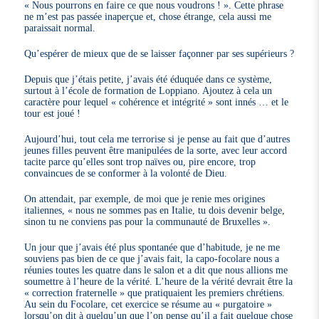
« Nous pourrons en faire ce que nous voudrons ! ». Cette phrase
ne m’est pas passée inaperçue et, chose étrange, cela aussi me
paraissait normal.
Qu’espérer de mieux que de se laisser façonner par ses supérieurs ?
Depuis que j’étais petite, j’avais été éduquée dans ce système,
surtout à l’école de formation de Loppiano. Ajoutez à cela un
caractère pour lequel « cohérence et intégrité » sont innés … et le
tour est joué !
Aujourd’hui, tout cela me terrorise si je pense au fait que d’autres
jeunes filles peuvent être manipulées de la sorte, avec leur accord
tacite parce qu’elles sont trop naïves ou, pire encore, trop
convaincues de se conformer à la volonté de Dieu.
On attendait, par exemple, de moi que je renie mes origines
italiennes, « nous ne sommes pas en Italie, tu dois devenir belge,
sinon tu ne conviens pas pour la communauté de Bruxelles ».
Un jour que j’avais été plus spontanée que d’habitude, je ne me
souviens pas bien de ce que j’avais fait, la capo-focolare nous a
réunies toutes les quatre dans le salon et a dit que nous allions me
soumettre à l’heure de la vérité. L’heure de la vérité devrait être la
« correction fraternelle » que pratiquaient les premiers chrétiens.
Au sein du Focolare, cet exercice se résume au « purgatoire »
lorsqu’on dit à quelqu’un que l’on pense qu’il a fait quelque chose