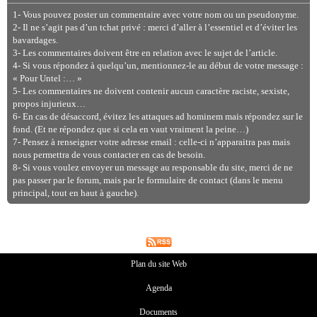
1- Vous pouvez poster un commentaire avec votre nom ou un pseudonyme.
2- Il ne s’agit pas d’un tchat privé : merci d’aller à l’essentiel et d’éviter les
bavardages.
3- Les commentaires doivent être en relation avec le sujet de l’article.
4- Si vous répondez à quelqu’un, mentionnez-le au début de votre message :
« Pour Untel :… »
5- Les commentaires ne doivent contenir aucun caractère raciste, sexiste,
propos injurieux…
6- En cas de désaccord, évitez les attaques ad hominem mais répondez sur le
fond. (Et ne répondez que si cela en vaut vraiment la peine…)
7- Pensez à renseigner votre adresse email : celle-ci n’apparaitra pas mais
nous permettra de vous contacter en cas de besoin.
8- Si vous voulez envoyer un message au responsable du site, merci de ne
pas passer par le forum, mais par le formulaire de contact (dans le menu
principal, tout en haut à gauche).
Plan du site Web
Agenda
Documents