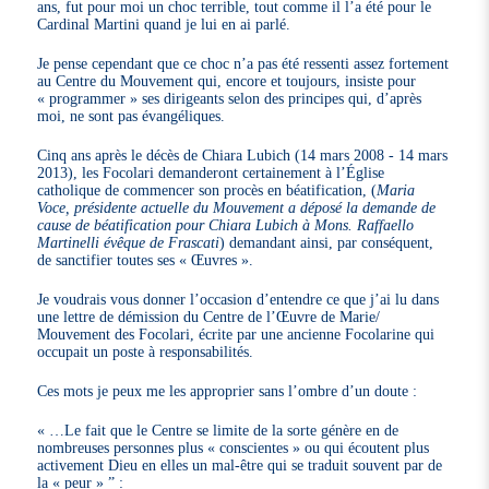
ans, fut pour moi un choc terrible, tout comme il l’a été pour le
Cardinal Martini quand je lui en ai parlé.
Je pense cependant que ce choc n’a pas été ressenti assez fortement
au Centre du Mouvement qui, encore et toujours, insiste pour
« programmer » ses dirigeants selon des principes qui, d’après
moi, ne sont pas évangéliques.
Cinq ans après le décès de Chiara Lubich (14 mars 2008 - 14 mars
2013), les Focolari demanderont certainement à l’Église
catholique de commencer son procès en béatification, (
Maria
Voce, présidente actuelle du Mouvement a déposé la demande de
cause de béatification pour Chiara Lubich à Mons. Raffaello
Martinelli évêque de Frascati
) demandant ainsi, par conséquent,
de sanctifier toutes ses « Œuvres ».
Je voudrais vous donner l’occasion d’entendre ce que j’ai lu dans
une lettre de démission du Centre de l’Œuvre de Marie/
Mouvement des Focolari, écrite par une ancienne Focolarine qui
occupait un poste à responsabilités.
Ces mots je peux me les approprier sans l’ombre d’un doute :
« …Le fait que le Centre se limite de la sorte génère en de
nombreuses personnes plus « conscientes » ou qui écoutent plus
activement Dieu en elles un mal-être qui se traduit souvent par de
la « peur » ” :