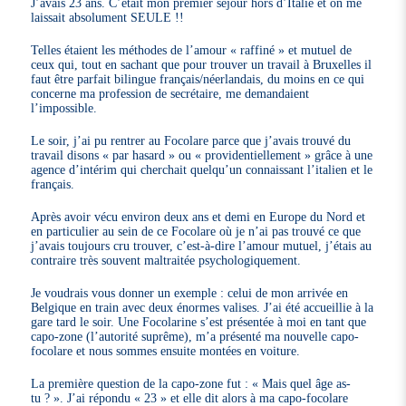
J’avais 23 ans. C’était mon premier séjour hors d’Italie et on me
laissait absolument SEULE !!
Telles étaient les méthodes de l’amour « raffiné » et mutuel de
ceux qui, tout en sachant que pour trouver un travail à Bruxelles il
faut être parfait bilingue français/néerlandais, du moins en ce qui
concerne ma profession de secrétaire, me demandaient
l’impossible.
Le soir, j’ai pu rentrer au Focolare parce que j’avais trouvé du
travail disons « par hasard » ou « providentiellement » grâce à une
agence d’intérim qui cherchait quelqu’un connaissant l’italien et le
français.
Après avoir vécu environ deux ans et demi en Europe du Nord et
en particulier au sein de ce Focolare où je n’ai pas trouvé ce que
j’avais toujours cru trouver, c’est-à-dire l’amour mutuel, j’étais au
contraire très souvent maltraitée psychologiquement.
Je voudrais vous donner un exemple : celui de mon arrivée en
Belgique en train avec deux énormes valises. J’ai été accueillie à la
gare tard le soir. Une Focolarine s’est présentée à moi en tant que
capo-zone (l’autorité suprême), m’a présenté ma nouvelle capo-
focolare et nous sommes ensuite montées en voiture.
La première question de la capo-zone fut : « Mais quel âge as-
tu ? ». J’ai répondu « 23 » et elle dit alors à ma capo-focolare