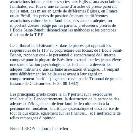
associations luttant contre les sectes, aux Églises, aux associations
familiales, etc. Plus d’une centaine d’articles de presse parurent
sur le sujet, des mises en garde de différentes Églises, en France
ou au Brésil, des prises de position émanant de différentes
associations culturelles ou familiales, des anciens adeptes, un
important dossier rédigé par les parents, professeurs, prêtres de
l’École Saint-Benoît, dénoncèrent les méthodes et les principes
d’action de la T.F.P.
Le Tribunal de Châteauroux, dans le procès qui opposait les
responsables de la TFP au propriétaire des locaux de l’École Saint-
Benoït, reconnut que - le personnel d’encadrement de l’interne
composé pour la plupart de Brésiliens exerçait sur les jeunes élèves
une sorte d’action psychologique les incitant… à devenir les
adeptes militants d’une certaine association étrangère… trompant
ainsi délibérément les bailleurs et ayant à leur égard un
comportement fautif ". (jugement rendu par le Tribunal de grande
instance de Châteauroux, le 25-08-1982).
Les principaux griefs contre la TFP portent sur l’escroquerie
intellectuelle, l’endoctrinement, la destruction de la personne des
adeptes et l’éloignement de leur famille, le culte rendu à la
personne du fondateur, la critique systématique et destructrice de
tout ce qui existe, également sur les finances… et l’inefficacité de
telles campagnes d’opinion.
Bruno LEROY. le journal chrétien