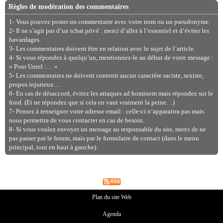
Règles de modération des commentaires
1- Vous pouvez poster un commentaire avec votre nom ou un pseudonyme.
2- Il ne s’agit pas d’un tchat privé : merci d’aller à l’essentiel et d’éviter les
bavardages.
3- Les commentaires doivent être en relation avec le sujet de l’article.
4- Si vous répondez à quelqu’un, mentionnez-le au début de votre message :
« Pour Untel :… »
5- Les commentaires ne doivent contenir aucun caractère raciste, sexiste,
propos injurieux…
6- En cas de désaccord, évitez les attaques ad hominem mais répondez sur le
fond. (Et ne répondez que si cela en vaut vraiment la peine…)
7- Pensez à renseigner votre adresse email : celle-ci n’apparaitra pas mais
nous permettra de vous contacter en cas de besoin.
8- Si vous voulez envoyer un message au responsable du site, merci de ne
pas passer par le forum, mais par le formulaire de contact (dans le menu
principal, tout en haut à gauche).
Plan du site Web
Agenda