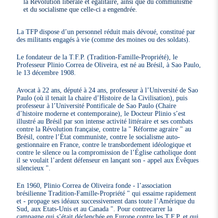
la Révolution libérale et égalitaire, ainsi que du communisme
et du socialisme que celle-ci a engendrée.
La TFP dispose d’un personnel réduit mais dévoué, constitué par
des militants engagés à vie (comme des moines ou des soldats).
Le fondateur de la T.F.P. (Tradition-Famille-Propriété), le
Professeur Plinio Correa de Oliveira, est né au Brésil, à Sao Paulo,
le 13 décembre 1908.
Avocat à 22 ans, député à 24 ans, professeur à l’Université de Sao
Paulo (où il tenait la chaire d’Histoire de la Civilisation), puis
professeur à l’Université Pontificale de Sao Paulo (Chaire
d’histoire moderne et contemporaine), le Docteur Plinio s’est
illustré au Brésil par son intense activité littéraire et ses combats
contre la Révolution française, contre la " Réforme agraire " au
Brésil, contre l’État communiste, contre le socialisme auto-
gestionnaire en France, contre le transbordement idéologique et
contre le silence ou la compromission de l’Église catholique dont
il se voulait l’ardent défenseur en lançant son - appel aux Évêques
silencieux ".
En 1960, Plinio Correa de Oliveira fonde - l’association
brésilienne Tradition-Famille-Propriété " qui essaime rapidement
et - propage ses idéaux successivement dans toute l’Amérique du
Sud, aux Etats-Unis et au Canada ". Pour contrecarrer la
campagne qui s’était déclenchée en Europe contre les T.F.P. et qui