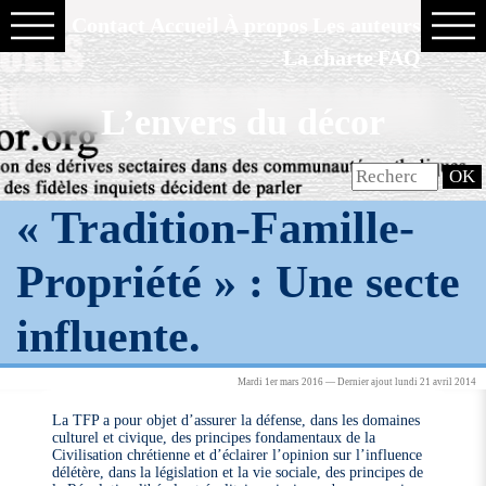
Contact
Accueil
À propos
Les auteurs
La charte
FAQ
L’envers du décor
« Tradition-Famille-
Propriété » : Une secte
influente.
Mardi 1er mars 2016 — Dernier ajout lundi 21 avril 2014
La TFP a pour objet d’assurer la défense, dans les domaines
culturel et civique, des principes fondamentaux de la
Civilisation chrétienne et d’éclairer l’opinion sur l’influence
délétère, dans la législation et la vie sociale, des principes de