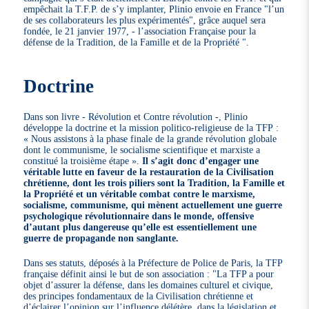
empêchait la T.F.P. de s’y implanter, Plinio envoie en France "l’un
de ses collaborateurs les plus expérimentés", grâce auquel sera
fondée, le 21 janvier 1977, - l’association Française pour la
défense de la Tradition, de la Famille et de la Propriété ".
Doctrine
Dans son livre - Révolution et Contre révolution -, Plinio
développe la doctrine et la mission politico-religieuse de la TFP :
« Nous assistons à la phase finale de la grande révolution globale
dont le communisme, le socialisme scientifique et marxiste a
constitué la troisième étape ».
Il s’agit donc d’engager une
véritable lutte en faveur de la restauration de la Civilisation
chrétienne, dont les trois piliers sont la Tradition, la Famille et
la Propriété et un véritable combat contre le marxisme,
socialisme, communisme, qui mènent actuellement une guerre
psychologique révolutionnaire dans le monde, offensive
d’autant plus dangereuse qu’elle est essentiellement une
guerre de propagande non sanglante.
Dans ses statuts, déposés à la Préfecture de Police de Paris, la TFP
française définit ainsi le but de son association : "La TFP a pour
objet d’assurer la défense, dans les domaines culturel et civique,
des principes fondamentaux de la Civilisation chrétienne et
d’éclairer l’opinion sur l’influence délétère, dans la législation et