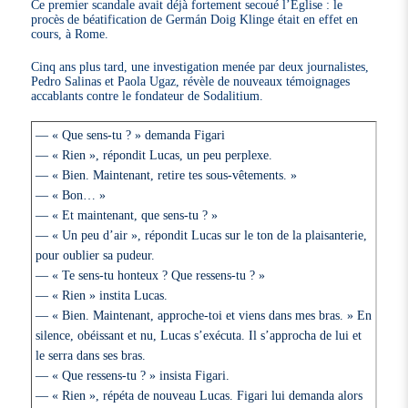
Ce premier scandale avait déjà fortement secoué l’Eglise : le
procès de béatification de Germán Doig Klinge était en effet en
cours, à Rome.
Cinq ans plus tard, une investigation menée par deux journalistes,
Pedro Salinas et Paola Ugaz, révèle de nouveaux témoignages
accablants contre le fondateur de Sodalitium.
— « Que sens-tu ? » demanda Figari
— « Rien », répondit Lucas, un peu perplexe.
— « Bien. Maintenant, retire tes sous-vêtements. »
— « Bon… »
— « Et maintenant, que sens-tu ? »
— « Un peu d’air », répondit Lucas sur le ton de la plaisanterie,
pour oublier sa pudeur.
— « Te sens-tu honteux ? Que ressens-tu ? »
— « Rien » instita Lucas.
— « Bien. Maintenant, approche-toi et viens dans mes bras. » En
silence, obéissant et nu, Lucas s’exécuta. Il s’approcha de lui et
le serra dans ses bras.
— « Que ressens-tu ? » insista Figari.
— « Rien », répéta de nouveau Lucas. Figari lui demanda alors