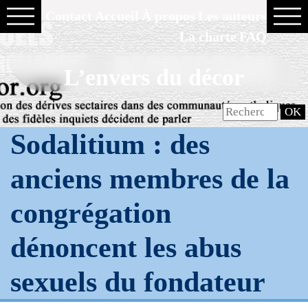
Contact
Accueil
À propos
Les auteurs
La charte
FAQ
L’envers du décor
Sodalitium : des
anciens membres de la
congrégation
dénoncent les abus
sexuels du fondateur