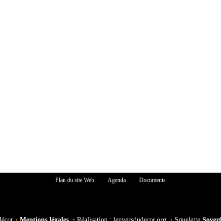
Plan du site Web
Agenda
Documents
décor
•
Mentions légales
•
Réalisation : lenversdudecor.org
•
Squelette
Soyez