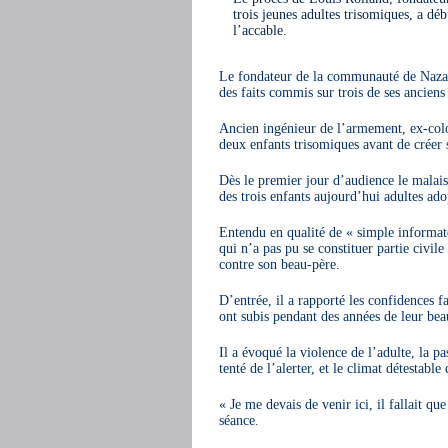
trois jeunes adultes trisomiques, a dé
l’accable.
Le fondateur de la communauté de Nazaret
des faits commis sur trois de ses ancie
Ancien ingénieur de l’armement, ex-colo
deux enfants trisomiques avant de créer
Dès le premier jour d’audience le malaise
des trois enfants aujourd’hui adultes a
Entendu en qualité de « simple informate
qui n’a pas pu se constituer partie civil
contre son beau-père.
D’entrée, il a rapporté les confidences fa
ont subis pendant des années de leur bea
Il a évoqué la violence de l’adulte, la p
tenté de l’alerter, et le climat détestable
« Je me devais de venir ici, il fallait qu
séance.