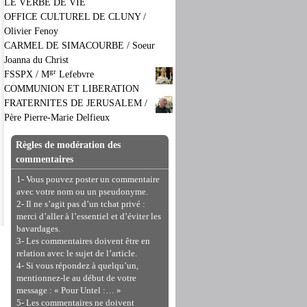
LE VERBE DE VIE
OFFICE CULTUREL DE CLUNY /
Olivier Fenoy
CARMEL DE SIMACOURBE / Soeur
Joanna du Christ
gr
FSSPX / M
Lefebvre
COMMUNION ET LIBERATION
FRATERNITES DE JERUSALEM /
Père Pierre-Marie Delfieux
Règles de modération des
commentaires
1- Vous pouvez poster un commentaire
avec votre nom ou un pseudonyme.
2- Il ne s’agit pas d’un tchat privé :
merci d’aller à l’essentiel et d’éviter les
bavardages.
3- Les commentaires doivent être en
relation avec le sujet de l’article.
4- Si vous répondez à quelqu’un,
mentionnez-le au début de votre
message : « Pour Untel :… »
5- Les commentaires ne doivent