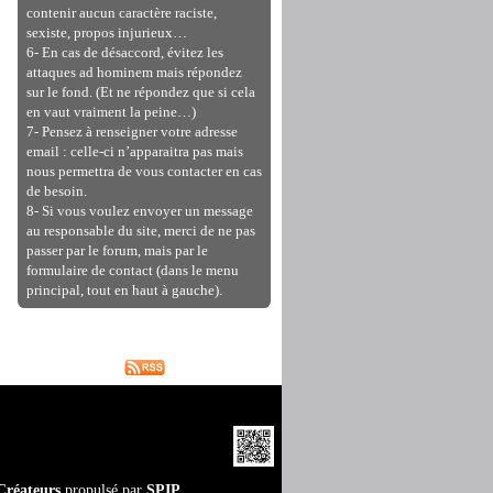
contenir aucun caractère raciste,
sexiste, propos injurieux…
6- En cas de désaccord, évitez les
attaques ad hominem mais répondez
sur le fond. (Et ne répondez que si cela
en vaut vraiment la peine…)
7- Pensez à renseigner votre adresse
email : celle-ci n’apparaitra pas mais
nous permettra de vous contacter en cas
de besoin.
8- Si vous voulez envoyer un message
au responsable du site, merci de ne pas
passer par le forum, mais par le
formulaire de contact (dans le menu
principal, tout en haut à gauche).
Créateurs
propulsé par
SPIP