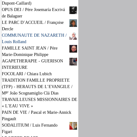
Dupont-Caillard)
OPUS DEI / Père Josemaría Escrivá
de Balaguer
LE PARC D’ACCUEIL / Françoise
Dercle
COMMUNAUTE DE NAZARETH /
Louis Rolland
FAMILLE SAINT JEAN / Père
Marie-Dominique Philippe
AGAPETHERAPIE - GUERISON
INTERIEURE
FOCOLARI / Chiara Lubich
TRADITION FAMILLE PROPRIETE
(TFP) - HERAUTS DE L’EVANGILE /
gr
M
João Scognamiglio Clá Dias
TRAVAILLEUSES MISSIONNAIRES DE
« L’EAU VIVE »
PAIN DE VIE / Pascal et Marie-Annick
Pingault
SODALITIUM / Luis Fernando
Figari