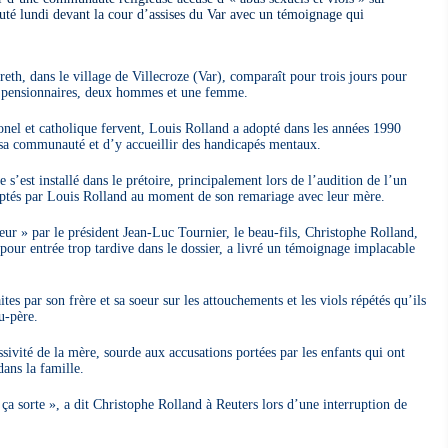
buté lundi devant la cour d’assises du Var avec un témoignage qui
h, dans le village de Villecroze (Var), comparaît pour trois jours pour
ns pensionnaires, deux hommes et une femme.
nel et catholique fervent, Louis Rolland a adopté dans les années 1990
 sa communauté et d’y accueillir des handicapés mentaux.
 s’est installé dans le prétoire, principalement lors de l’audition de l’un
doptés par Louis Rolland au moment de son remariage avec leur mère.
ur » par le président Jean-Luc Tournier, le beau-fils, Christophe Rolland,
e pour entrée trop tardive dans le dossier, a livré un témoignage implacable
ites par son frère et sa soeur sur les attouchements et les viols répétés qu’ils
u-père.
assivité de la mère, sourde aux accusations portées par les enfants qui ont
 dans la famille.
e ça sorte », a dit Christophe Rolland à Reuters lors d’une interruption de