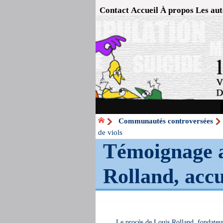
Contact
Accueil
À propos
Les aut
Communautés controversées
de viols
Témoignage a
Rolland, accu
Le procès de Louis Rolland, fondateur