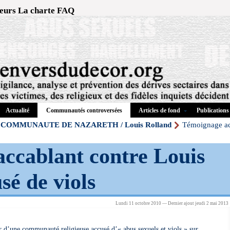
eurs
La charte
FAQ
Actualité
Articles de fond
Publications
Communautés controversées
COMMUNAUTE DE NAZARETH / Louis Rolland
Témoignage ac
ccablant contre Louis
sé de viols
Lundi 11 octobre 2010 — Dernier ajout jeudi 2 mai 2013
 d’une communauté religieuse accusé d’« abus sexuels et viols » sur