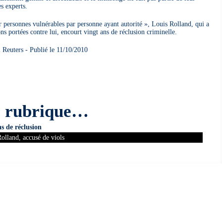
s experts.
r personnes vulnérables par personne ayant autorité », Louis Rolland, qui a
ns portées contre lui, encourt vingt ans de réclusion criminelle.
l Reuters - Publié le 11/10/2010
e rubrique…
ns de réclusion
olland, accusé de viols