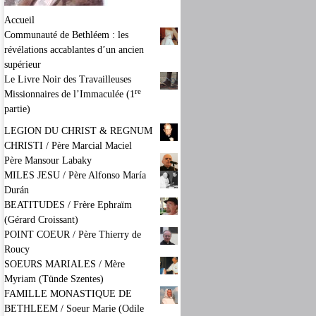
Accueil
Communauté de Bethléem : les
révélations accablantes d’un ancien
supérieur
Le Livre Noir des Travailleuses
re
Missionnaires de l’Immaculée (1
partie)
LEGION DU CHRIST & REGNUM
CHRISTI / Père Marcial Maciel
Père Mansour Labaky
MILES JESU / Père Alfonso María
Durán
BEATITUDES / Frère Ephraïm
(Gérard Croissant)
POINT COEUR / Père Thierry de
Roucy
SOEURS MARIALES / Mère
Myriam (Tünde Szentes)
FAMILLE MONASTIQUE DE
BETHLEEM / Soeur Marie (Odile