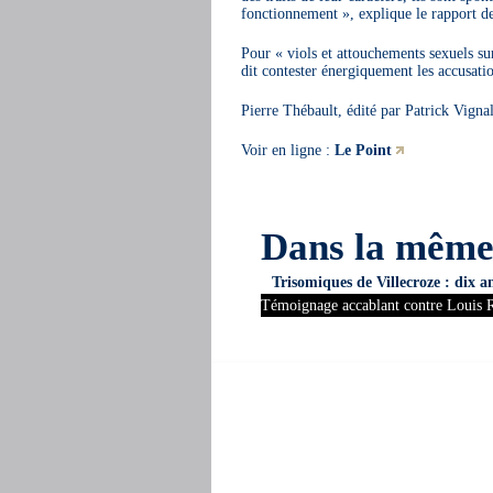
fonctionnement », explique le rapport de
Pour « viols et attouchements sexuels su
dit contester énergiquement les accusatio
Pierre Thébault, édité par Patrick Vigna
Voir en ligne :
Le Point
Dans la mêm
Trisomiques de Villecroze : dix a
Témoignage accablant contre Louis R