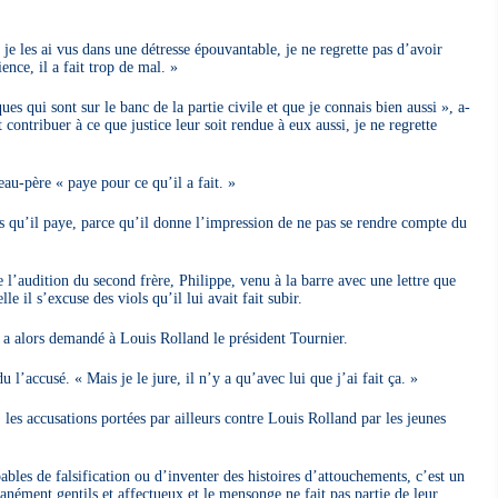
 je les ai vus dans une détresse épouvantable, je ne regrette pas d’avoir
nce, il a fait trop de mal. »
ques qui sont sur le banc de la partie civile et que je connais bien aussi », a-
contribuer à ce que justice leur soit rendue à eux aussi, je ne regrette
au-père « paye pour ce qu’il a fait. »
 qu’il paye, parce qu’il donne l’impression de ne pas se rendre compte du
’audition du second frère, Philippe, venu à la barre avec une lettre que
e il s’excuse des viols qu’il lui avait fait subir.
, a alors demandé à Louis Rolland le président Tournier.
l’accusé. « Mais je le jure, il n’y a qu’avec lui que j’ai fait ça. »
, les accusations portées par ailleurs contre Louis Rolland par les jeunes
apables de falsification ou d’inventer des histoires d’attouchements, c’est un
ntanément gentils et affectueux et le mensonge ne fait pas partie de leur