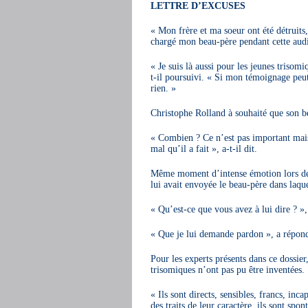
LETTRE D’EXCUSES
« Mon frère et ma soeur ont été détruits,
chargé mon beau-père pendant cette audie
« Je suis là aussi pour les jeunes trisomi
t-il poursuivi. « Si mon témoignage peut 
rien. »
Christophe Rolland à souhaité que son be
« Combien ? Ce n’est pas important mais
mal qu’il a fait », a-t-il dit.
Même moment d’intense émotion lors de l
lui avait envoyée le beau-père dans laquell
« Qu’est-ce que vous avez à lui dire ? »
« Que je lui demande pardon », a répondu 
Pour les experts présents dans ce dossier
trisomiques n’ont pas pu être inventées.
« Ils sont directs, sensibles, francs, inc
des traits de leur caractère, ils sont spo