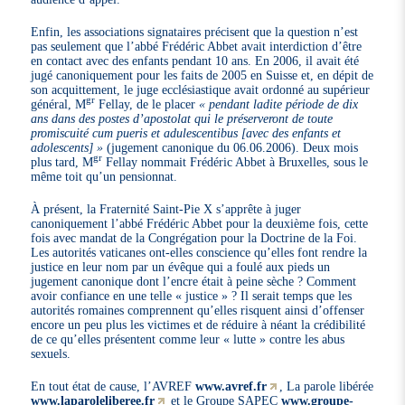
Enfin, les associations signataires précisent que la question n’est
pas seulement que l’abbé Frédéric Abbet avait interdiction d’être
en contact avec des enfants pendant 10 ans. En 2006, il avait été
jugé canoniquement pour les faits de 2005 en Suisse et, en dépit de
son acquittement, le juge ecclésiastique avait ordonné au supérieur
gr
général, M
Fellay, de le placer
« pendant ladite période de dix
ans dans des postes d’apostolat qui le préserveront de toute
promiscuité cum pueris et adulescentibus [avec des enfants et
adolescents] »
(jugement canonique du 06.06.2006). Deux mois
gr
plus tard, M
Fellay nommait Frédéric Abbet à Bruxelles, sous le
même toit qu’un pensionnat.
À présent, la Fraternité Saint-Pie X s’apprête à juger
canoniquement l’abbé Frédéric Abbet pour la deuxième fois, cette
fois avec mandat de la Congrégation pour la Doctrine de la Foi.
Les autorités vaticanes ont-elles conscience qu’elles font rendre la
justice en leur nom par un évêque qui a foulé aux pieds un
jugement canonique dont l’encre était à peine sèche ? Comment
avoir confiance en une telle « justice » ? Il serait temps que les
autorités romaines comprennent qu’elles risquent ainsi d’offenser
encore un peu plus les victimes et de réduire à néant la crédibilité
de ce qu’elles présentent comme leur « lutte » contre les abus
sexuels.
En tout état de cause, l’AVREF
www.avref.fr
, La parole libérée
www.laparoleliberee.fr
et le Groupe SAPEC
www.groupe-