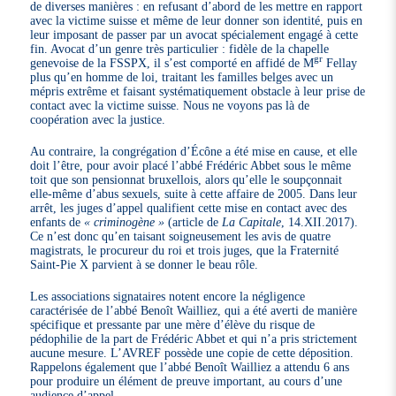
de diverses manières : en refusant d’abord de les mettre en rapport
avec la victime suisse et même de leur donner son identité, puis en
leur imposant de passer par un avocat spécialement engagé à cette
fin. Avocat d’un genre très particulier : fidèle de la chapelle
gr
genevoise de la FSSPX, il s’est comporté en affidé de M
Fellay
plus qu’en homme de loi, traitant les familles belges avec un
mépris extrême et faisant systématiquement obstacle à leur prise de
contact avec la victime suisse. Nous ne voyons pas là de
coopération avec la justice.
Au contraire, la congrégation d’Écône a été mise en cause, et elle
doit l’être, pour avoir placé l’abbé Frédéric Abbet sous le même
toit que son pensionnat bruxellois, alors qu’elle le soupçonnait
elle-même d’abus sexuels, suite à cette affaire de 2005. Dans leur
arrêt, les juges d’appel qualifient cette mise en contact avec des
enfants de
« criminogène »
(article de
La Capitale
, 14.XII.2017).
Ce n’est donc qu’en taisant soigneusement les avis de quatre
magistrats, le procureur du roi et trois juges, que la Fraternité
Saint-Pie X parvient à se donner le beau rôle.
Les associations signataires notent encore la négligence
caractérisée de l’abbé Benoît Wailliez, qui a été averti de manière
spécifique et pressante par une mère d’élève du risque de
pédophilie de la part de Frédéric Abbet et qui n’a pris strictement
aucune mesure. L’AVREF possède une copie de cette déposition.
Rappelons également que l’abbé Benoît Wailliez a attendu 6 ans
pour produire un élément de preuve important, au cours d’une
audience d’appel.