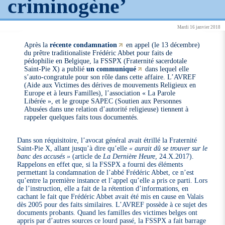
criminogène’
Mardi 16 janvier 2018
Après la
récente condamnation
en appel (le 13 décembre)
du prêtre traditionaliste Frédéric Abbet pour faits de
pédophilie en Belgique, la FSSPX (Fraternité sacerdotale
Saint-Pie X) a publié
un communiqué
dans lequel elle
s’auto-congratule pour son rôle dans cette affaire. L’AVREF
(Aide aux Victimes des dérives de mouvements Religieux en
Europe et à leurs Familles), l’association « La Parole
Libérée », et le groupe SAPEC (Soutien aux Personnes
Abusées dans une relation d’autorité religieuse) tiennent à
rappeler quelques faits tous documentés.
Dans son réquisitoire, l’avocat général avait étrillé la Fraternité
Saint-Pie X, allant jusqu’à dire qu’elle
« aurait dû se trouver sur le
banc des accusés »
(article de
La Dernière Heure
, 24.X.2017).
Rappelons en effet que, si la FSSPX a fourni des éléments
permettant la condamnation de l’abbé Frédéric Abbet, ce n’est
qu’entre la première instance et l’appel qu’elle a pris ce parti. Lors
de l’instruction, elle a fait de la rétention d’informations, en
cachant le fait que Frédéric Abbet avait été mis en cause en Valais
dès 2005 pour des faits similaires. L’AVREF possède à ce sujet des
documents probants. Quand les familles des victimes belges ont
appris par d’autres sources ce lourd passé, la FSSPX a fait barrage