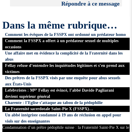
Répondre à ce message
Dans la même rubrique…
Comment les évêques de la FSSPX ont ordonné un prédateur homo
Comment la FSSPX a offert à un prédateur sexuel de multiples
occasions
Une affaire met en évidence la complicité de la Fraternité dans les
abus
Fellay refuse d’entendre les inquiétudes légitimes et s’en prend aux
victimes
Des prêtres de la FSSPX visés par une enquête pour abus sexuels
aux États-Unis
gr
Lefebvristes : M
Fellay est évincé, l’abbé Davide Pagliarani
devient supérieur général
Charente : l’Eglise s’attaque au tabou de la pédophilie
La Fraternité sacerdotale Saint-Pie X (FSSPX)…
Un abbé intégriste condamné à 19 ans de réclusion en appel pour
viols sur des enseignantes
Condamnation d’un prêtre pédophile suisse : la Fraternité Saint-Pie X sur le