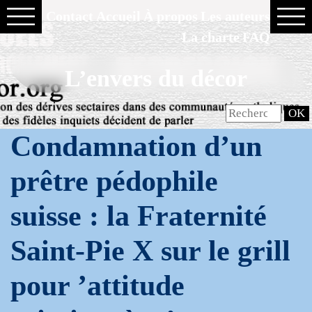
Contact
Accueil
À propos
Les auteurs
La charte
FAQ
L’envers du décor
Condamnation d’un
prêtre pédophile
suisse : la Fraternité
Saint-Pie X sur le grill
pour ’attitude