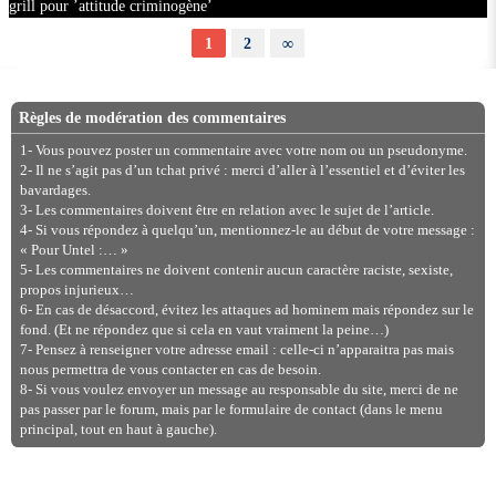
grill pour ’attitude criminogène’
1
2
∞
Règles de modération des commentaires
1- Vous pouvez poster un commentaire avec votre nom ou un pseudonyme.
2- Il ne s’agit pas d’un tchat privé : merci d’aller à l’essentiel et d’éviter les
bavardages.
3- Les commentaires doivent être en relation avec le sujet de l’article.
4- Si vous répondez à quelqu’un, mentionnez-le au début de votre message :
« Pour Untel :… »
5- Les commentaires ne doivent contenir aucun caractère raciste, sexiste,
propos injurieux…
6- En cas de désaccord, évitez les attaques ad hominem mais répondez sur le
fond. (Et ne répondez que si cela en vaut vraiment la peine…)
7- Pensez à renseigner votre adresse email : celle-ci n’apparaitra pas mais
nous permettra de vous contacter en cas de besoin.
8- Si vous voulez envoyer un message au responsable du site, merci de ne
pas passer par le forum, mais par le formulaire de contact (dans le menu
principal, tout en haut à gauche).