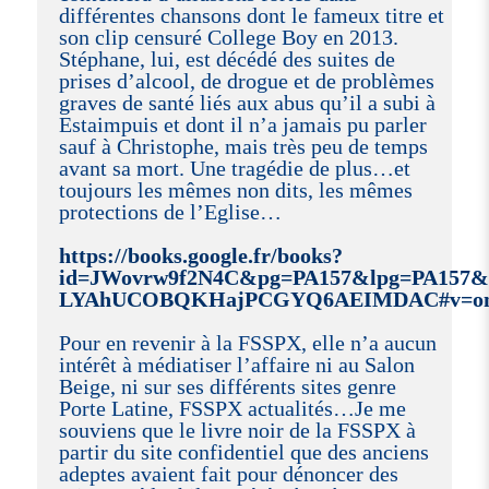
différentes chansons dont le fameux titre et
son clip censuré College Boy en 2013.
Stéphane, lui, est décédé des suites de
prises d’alcool, de drogue et de problèmes
graves de santé liés aux abus qu’il a subi à
Estaimpuis et dont il n’a jamais pu parler
sauf à Christophe, mais très peu de temps
avant sa mort. Une tragédie de plus…et
toujours les mêmes non dits, les mêmes
protections de l’Eglise…
https://books.google.fr/books?
id=JWovrw9f2N4C&pg=PA157&lpg=PA157&
LYAhUCOBQKHajPCGYQ6AEIMDAC#v=onepa
Pour en revenir à la FSSPX, elle n’a aucun
intérêt à médiatiser l’affaire ni au Salon
Beige, ni sur ses différents sites genre
Porte Latine, FSSPX actualités…Je me
souviens que le livre noir de la FSSPX à
partir du site confidentiel que des anciens
adeptes avaient fait pour dénoncer des