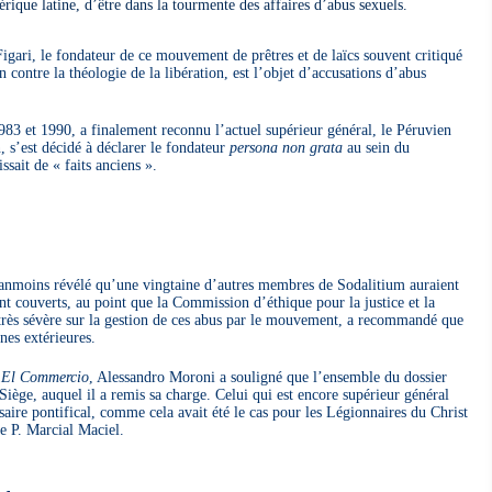
que latine, d’être dans la tourmente des affaires d’abus sexuels.
gari, le fondateur de ce mouvement de prêtres et de laïcs souvent critiqué
 contre la théologie de la libération, est l’objet d’accusations d’abus
83 et 1990, a finalement reconnu l’actuel supérieur général, le Péruvien
, s’est décidé à déclarer le fondateur
persona non grata
au sein du
sait de « faits anciens ».
nmoins révélé qu’une vingtaine d’autres membres de Sodalitium auraient
nt couverts, au point que la Commission d’éthique pour la justice et la
 très sévère sur la gestion de ces abus par le mouvement, a recommandé que
nes extérieures.
n
El Commercio
, Alessandro Moroni a souligné que l’ensemble du dossier
Siège, auquel il a remis sa charge. Celui qui est encore supérieur général
ire pontifical, comme cela avait été le cas pour les Légionnaires du Christ
le P. Marcial Maciel.