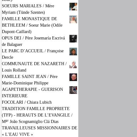
SOEURS MARIALES / Mère
Myriam (Tünde Szentes)
FAMILLE MONASTIQUE DE
BETHLEEM / Soeur Marie (Odile
Dupont-Caillard)
OPUS DEI / Père Josemaría Escrivá
de Balaguer
LE PARC D’ACCUEIL / Françoise
Dercle
COMMUNAUTE DE NAZARETH /
Louis Rolland
FAMILLE SAINT JEAN / Père
Marie-Dominique Philippe
AGAPETHERAPIE - GUERISON
INTERIEURE
FOCOLARI / Chiara Lubich
TRADITION FAMILLE PROPRIETE
(TFP) - HERAUTS DE L’EVANGILE /
gr
M
João Scognamiglio Clá Dias
TRAVAILLEUSES MISSIONNAIRES DE
« L’EAU VIVE »