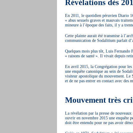
Révélations dès 20
En 2011, le quotidien péruvien Diario 16
« abus sexuels graves et mauvais traitem
mineure à l’époque des faits, il y a trent
Cette plainte aurait été transmise à l’ar
communication de Sodalitium parlait d’a
Quelques mois plus tôt, Luis Fernando F
« raisons de santé ». Il vivait depuis r
En avril 2015, la Congrégation pour les i
une enquête canonique au sein de Soda
visiteur apostolique du mouvement. Le 
et de ne pas entrer en contact avec des
Mouvement très cri
La révélation par la presse de nouveaux
ouvrir en novembre 2015 une enquête pén
doit être entendu pour ne pas avoir dénon