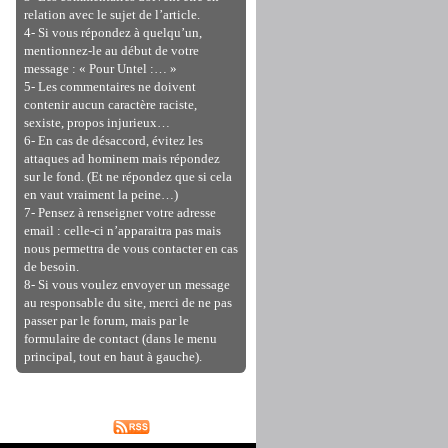
relation avec le sujet de l’article.
4- Si vous répondez à quelqu’un,
mentionnez-le au début de votre
message : « Pour Untel :… »
5- Les commentaires ne doivent
contenir aucun caractère raciste,
sexiste, propos injurieux…
6- En cas de désaccord, évitez les
attaques ad hominem mais répondez
sur le fond. (Et ne répondez que si cela
en vaut vraiment la peine…)
7- Pensez à renseigner votre adresse
email : celle-ci n’apparaitra pas mais
nous permettra de vous contacter en cas
de besoin.
8- Si vous voulez envoyer un message
au responsable du site, merci de ne pas
passer par le forum, mais par le
formulaire de contact (dans le menu
principal, tout en haut à gauche).