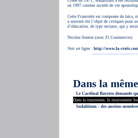
Créée en 1971, Sodalitium a été reconnu
en 1997 comme société de vie apostoliq
Cette Fraternité est composée de laïcs, m
a souvent été l’objet de critiques pour 
d’éducation, de type sectaire, qui y sera
Nicolas Senèze (avec El Commercio)
Voir en ligne :
http://www.la-croix.com
Dans la mêm
Le Cardinal Barreto demande que
Dans la tourmente, le mouvement So
Sodalitium : des anciens membres