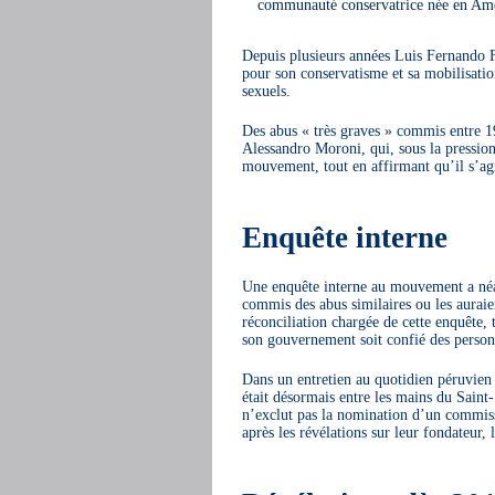
communauté conservatrice née en Améri
Depuis plusieurs années Luis Fernando Fi
pour son conservatisme et sa mobilisation
sexuels.
Des abus « très graves » commis entre 19
Alessandro Moroni, qui, sous la pression
mouvement, tout en affirmant qu’il s’agis
Enquête interne
Une enquête interne au mouvement a néa
commis des abus similaires ou les auraie
réconciliation chargée de cette enquête,
son gouvernement soit confié des person
Dans un entretien au quotidien péruvie
était désormais entre les mains du Saint-
n’exclut pas la nomination d’un commissa
après les révélations sur leur fondateur, 