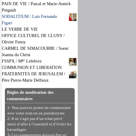
PAIN DE VIE / Pascal et Marie-Annick
Pingault
SODALITIUM / Luis Fernando
Figari
LE VERBE DE VIE
OFFICE CULTUREL DE CLUNY /
Olivier Fenoy
CARMEL DE SIMACOURBE / Soeur
Joanna du Christ
gr
FSSPX / M
Lefebvre
COMMUNION ET LIBERATION
FRATERNITES DE JERUSALEM /
Père Pierre-Marie Delfieux
Règles de modération des
commentaires
1- Vous pouvez poster un commentaire
avec votre nom ou un pseudonyme.
2- Il ne s’agit pas d’un tchat privé :
merci d’aller à l’essentiel et d’éviter les
bavardages.
3- Les commentaires doivent être en