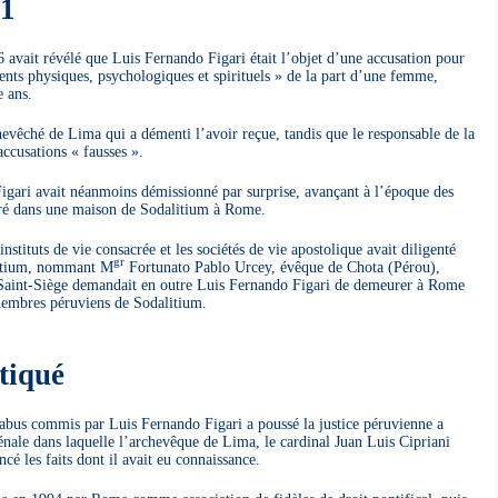
11
 avait révélé que Luis Fernando Figari était l’objet d’une accusation pour
ents physiques, psychologiques et spirituels » de la part d’une femme,
e ans.
chevêché de Lima qui a démenti l’avoir reçue, tandis que le responsable de la
ccusations « fausses ».
igari avait néanmoins démissionné par surprise, avançant à l’époque des
etiré dans une maison de Sodalitium à Rome.
nstituts de vie consacrée et les sociétés de vie apostolique avait diligenté
gr
litium, nommant M
Fortunato Pablo Urcey, évêque de Chota (Pérou),
Saint-Siège demandait en outre Luis Fernando Figari de demeurer à Rome
 membres péruviens de Sodalitium.
tiqué
 abus commis par Luis Fernando Figari a poussé la justice péruvienne a
ale dans laquelle l’archevêque de Lima, le cardinal Juan Luis Cipriani
cé les faits dont il avait eu connaissance.