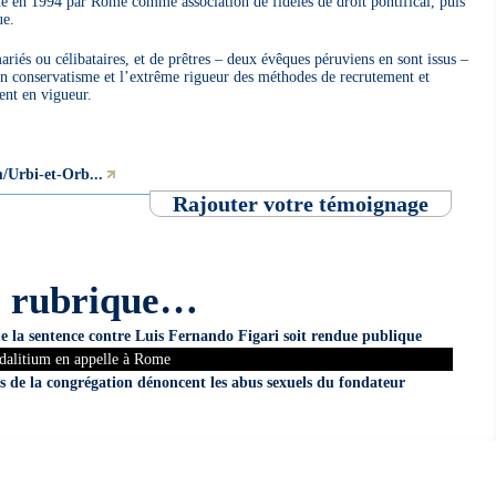
e en 1994 par Rome comme association de fidèles de droit pontifical, puis
ue.
ariés ou célibataires, et de prêtres – deux évêques péruviens en sont issus –
son conservatisme et l’extrême rigueur des méthodes de recrutement et
ient en vigueur.
/Urbi-et-Orb...
Rajouter votre témoignage
e rubrique…
 la sentence contre Luis Fernando Figari soit rendue publique
dalitium en appelle à Rome
 de la congrégation dénoncent les abus sexuels du fondateur