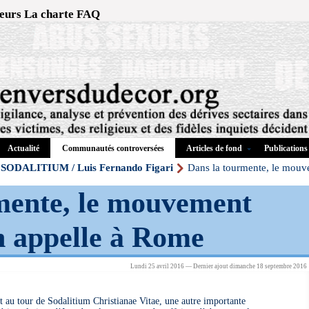
eurs
La charte
FAQ
Actualité
Articles de fond
Publications
Communautés controversées
SODALITIUM / Luis Fernando Figari
Dans la tourmente, le mouv
mente, le mouvement
n appelle à Rome
Lundi 25 avril 2016 — Dernier ajout dimanche 18 septembre 2016
t au tour de Sodalitium Christianae Vitae, une autre importante