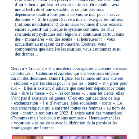
d’un « dieu » qui leur refuserait le droit d’être adulte : avoir
une affectivité et une sexualité, et ne plus être sous
dépendance totale à tous points de vue, se nier pour « sauver
des âmes » ! Si le rapport Sauvé a mis en exergue les milliers
(millions mondialement) de mineurs victimes d’abus sexuels,
encore aujourd’hui puisque le système continue, les abus
spirituels et psychiques sont légions et continuent partout dans
des « monastères » ou des soeurs « si heureuses !! » vous
accueillent au magasin du monastère. Ecoutez, vous
comprendrez que derrière les sourires, vous cautionnez aussi
des drames…
Merci à « France 2 » et à nos deux courageuses anciennes « soeurs
catholiques », Catherine et Aurélie, qui ont vécu sous emprise
durant des décennies. Dans l’Eglise, les femmes ont très vite été
« cloîtrées » par les clercs pour ne pas les « tenter » et « prier pour
eux » . Elles n’existent d’ailleurs que sous leur dépendance totale :
leur « dire la messe » ou « les confesser »… sans les clercs, elles
n’ont pas d’existence religieuse. C’est eux qui décident de leur
« exclaustration » ! si d’aventure, elles souhaitent « sortir ». Le
patriarcat religieux qui a enfermé toutes ces femmes « au nom de
dieu » continue toujours en 2023. Il existe aussi des monastères
d’hommes mais beaucoup moins nombreux. Heureusement les
« vocations » se tarissent avec la libération de la parole et les
témoignages sur Internet.