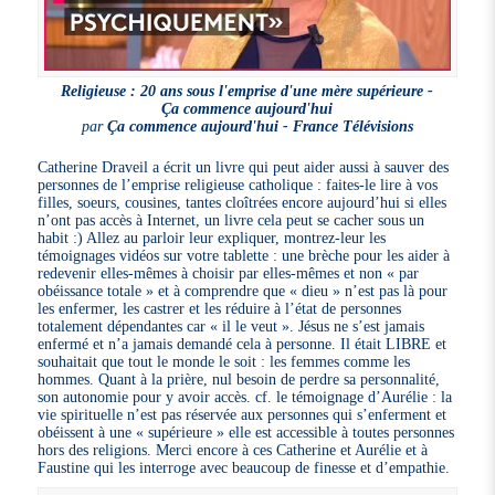
Religieuse : 20 ans sous l'emprise d'une mère supérieure -
Ça commence aujourd'hui
par
Ça commence aujourd'hui - France Télévisions
Catherine Draveil a écrit un livre qui peut aider aussi à sauver des
personnes de l’emprise religieuse catholique : faites-le lire à vos
filles, soeurs, cousines, tantes cloîtrées encore aujourd’hui si elles
n’ont pas accès à Internet, un livre cela peut se cacher sous un
habit :) Allez au parloir leur expliquer, montrez-leur les
témoignages vidéos sur votre tablette : une brèche pour les aider à
redevenir elles-mêmes à choisir par elles-mêmes et non « par
obéissance totale » et à comprendre que « dieu » n’est pas là pour
les enfermer, les castrer et les réduire à l’état de personnes
totalement dépendantes car « il le veut ». Jésus ne s’est jamais
enfermé et n’a jamais demandé cela à personne. Il était LIBRE et
souhaitait que tout le monde le soit : les femmes comme les
hommes. Quant à la prière, nul besoin de perdre sa personnalité,
son autonomie pour y avoir accès. cf. le témoignage d’Aurélie : la
vie spirituelle n’est pas réservée aux personnes qui s’enferment et
obéissent à une « supérieure » elle est accessible à toutes personnes
hors des religions. Merci encore à ces Catherine et Aurélie et à
Faustine qui les interroge avec beaucoup de finesse et d’empathie.