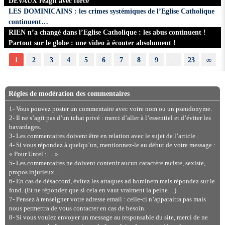
DEVAUX réagit avec force
LES DOMINICAINS : les crimes systémiques de l’Eglise Catholique
continuent…
RIEN n’a changé dans l’Eglise Catholique : les abus continuent !
Partout sur le globe : une video à écouter absolument !
1
2
3
4
5
6
7
8
9
…
23
∞
Règles de modération des commentaires
1- Vous pouvez poster un commentaire avec votre nom ou un pseudonyme.
2- Il ne s’agit pas d’un tchat privé : merci d’aller à l’essentiel et d’éviter les
bavardages.
3- Les commentaires doivent être en relation avec le sujet de l’article.
4- Si vous répondez à quelqu’un, mentionnez-le au début de votre message :
« Pour Untel :… »
5- Les commentaires ne doivent contenir aucun caractère raciste, sexiste,
propos injurieux…
6- En cas de désaccord, évitez les attaques ad hominem mais répondez sur le
fond. (Et ne répondez que si cela en vaut vraiment la peine…)
7- Pensez à renseigner votre adresse email : celle-ci n’apparaitra pas mais
nous permettra de vous contacter en cas de besoin.
8- Si vous voulez envoyer un message au responsable du site, merci de ne