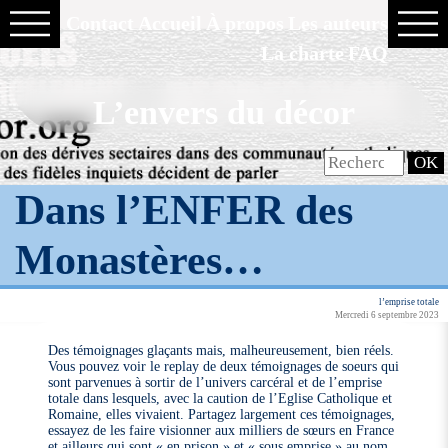
Contact
Accueil
À propos
Les auteurs
La charte
FAQ
L’envers du décor
Dans l’ENFER des
Monastères…
l’emprise totale
Mercredi 6 septembre 2023
Des témoignages glaçants mais, malheureusement, bien réels.
Vous pouvez voir le replay de deux témoignages de soeurs qui
sont parvenues à sortir de l’univers carcéral et de l’emprise
totale dans lesquels, avec la caution de l’Eglise Catholique et
Romaine, elles vivaient. Partagez largement ces témoignages,
essayez de les faire visionner aux milliers de sœurs en France
et ailleurs qui sont « en prison » et « sous emprise » au nom