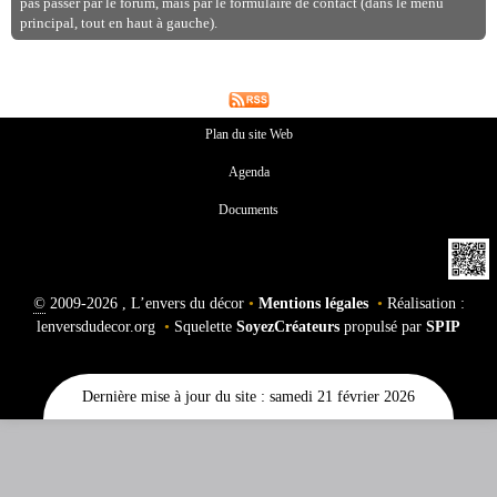
pas passer par le forum, mais par le formulaire de contact (dans le menu
principal, tout en haut à gauche).
Plan du site Web
Agenda
Documents
©
2009-2026 , L’envers du décor
•
Mentions légales
•
Réalisation :
lenversdudecor.org
•
Squelette
SoyezCréateurs
propulsé par
SPIP
Dernière mise à jour du site : samedi 21 février 2026