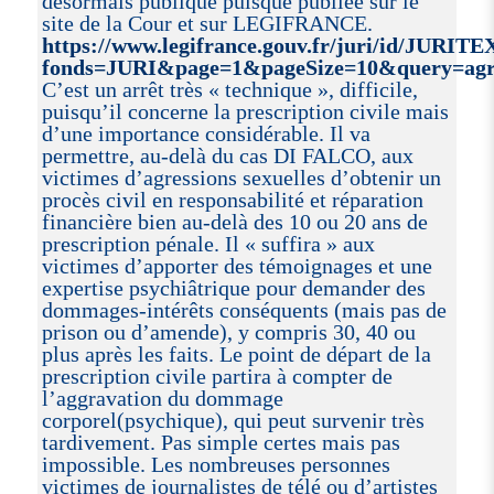
désormais publique puisque publiée sur le
site de la Cour et sur LEGIFRANCE.
https://www.legifrance.gouv.fr/juri/id/JURIT
fonds=JURI&page=1&pageSize=10&query=agre
C’est un arrêt très « technique », difficile,
puisqu’il concerne la prescription civile mais
d’une importance considérable. Il va
permettre, au-delà du cas DI FALCO, aux
victimes d’agressions sexuelles d’obtenir un
procès civil en responsabilité et réparation
financière bien au-delà des 10 ou 20 ans de
prescription pénale. Il « suffira » aux
victimes d’apporter des témoignages et une
expertise psychiâtrique pour demander des
dommages-intérêts conséquents (mais pas de
prison ou d’amende), y compris 30, 40 ou
plus après les faits. Le point de départ de la
prescription civile partira à compter de
l’aggravation du dommage
corporel(psychique), qui peut survenir très
tardivement. Pas simple certes mais pas
impossible. Les nombreuses personnes
victimes de journalistes de télé ou d’artistes