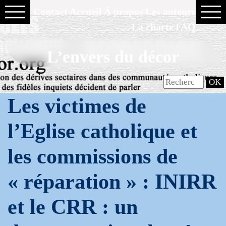
Contact
Accueil
À propos
Les auteurs
La charte
FAQ
L’envers du décor
Les victimes de
l’Eglise catholique et
les commissions de
« réparation » : INIRR
et le CRR : un