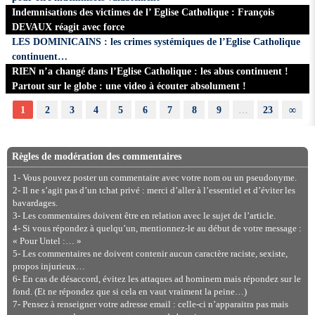
Indemnisations des victimes de l’ Eglise Catholique : François
DEVAUX réagit avec force
LES DOMINICAINS : les crimes systémiques de l’Eglise Catholique
continuent…
RIEN n’a changé dans l’Eglise Catholique : les abus continuent !
Partout sur le globe : une video à écouter absolument !
1
2
3
4
5
6
7
8
9
…
23
∞
Règles de modération des commentaires
1- Vous pouvez poster un commentaire avec votre nom ou un pseudonyme.
2- Il ne s’agit pas d’un tchat privé : merci d’aller à l’essentiel et d’éviter les
bavardages.
3- Les commentaires doivent être en relation avec le sujet de l’article.
4- Si vous répondez à quelqu’un, mentionnez-le au début de votre message :
« Pour Untel :… »
5- Les commentaires ne doivent contenir aucun caractère raciste, sexiste,
propos injurieux…
6- En cas de désaccord, évitez les attaques ad hominem mais répondez sur le
fond. (Et ne répondez que si cela en vaut vraiment la peine…)
7- Pensez à renseigner votre adresse email : celle-ci n’apparaitra pas mais