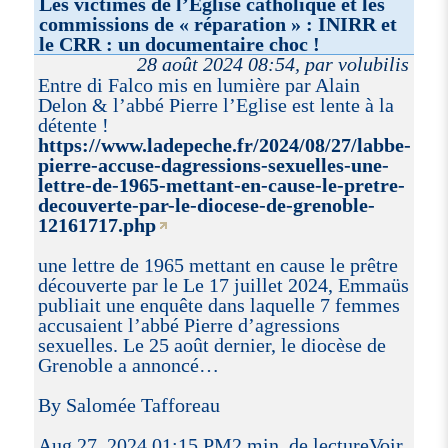
Les victimes de l’Eglise catholique et les
commissions de « réparation » : INIRR et
le CRR : un documentaire choc !
28 août 2024 08:54, par volubilis
Entre di Falco mis en lumière par Alain
Delon & l’abbé Pierre l’Eglise est lente à la
détente !
https://www.ladepeche.fr/2024/08/27/labbe-
pierre-accuse-dagressions-sexuelles-une-
lettre-de-1965-mettant-en-cause-le-pretre-
decouverte-par-le-diocese-de-grenoble-
12161717.php
une lettre de 1965 mettant en cause le prêtre
découverte par le Le 17 juillet 2024, Emmaüs
publiait une enquête dans laquelle 7 femmes
accusaient l’abbé Pierre d’agressions
sexuelles. Le 25 août dernier, le diocèse de
Grenoble a annoncé…
By Salomée Tafforeau
Aug 27, 2024 01:15 PM2 min. de lectureVoir