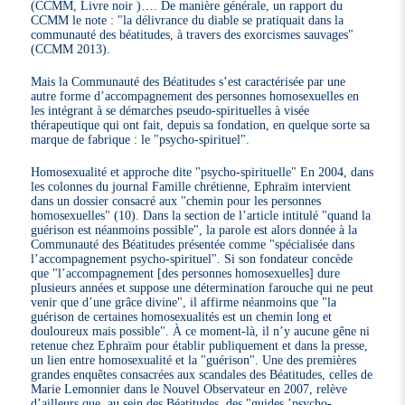
(CCMM, Livre noir )…. De manière générale, un rapport du
CCMM le note : "la délivrance du diable se pratiquait dans la
communauté des béatitudes, à travers des exorcismes sauvages"
(CCMM 2013).
Mais la Communauté des Béatitudes s’est caractérisée par une
autre forme d’accompagnement des personnes homosexuelles en
les intégrant à se démarches pseudo-spirituelles à visée
thérapeutique qui ont fait, depuis sa fondation, en quelque sorte sa
marque de fabrique : le "psycho-spirituel".
Homosexualité et approche dite "psycho-spirituelle" En 2004, dans
les colonnes du journal Famille chrétienne, Ephraïm intervient
dans un dossier consacré aux "chemin pour les personnes
homosexuelles" (10). Dans la section de l’article intitulé "quand la
guérison est néanmoins possible", la parole est alors donnée à la
Communauté des Béatitudes présentée comme "spécialisée dans
l’accompagnement psycho-spirituel". Si son fondateur concède
que "l’accompagnement [des personnes homosexuelles] dure
plusieurs années et suppose une détermination farouche qui ne peut
venir que d’une grâce divine", il affirme néanmoins que "la
guérison de certaines homosexualités est un chemin long et
douloureux mais possible". À ce moment-là, il n’y aucune gêne ni
retenue chez Ephraïm pour établir publiquement et dans la presse,
un lien entre homosexualité et la "guérison". Une des premières
grandes enquêtes consacrées aux scandales des Béatitudes, celles de
Marie Lemonnier dans le Nouvel Observateur en 2007, relève
d’ailleurs que, au sein des Béatitudes, des "guides ’psycho-