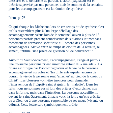
blessures et la démarche de pardon. L’accompagnateur est en
théorie supervisé par une personne, mais le sommet de la semaine,
pour les accompagnateurs est la réunion de synthèse.
Idem, p. 76.
Ce qui choque les Michelena lors de ces temps dit de synthèse c’est
qu’ils ressemblent plus à "un large déballage des
accompagnements vécus lors de la semaine" ouvert à plus de 15
personnes parfois prenant connaissance de situations intimes sans
forcément de formation spécifique ni l’accord des personnes
accompagnées. Arrive enfin le temps de clôture de la retraite, le
samedi, intitulé "une prière de guérison ou de délivrance" :
Autour du Saint-Sacrement, l’accompagnateur, l’ange et parfois
une troisième personne prient ensemble autour du « malade ». La
prière est dirigée par l’accompagnateur et la vie de la personne
accompagnée est survolée et ‘les différents esprits, accusés de
pourrir la vie de la personne sont ‘attachés’ au pied de la croix du
Christ’. Les blessures vont être énoncées pour demander
l’intervention de l’Esprit-Saint et guérir la ‘maladie’. Dans les
faits, nous ne sommes pas si loin des prières d’exorcisme, non
dans la forme, mais dans l’intention. La personne accueillie lit
devant le Saint-Sacrement, à haute voix, la lettre qu’elle a écrite
ou à Dieu, ou à une personne responsable de ses maux (vivante ou
défunt). Cette lettre sera symboliquement brûlée.