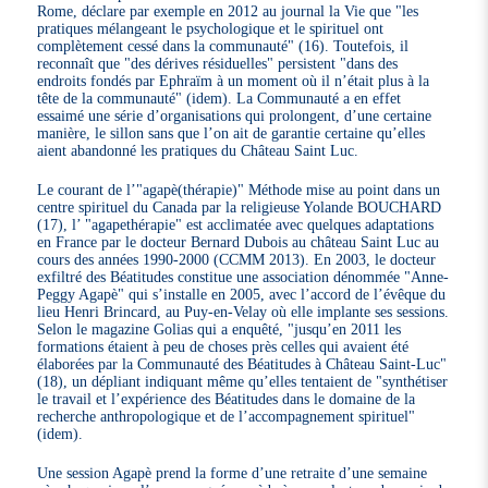
Rome, déclare par exemple en 2012 au journal la Vie que "les
pratiques mélangeant le psychologique et le spirituel ont
complètement cessé dans la communauté" (16). Toutefois, il
reconnaît que "des dérives résiduelles" persistent "dans des
endroits fondés par Ephraïm à un moment où il n’était plus à la
tête de la communauté" (idem). La Communauté a en effet
essaimé une série d’organisations qui prolongent, d’une certaine
manière, le sillon sans que l’on ait de garantie certaine qu’elles
aient abandonné les pratiques du Château Saint Luc.
Le courant de l’"agapè(thérapie)" Méthode mise au point dans un
centre spirituel du Canada par la religieuse Yolande BOUCHARD
(17), l’ "agapethérapie" est acclimatée avec quelques adaptations
en France par le docteur Bernard Dubois au château Saint Luc au
cours des années 1990-2000 (CCMM 2013). En 2003, le docteur
exfiltré des Béatitudes constitue une association dénommée "Anne-
Peggy Agapè" qui s’installe en 2005, avec l’accord de l’évêque du
lieu Henri Brincard, au Puy-en-Velay où elle implante ses sessions.
Selon le magazine Golias qui a enquêté, "jusqu’en 2011 les
formations étaient à peu de choses près celles qui avaient été
élaborées par la Communauté des Béatitudes à Château Saint-Luc"
(18), un dépliant indiquant même qu’elles tentaient de "synthétiser
le travail et l’expérience des Béatitudes dans le domaine de la
recherche anthropologique et de l’accompagnement spirituel"
(idem).
Une session Agapè prend la forme d’une retraite d’une semaine