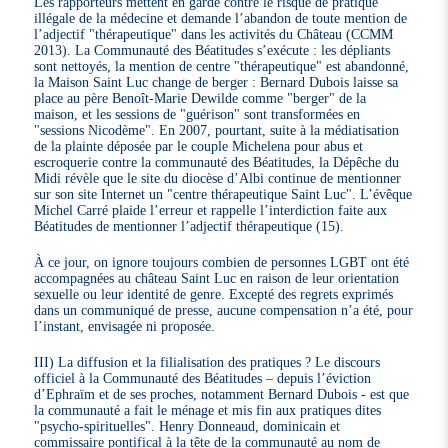
Les rapporteurs mettent en garde contre le risque de pratique
illégale de la médecine et demande l’abandon de toute mention de
l’adjectif "thérapeutique" dans les activités du Château (CCMM
2013). La Communauté des Béatitudes s’exécute : les dépliants
sont nettoyés, la mention de centre "thérapeutique" est abandonné,
la Maison Saint Luc change de berger : Bernard Dubois laisse sa
place au père Benoît-Marie Dewilde comme "berger" de la
maison, et les sessions de "guérison" sont transformées en
"sessions Nicodème". En 2007, pourtant, suite à la médiatisation
de la plainte déposée par le couple Michelena pour abus et
escroquerie contre la communauté des Béatitudes, la Dépêche du
Midi révèle que le site du diocèse d’Albi continue de mentionner
sur son site Internet un "centre thérapeutique Saint Luc". L’évêque
Michel Carré plaide l’erreur et rappelle l’interdiction faite aux
Béatitudes de mentionner l’adjectif thérapeutique (15).
À ce jour, on ignore toujours combien de personnes LGBT ont été
accompagnées au château Saint Luc en raison de leur orientation
sexuelle ou leur identité de genre. Excepté des regrets exprimés
dans un communiqué de presse, aucune compensation n’a été, pour
l’instant, envisagée ni proposée.
III) La diffusion et la filialisation des pratiques ? Le discours
officiel à la Communauté des Béatitudes – depuis l’éviction
d’Ephraïm et de ses proches, notamment Bernard Dubois - est que
la communauté a fait le ménage et mis fin aux pratiques dites
"psycho-spirituelles". Henry Donneaud, dominicain et
commissaire pontifical à la tête de la communauté au nom de