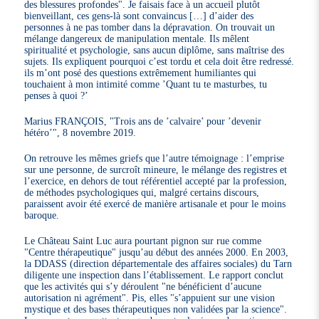
des blessures profondes". Je faisais face à un accueil plutôt
bienveillant, ces gens-là sont convaincus […] d’aider des
personnes à ne pas tomber dans la dépravation. On trouvait un
mélange dangereux de manipulation mentale. Ils mêlent
spiritualité et psychologie, sans aucun diplôme, sans maîtrise des
sujets. Ils expliquent pourquoi c’est tordu et cela doit être redressé.
ils m’ont posé des questions extrêmement humiliantes qui
touchaient à mon intimité comme ’Quant tu te masturbes, tu
penses à quoi ?’
Marius FRANÇOIS, "Trois ans de ’calvaire’ pour ’devenir
hétéro’", 8 novembre 2019.
On retrouve les mêmes griefs que l’autre témoignage : l’emprise
sur une personne, de surcroît mineure, le mélange des registres et
l’exercice, en dehors de tout référentiel accepté par la profession,
de méthodes psychologiques qui, malgré certains discours,
paraissent avoir été exercé de manière artisanale et pour le moins
baroque.
Le Château Saint Luc aura pourtant pignon sur rue comme
"Centre thérapeutique" jusqu’au début des années 2000. En 2003,
la DDASS (direction départementale des affaires sociales) du Tarn
diligente une inspection dans l’établissement. Le rapport conclut
que les activités qui s’y déroulent "ne bénéficient d’aucune
autorisation ni agrément". Pis, elles "s’appuient sur une vision
mystique et des bases thérapeutiques non validées par la science".