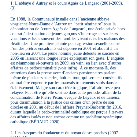
1. L’abbaye d’Autrey et le cours Agnès de Langeac (2001-2009).
(3)
En 1988, la Communauté installe dans l’ancienne abbaye
vosgienne Notre-Dame d’Autrey un "petit séminaire" sous la
dénomination de "cours Agnès de Langeac", une école privée hors
contrat à destination de jeunes garçons s’interrogeant sur leurs
vocations et issus souvent des familles vivant dans les maisons des
Béatitudes. Une première plainte pour agression sexuelle contre
l’un des prêtres encadrants est déposée en 2001 et aboutit à un
non-lieu en 2004. Le jeune homme jeune débouté se suicide en
2005 en laissant une longue lettre expliquant son geste. L’enquête
est néanmoins ré-ouverte en 2009, en vain, en lien avec d’autres
affaires de pédocriminalité (voir infra). À ce moment-là, des
entretiens dans la presse avec d’anciens pensionnaires parlent
même de plusieurs suicides, huit en tout, qui seraient consécutifs
au mal-être engendré par les mauvais traitements subis dans cet
établissement. Malgré son caractère tragique, l’affaire reste peu
relayée. Peut-être qu’elle se situe dans cette période, allant de la
condamnation de Pierre Pican, évêque de Bayeux et de Lisieux,
pour dissimulation à la justice des crimes d’un prêtre de son
diocèse en 2001 au début de l’affaire Preynat-Barbarin fin 2016,
durant laquelle la pédo-criminalité catholique est perçue à travers
des affaires isolés et non encore comme un problème systémique
catholique (BÉRAUD 2020).
2. Les frasques du fondateur et du noyau de ses proches (2007-