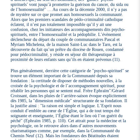
spirituels’ vont jusqu’à promettre la guérison du cancer, du sida ou
de l’homosexualité" … Au cours de la décennie 2000, il n’y a pas
de mystère sur ce que promet aux homosexuels la communauté.
Alors que les premiers scandales de pédo-criminalité catholique
éclatent, il n’est pas totalement impossible qu’il y ait une
confusion, chez les initiateurs des accompagnements dits psycho-
spirituels, entre l’homosexualité et la pédophilie. L’évènement
déclencheur du départ du couple de communautaires Pascal et
Myriam Michelena, de la maison Saint-Luc dans le Tarn, est la
découverte du fait qu’un prêtre du diocèse de Rouen, condamné
pour pédocriminalité, y réside en séjour dit thérapeutique à
proximité de leurs enfants sans qu’ils en étaient prévenus (11).
Plus généralement, derrière cette catégorie de "psycho-spirituel" se
trouve un élément important de la Communauté depuis sa
fondation : la certitude de disposer de méthodes nouvelles, à la
croisée de la psychologie et de l’accompagnement spirituel, pour
rétablir les personnes qui se sentent mal. Frère Ephraïm"/Gérard
Croissant, dans les pluies de l’arrière-saison évoque explicitement
dès 1985, la "dimension médicale" structurante de sa fondation. Il
la justifie ainsi : "la raison est simple et logique. L’Esprit nous
conduit d’emblée au cœur de l’Église, qui a de tout temps été
soignante et enseignante, l’Église étant le lieu où l’on guérit du
péché" (Ephraïm 1985, p. 110). Cet attrait pour la médecine et la
psychologie, on le retrouve alors dans d’autres mouvements
charismatiques comme, par exemple, dans la Communauté du
Chemin Neuf (12). Mais les fondateurs des Béatitudes étaient