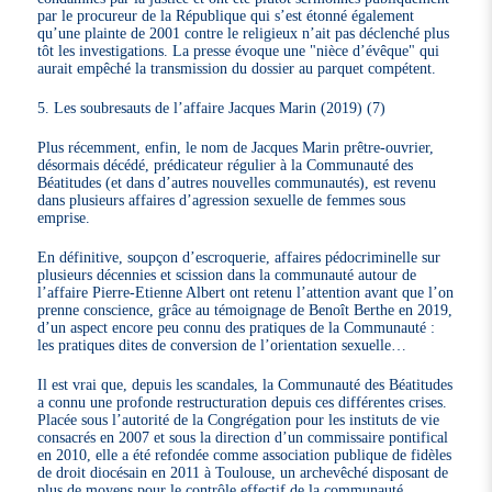
par le procureur de la République qui s’est étonné également
qu’une plainte de 2001 contre le religieux n’ait pas déclenché plus
tôt les investigations. La presse évoque une "nièce d’évêque" qui
aurait empêché la transmission du dossier au parquet compétent.
5. Les soubresauts de l’affaire Jacques Marin (2019) (7)
Plus récemment, enfin, le nom de Jacques Marin prêtre-ouvrier,
désormais décédé, prédicateur régulier à la Communauté des
Béatitudes (et dans d’autres nouvelles communautés), est revenu
dans plusieurs affaires d’agression sexuelle de femmes sous
emprise.
En définitive, soupçon d’escroquerie, affaires pédocriminelle sur
plusieurs décennies et scission dans la communauté autour de
l’affaire Pierre-Etienne Albert ont retenu l’attention avant que l’on
prenne conscience, grâce au témoignage de Benoît Berthe en 2019,
d’un aspect encore peu connu des pratiques de la Communauté :
les pratiques dites de conversion de l’orientation sexuelle…
Il est vrai que, depuis les scandales, la Communauté des Béatitudes
a connu une profonde restructuration depuis ces différentes crises.
Placée sous l’autorité de la Congrégation pour les instituts de vie
consacrés en 2007 et sous la direction d’un commissaire pontifical
en 2010, elle a été refondée comme association publique de fidèles
de droit diocésain en 2011 à Toulouse, un archevêché disposant de
plus de moyens pour le contrôle effectif de la communauté.