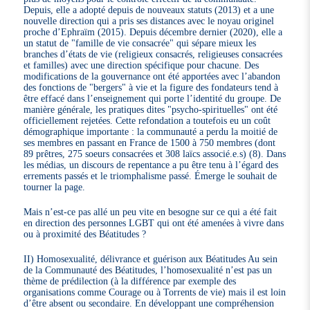
Depuis, elle a adopté depuis de nouveaux statuts (2013) et a une
nouvelle direction qui a pris ses distances avec le noyau originel
proche d’Ephraïm (2015). Depuis décembre dernier (2020), elle a
un statut de "famille de vie consacrée" qui sépare mieux les
branches d’états de vie (religieux consacrés, religieuses consacrées
et familles) avec une direction spécifique pour chacune. Des
modifications de la gouvernance ont été apportées avec l’abandon
des fonctions de "bergers" à vie et la figure des fondateurs tend à
être effacé dans l’enseignement qui porte l’identité du groupe. De
manière générale, les pratiques dites "psycho-spirituelles" ont été
officiellement rejetées. Cette refondation a toutefois eu un coût
démographique importante : la communauté a perdu la moitié de
ses membres en passant en France de 1500 à 750 membres (dont
89 prêtres, 275 soeurs consacrées et 308 laïcs associé.e.s) (8). Dans
les médias, un discours de repentance a pu être tenu à l’égard des
errements passés et le triomphalisme passé. Émerge le souhait de
tourner la page.
Mais n’est-ce pas allé un peu vite en besogne sur ce qui a été fait
en direction des personnes LGBT qui ont été amenées à vivre dans
ou à proximité des Béatitudes ?
II) Homosexualité, délivrance et guérison aux Béatitudes Au sein
de la Communauté des Béatitudes, l’homosexualité n’est pas un
thème de prédilection (à la différence par exemple des
organisations comme Courage ou à Torrents de vie) mais il est loin
d’être absent ou secondaire. En développant une compréhension