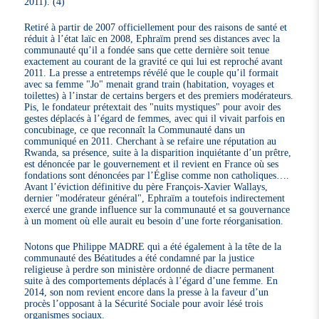
2011). (4)
Retiré à partir de 2007 officiellement pour des raisons de santé et
réduit à l’état laïc en 2008, Ephraïm prend ses distances avec la
communauté qu’il a fondée sans que cette dernière soit tenue
exactement au courant de la gravité ce qui lui est reproché avant
2011. La presse a entretemps révélé que le couple qu’il formait
avec sa femme "Jo" menait grand train (habitation, voyages et
toilettes) à l’instar de certains bergers et des premiers modérateurs.
Pis, le fondateur prétextait des "nuits mystiques" pour avoir des
gestes déplacés à l’égard de femmes, avec qui il vivait parfois en
concubinage, ce que reconnaît la Communauté dans un
communiqué en 2011. Cherchant à se refaire une réputation au
Rwanda, sa présence, suite à la disparition inquiétante d’un prêtre,
est dénoncée par le gouvernement et il revient en France où ses
fondations sont dénoncées par l’Église comme non catholiques….
Avant l’éviction définitive du père François-Xavier Wallays,
dernier "modérateur général", Ephraïm a toutefois indirectement
exercé une grande influence sur la communauté et sa gouvernance
à un moment où elle aurait eu besoin d’une forte réorganisation.
Notons que Philippe MADRE qui a été également à la tête de la
communauté des Béatitudes a été condamné par la justice
religieuse à perdre son ministère ordonné de diacre permanent
suite à des comportements déplacés à l’égard d’une femme. En
2014, son nom revient encore dans la presse à la faveur d’un
procès l’opposant à la Sécurité Sociale pour avoir lésé trois
organismes sociaux.