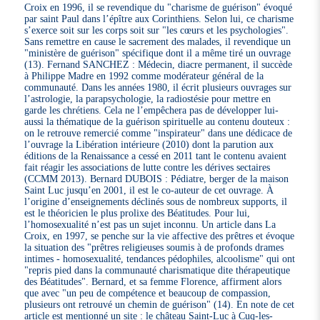
Croix en 1996, il se revendique du "charisme de guérison" évoqué
par saint Paul dans l’épître aux Corinthiens. Selon lui, ce charisme
s’exerce soit sur les corps soit sur "les cœurs et les psychologies".
Sans remettre en cause le sacrement des malades, il revendique un
"ministère de guérison" spécifique dont il a même tiré un ouvrage
(13). Fernand SANCHEZ : Médecin, diacre permanent, il succède
à Philippe Madre en 1992 comme modérateur général de la
communauté. Dans les années 1980, il écrit plusieurs ouvrages sur
l’astrologie, la parapsychologie, la radiostésie pour mettre en
garde les chrétiens. Cela ne l’empêchera pas de développer lui-
aussi la thématique de la guérison spirituelle au contenu douteux :
on le retrouve remercié comme "inspirateur" dans une dédicace de
l’ouvrage la Libération intérieure (2010) dont la parution aux
éditions de la Renaissance a cessé en 2011 tant le contenu avaient
fait réagir les associations de lutte contre les dérives sectaires
(CCMM 2013). Bernard DUBOIS : Pédiatre, berger de la maison
Saint Luc jusqu’en 2001, il est le co-auteur de cet ouvrage. À
l’origine d’enseignements déclinés sous de nombreux supports, il
est le théoricien le plus prolixe des Béatitudes. Pour lui,
l’homosexualité n’est pas un sujet inconnu. Un article dans La
Croix, en 1997, se penche sur la vie affective des prêtres et évoque
la situation des "prêtres religieuses soumis à de profonds drames
intimes - homosexualité, tendances pédophiles, alcoolisme" qui ont
"repris pied dans la communauté charismatique dite thérapeutique
des Béatitudes". Bernard, et sa femme Florence, affirment alors
que avec "un peu de compétence et beaucoup de compassion,
plusieurs ont retrouvé un chemin de guérison" (14). En note de cet
article est mentionné un site : le château Saint-Luc à Cuq-les-