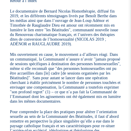
Retour à l’index
Le documentaire de Bernard Nicolas Homothérapie, diffusé fin
2019, et les différents témoignages livrés par Benoît Berthe dans
les médias ainsi que dans l’ouvrage de Jean-Loup Adénor et
Timothée de Rauglaudre Dieu est amour ont récemment mis en
lumière le lien entre "les Béatitudes", communauté nouvelle issue
du Renouveau charismatique français, et l’univers des thérapies
dites de conversion de l’homosexualité (NICOLAS 2019 ;
ADÉNOR et RAUGLAUDRE 2019).
Mis ouvertement en cause, le mouvement a d’ailleurs réagi. Dans
un communiqué, la Communauté n’assure n’avoir "jamais proposé
de sessions spécifiques à destination des personnes homosexuelles",
même si elle reconnaît que "des personnes homosexuelles ont pu
être accueillies dans [le] cadre [de sessions organisées par les
Béatitudes]". Sans pour autant se lancer dans une opération
cherchant à établir précisément le nombre de personnes touchées et
envisager une compensation, la Communauté a toutefois exprimer
"son profond regret" (1) – ce que n’a pas fait la Communauté de
l’Emmanuel dont les agissements ont été également mis en lumière
dans les mêmes documentaires.
Pour comprendre la place des pratiques pour altérer l’orientation
sexuelle au sein de la Communauté des Béatitudes, il faut d’abord
remettre en perspective la place singulière qu’elle a eue dans le
paysage catholique français et ses caractéristiques pour re-situer
l’arrière-plan ecclésial, idéologique et théologique des