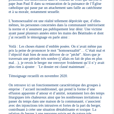
pape Jean Paul II dans sa restauration de la puissance de l’Église
catholique qui passe par un attachement sans faille au catéchisme
et à sa morale, notamment sexuelle.
L’homosexualité est une réalité tellement dépréciée que, d’elles-
mêmes, les personnes concernées dans la communauté intériorisent
la norme et n’assument pas publiquement leur désir. Une victime
ayant passé plusieurs années entre les mains des Béatitudes et dont
j’ai recueilli le témoignage en parle ainsi :
Voilà : Les choses étaient d’emblée posées. On n’avait même pas
pris la peine de prononcer le mot "homosexualité"… C’était mal et
l’objectif était bien de nous délivrer de ce "péché". Alors que je
traversais une période très sombre (j’allais en fait de plus en plus
mal…), je revois le berger me renvoyer froidement qu’il n’y avait
plus rien à ajouter : ’Le dossier est classé maintenant’…
Témoignage recueilli en novembre 2020.
On retrouve ici un fonctionnement caractéristique des groupes à
emprise : l’accueil inconditionnel, qui prend la forme d’une
effusion apparente d’amour et d’amitié, notamment lors des temps
liturgiques très chaleureux ainsi que les nombreuses invitations à
passer du temps dans une maison de la communauté, s’associent
avec des injonctions très intrusives et fortes de la part du berger,
contribuant à créer une situation déstabilisante et toxique. La
relation du berger à une personne suivie est de nature très