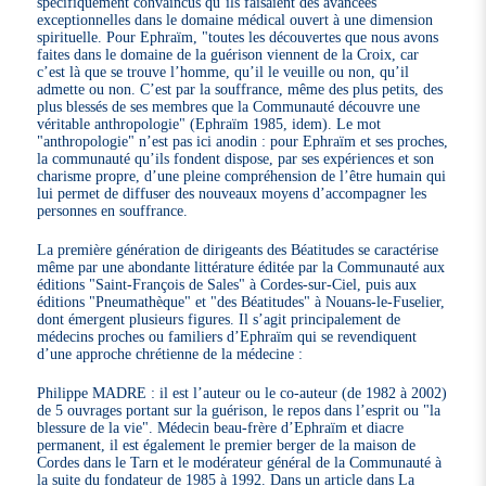
spécifiquement convaincus qu’ils faisaient des avancées
exceptionnelles dans le domaine médical ouvert à une dimension
spirituelle. Pour Ephraïm, "toutes les découvertes que nous avons
faites dans le domaine de la guérison viennent de la Croix, car
c’est là que se trouve l’homme, qu’il le veuille ou non, qu’il
admette ou non. C’est par la souffrance, même des plus petits, des
plus blessés de ses membres que la Communauté découvre une
véritable anthropologie" (Ephraïm 1985, idem). Le mot
"anthropologie" n’est pas ici anodin : pour Ephraïm et ses proches,
la communauté qu’ils fondent dispose, par ses expériences et son
charisme propre, d’une pleine compréhension de l’être humain qui
lui permet de diffuser des nouveaux moyens d’accompagner les
personnes en souffrance.
La première génération de dirigeants des Béatitudes se caractérise
même par une abondante littérature éditée par la Communauté aux
éditions "Saint-François de Sales" à Cordes-sur-Ciel, puis aux
éditions "Pneumathèque" et "des Béatitudes" à Nouans-le-Fuselier,
dont émergent plusieurs figures. Il s’agit principalement de
médecins proches ou familiers d’Ephraïm qui se revendiquent
d’une approche chrétienne de la médecine :
Philippe MADRE : il est l’auteur ou le co-auteur (de 1982 à 2002)
de 5 ouvrages portant sur la guérison, le repos dans l’esprit ou "la
blessure de la vie". Médecin beau-frère d’Ephraïm et diacre
permanent, il est également le premier berger de la maison de
Cordes dans le Tarn et le modérateur général de la Communauté à
la suite du fondateur de 1985 à 1992. Dans un article dans La