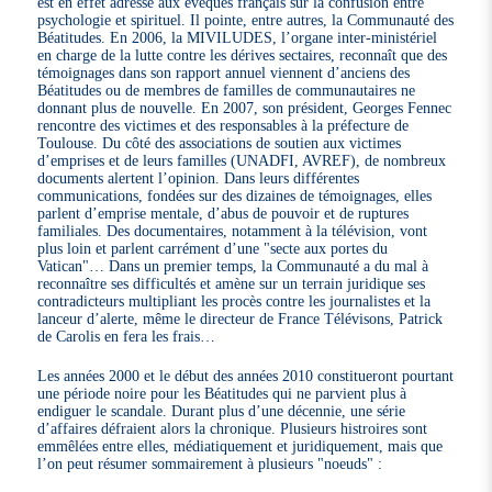
est en effet adressé aux évêques français sur la confusion entre
psychologie et spirituel. Il pointe, entre autres, la Communauté des
Béatitudes. En 2006, la MIVILUDES, l’organe inter-ministériel
en charge de la lutte contre les dérives sectaires, reconnaît que des
témoignages dans son rapport annuel viennent d’anciens des
Béatitudes ou de membres de familles de communautaires ne
donnant plus de nouvelle. En 2007, son président, Georges Fennec
rencontre des victimes et des responsables à la préfecture de
Toulouse. Du côté des associations de soutien aux victimes
d’emprises et de leurs familles (UNADFI, AVREF), de nombreux
documents alertent l’opinion. Dans leurs différentes
communications, fondées sur des dizaines de témoignages, elles
parlent d’emprise mentale, d’abus de pouvoir et de ruptures
familiales. Des documentaires, notamment à la télévision, vont
plus loin et parlent carrément d’une "secte aux portes du
Vatican"… Dans un premier temps, la Communauté a du mal à
reconnaître ses difficultés et amène sur un terrain juridique ses
contradicteurs multipliant les procès contre les journalistes et la
lanceur d’alerte, même le directeur de France Télévisons, Patrick
de Carolis en fera les frais…
Les années 2000 et le début des années 2010 constitueront pourtant
une période noire pour les Béatitudes qui ne parvient plus à
endiguer le scandale. Durant plus d’une décennie, une série
d’affaires défraient alors la chronique. Plusieurs histroires sont
emmêlées entre elles, médiatiquement et juridiquement, mais que
l’on peut résumer sommairement à plusieurs "noeuds" :