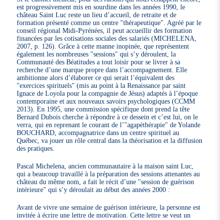
est progressivement mis en sourdine dans les années 1990, le
château Saint Luc reste un lieu d’accueil, de retraite et de
formation présenté comme un centre "thérapeutique". Agréé par le
conseil régional Midi-Pyrénées, il peut accueillir des formation
financées par les cotisations sociales des salariés (MICHELENA,
2007, p. 126). Grâce à cette manne inopinée, que représentent
également les nombreuses "sessions" qui s’y déroulent, la
Communauté des Béatitudes a tout loisir pour se livrer à sa
recherche d’une marque propre dans l’accompagnement. Elle
ambitionne alors d’élaborer ce qui serait l’équivalent des
"exercices spirituels" (mis au point à la Renaissance par saint
Ignace de Loyola pour la compagnie de Jésus) adaptés à l’époque
contemporaine et aux nouveaux savoirs psychologiques (CCMM
2013). En 1995, une commission spécifique dont prend la tête
Bernard Dubois cherche à répondre à ce dessein et c’est lui, on le
verra, qui en reprenant le courant de l’"agapèthérapie" de Yolande
BOUCHARD, accompagnatrice dans un centre spirituel au
Québec, va jouer un rôle central dans la théorisation et la diffusion
des pratiques.
Pascal Michelena, ancien communautaire à la maison saint Luc,
qui a beaucoup travaillé à la préparation des sessions attenantes au
château du même nom, a fait le récit d’une "session de guérison
intérieure" qui s’y déroulait au début des années 2000 :
Avant de vivre une semaine de guérison intérieure, la personne est
invitée à écrire une lettre de motivation. Cette lettre se veut un