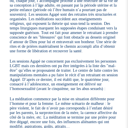
où, chaque jour, l’accompagné procède à une relecture de sa vie de
sa conception à l’âge adulte, en passant par la période utérine et la
petite enfance (période où l’être humain n’a pourtant pas de
souvenirs). Les sessions Agapè sont des retraites très structurées et
organisées. Les méditations succèdent aux enseignements
religieux, qui exposent la théorie qui sous-tend la session. Des
temps liturgiques marquent les supposées étapes conduisant vers la
supposée guérison. Tout est fait pour amener le retraitant à prendre
conscience de ses "blessures" qui font obstacle au dessein originel
d’amour de Dieu pour lui et entraverait son bonheur. Une série de
rites et de prières matérialisent le chemin accompli afin d’obtenir
une forme de libération et recouvrer la santé.
Les sessions Agapè ne concernent pas exclusivement les personnes
LGBT mais ces dernières ont pu être intégrées à la liste des "mal-
être" qu’elles se proposaient de traiter. Le centre de lutte contre les
manipulations mentales a pu faire le récit d’un retraitant en session
Agapè. D’après ce dernier, il est établi que, le quatrième jour,
consacré à l’adolescence, un enseignement est délivré sur
l’homosexualité (avant le cinquième, sur les abus sexuels) :
La méditation commence par la mise en situation différente pour
l’homme et pour la femme. Le même scénario de malheur : le
père violent, le fait de n’avoir pas correspondu à l’enfant désiré
par les parents, la surprotection de la mère, la carence affective du
côté de la mère, etc. La méditation se termine par une prière pour
être dégagé, encore une fois, des influences aliénantes qui ont
modifié, aspirations, goûts, attraits…