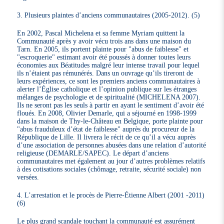
3. Plusieurs plaintes d’anciens communautaires (2005-2012). (5)
En 2002, Pascal Michelena et sa femme Myriam quittent la
Communauté après y avoir vécu trois ans dans une maison du
Tarn. En 2005, ils portent plainte pour "abus de faiblesse" et
"escroquerie" estimant avoir été poussés à donner toutes leurs
économies aux Béatitudes malgré leur intense travail pour lequel
ils n’étaient pas rémunérés. Dans un ouvrage qu’ils tireront de
leurs expériences, ce sont les premiers anciens communautaires à
alerter l’Église catholique et l’opinion publique sur les étranges
mélanges de psychologie et de spiritualité (MICHELENA 2007).
Ils ne seront pas les seuls à partir en ayant le sentiment d’avoir été
floués. En 2008, Olivier Demarle, qui a séjourné en 1998-1999
dans la maison de Thy-le-Château en Belgique, porte plainte pour
"abus frauduleux d’état de faiblesse" auprès du procureur de la
République de Lille. Il livrera le récit de ce qu’il a vécu auprès
d’une association de personnes abusées dans une relation d’autorité
religieuse (DEMARLE/SAPEC). Le départ d’anciens
communautaires met également au jour d’autres problèmes relatifs
à des cotisations sociales (chômage, retraite, sécurité sociale) non
versées.
4. L’arrestation et le procès de Pierre-Étienne Albert (2001 -2011)
(6)
Le plus grand scandale touchant la communauté est assurément