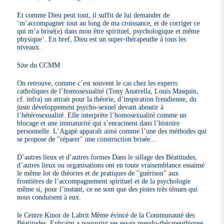
Et comme Dieu peut tout, il suffit de lui demander de
‘m’accompagner tout au long de ma croissance, et de corriger ce
qui m’a brisé(e) dans mon être spirituel, psychologique et même
physique’. En bref, Dieu est un super-thérapeuthe à tous les
niveaux.
Site du CCMM
On retrouve, comme c’est souvent le cas chez les experts
catholiques de l’homosexualité (Tony Anatrella, Louis Masquin,
cf. infra) un attrait pour la théorie, d’inspiration freudienne, du
juste développement psycho-sexuel devant aboutir à
l’hétérosexualité. Elle interprète l’homosexualité comme un
blocage et une immaturité qui s’enracinent dans l’histoire
personnelle. L’Agapè apparaît ainsi comme l’une des méthodes qui
se propose de "réparer" une construction brisée…
D’autres lieux et d’autres formes Dans le sillage des Béatitudes,
d’autres lieux ou organisations ont en toute vraisemblance essaimé
le même lot de théories et de pratiques de "guérison" aux
frontières de l’accompagnement spirituel et de la psychologie
même si, pour l’instant, ce ne sont que des pistes très ténues qui
nous conduisent à eux.
le Centre Kinor de Labrit Même évincé de la Communauté des
Béatitudes, Ephraïm a poursuivi ses essais pseudo-thérapeuthiques