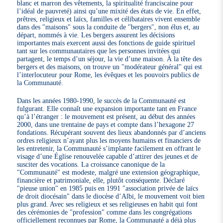
blanc et marron des vêtements, la spiritualité franciscaine pour
l’idéal de pauvreté) ainsi qu’une mixité des états de vie. En effet,
prêtres, religieux et laïcs, familles et célibataires vivent ensemble
dans des "maisons" sous la conduite de "bergers", non élus et, au
départ, nommés à vie. Les bergers assurent les décisions
importantes mais exercent aussi des fonctions de guide spirituel
tant sur les communautaires que les personnes invitées qui
partagent, le temps d’un séjour, la vie d’une maison. À la tête des
bergers et des maisons, on trouve un "modérateur général" qui est
l’interlocuteur pour Rome, les évêques et les pouvoirs publics de
la Communauté.
Dans les années 1980-1990, le succès de la Communauté est
fulgurant. Elle connaît une expansion importante tant en France
qu’à l’étranger : le mouvement est présent, au début des années
2000, dans une trentaine de pays et compte dans l’hexagone 27
fondations. Récupérant souvent des lieux abandonnés par d’anciens
ordres religieux n’ayant plus les moyens humains et financiers de
les entretenir, la Communauté s’implante facilement en offrant le
visage d’une Église renouvelée capable d’attirer des jeunes et de
susciter des vocations. La croissance canonique de la
"Communauté" est modeste, malgré une extension géographique,
financière et patrimoniale, elle, plutôt conséquente. Déclaré
"pieuse union" en 1985 puis en 1991 "association privée de laïcs
de droit diocésain" dans le diocèse d’Albi, le mouvement voit bien
plus grand. Avec ses religieux et ses religieuses en habit qui font
des cérémonies de "profession" comme dans les congrégations
officiellement reconnues par Rome, la Communauté a déjà plus