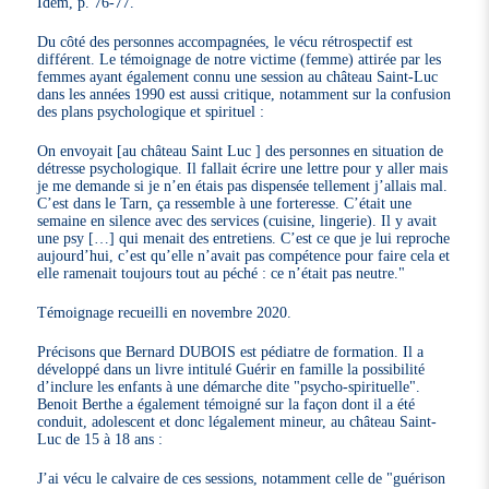
Idem, p. 76-77.
Du côté des personnes accompagnées, le vécu rétrospectif est
différent. Le témoignage de notre victime (femme) attirée par les
femmes ayant également connu une session au château Saint-Luc
dans les années 1990 est aussi critique, notamment sur la confusion
des plans psychologique et spirituel :
On envoyait [au château Saint Luc ] des personnes en situation de
détresse psychologique. Il fallait écrire une lettre pour y aller mais
je me demande si je n’en étais pas dispensée tellement j’allais mal.
C’est dans le Tarn, ça ressemble à une forteresse. C’était une
semaine en silence avec des services (cuisine, lingerie). Il y avait
une psy […] qui menait des entretiens. C’est ce que je lui reproche
aujourd’hui, c’est qu’elle n’avait pas compétence pour faire cela et
elle ramenait toujours tout au péché : ce n’était pas neutre."
Témoignage recueilli en novembre 2020.
Précisons que Bernard DUBOIS est pédiatre de formation. Il a
développé dans un livre intitulé Guérir en famille la possibilité
d’inclure les enfants à une démarche dite "psycho-spirituelle".
Benoit Berthe a également témoigné sur la façon dont il a été
conduit, adolescent et donc légalement mineur, au château Saint-
Luc de 15 à 18 ans :
J’ai vécu le calvaire de ces sessions, notamment celle de "guérison