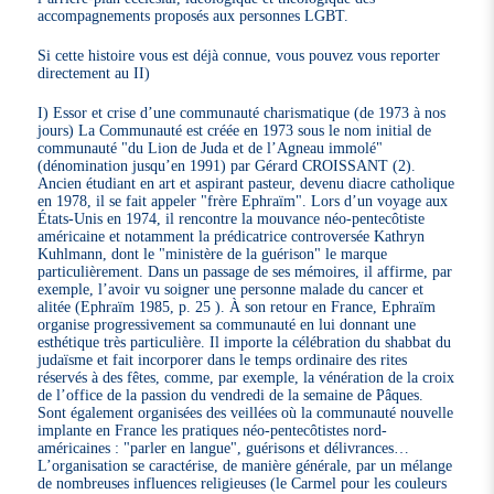
accompagnements proposés aux personnes LGBT.
Si cette histoire vous est déjà connue, vous pouvez vous reporter
directement au II)
I) Essor et crise d’une communauté charismatique (de 1973 à nos
jours) La Communauté est créée en 1973 sous le nom initial de
communauté "du Lion de Juda et de l’Agneau immolé"
(dénomination jusqu’en 1991) par Gérard CROISSANT (2).
Ancien étudiant en art et aspirant pasteur, devenu diacre catholique
en 1978, il se fait appeler "frère Ephraïm". Lors d’un voyage aux
États-Unis en 1974, il rencontre la mouvance néo-pentecôtiste
américaine et notamment la prédicatrice controversée Kathryn
Kuhlmann, dont le "ministère de la guérison" le marque
particulièrement. Dans un passage de ses mémoires, il affirme, par
exemple, l’avoir vu soigner une personne malade du cancer et
alitée (Ephraïm 1985, p. 25 ). À son retour en France, Ephraïm
organise progressivement sa communauté en lui donnant une
esthétique très particulière. Il importe la célébration du shabbat du
judaïsme et fait incorporer dans le temps ordinaire des rites
réservés à des fêtes, comme, par exemple, la vénération de la croix
de l’office de la passion du vendredi de la semaine de Pâques.
Sont également organisées des veillées où la communauté nouvelle
implante en France les pratiques néo-pentecôtistes nord-
américaines : "parler en langue", guérisons et délivrances…
L’organisation se caractérise, de manière générale, par un mélange
de nombreuses influences religieuses (le Carmel pour les couleurs