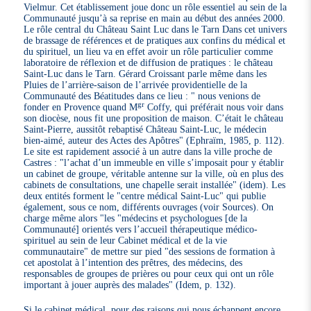
Vielmur. Cet établissement joue donc un rôle essentiel au sein de la
Communauté jusqu’à sa reprise en main au début des années 2000.
Le rôle central du Château Saint Luc dans le Tarn Dans cet univers
de brassage de références et de pratiques aux confins du médical et
du spirituel, un lieu va en effet avoir un rôle particulier comme
laboratoire de réflexion et de diffusion de pratiques : le château
Saint-Luc dans le Tarn. Gérard Croissant parle même dans les
Pluies de l’arrière-saison de l’arrivée providentielle de la
Communauté des Béatitudes dans ce lieu : " nous venions de
gr
fonder en Provence quand M
Coffy, qui préférait nous voir dans
son diocèse, nous fit une proposition de maison. C’était le château
Saint-Pierre, aussitôt rebaptisé Château Saint-Luc, le médecin
bien-aimé, auteur des Actes des Apôtres" (Ephraïm, 1985, p. 112).
Le site est rapidement associé à un autre dans la ville proche de
Castres : "l’achat d’un immeuble en ville s’imposait pour y établir
un cabinet de groupe, véritable antenne sur la ville, où en plus des
cabinets de consultations, une chapelle serait installée" (idem). Les
deux entités forment le "centre médical Saint-Luc" qui publie
également, sous ce nom, différents ouvrages (voir Sources). On
charge même alors "les "médecins et psychologues [de la
Communauté] orientés vers l’accueil thérapeutique médico-
spirituel au sein de leur Cabinet médical et de la vie
communautaire" de mettre sur pied "des sessions de formation à
cet apostolat à l’intention des prêtres, des médecins, des
responsables de groupes de prières ou pour ceux qui ont un rôle
important à jouer auprès des malades" (Idem, p. 132).
Si le cabinet médical, pour des raisons qui nous échappent encore,