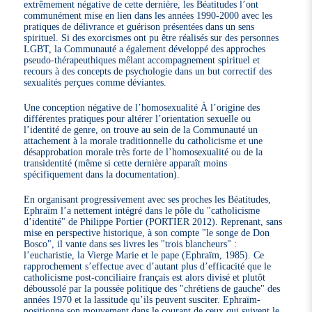
extrêmement négative de cette dernière, les Béatitudes l’ont
communément mise en lien dans les années 1990-2000 avec les
pratiques de délivrance et guérison présentées dans un sens
spirituel. Si des exorcismes ont pu être réalisés sur des personnes
LGBT, la Communauté a également développé des approches
pseudo-thérapeuthiques mêlant accompagnement spirituel et
recours à des concepts de psychologie dans un but correctif des
sexualités perçues comme déviantes.
Une conception négative de l’homosexualité À l’origine des
différentes pratiques pour altérer l’orientation sexuelle ou
l’identité de genre, on trouve au sein de la Communauté un
attachement à la morale traditionnelle du catholicisme et une
désapprobation morale très forte de l’homosexualité ou de la
transidentité (même si cette dernière apparaît moins
spécifiquement dans la documentation).
En organisant progressivement avec ses proches les Béatitudes,
Ephraïm l’a nettement intégré dans le pôle du "catholicisme
d’identité" de Philippe Portier (PORTIER 2012). Reprenant, sans
mise en perspective historique, à son compte "le songe de Don
Bosco", il vante dans ses livres les "trois blancheurs" :
l’eucharistie, la Vierge Marie et le pape (Ephraïm, 1985). Ce
rapprochement s’effectue avec d’autant plus d’efficacité que le
catholicisme post-conciliaire français est alors divisé et plutôt
déboussolé par la poussée politique des "chrétiens de gauche" des
années 1970 et la lassitude qu’ils peuvent susciter. Ephraïm-
positionne son mouvement dans le courant de ceux qui suivent le