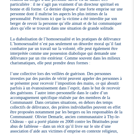
particulière : il ne s’agit pas vraiment d’un directeur spirituel en
bonne et dû forme. Ce dernier dispose d’une forte emprise sur une
personne dont il maîtrise les aspects les plus intimes de la
personnalité. Précisons ici que la victime a été interdite par son
berger de revoir la personne qu’elle aimait et de lui communiquer
alors qu’elle se trouvait dans une situation de grande solitude.
La diabolisation de l’homosexualité et les pratiques de délivrance
L’homosexualité n’est pas seulement un désordre moral qu’il faut
combattre par un travail sur la volonté, elle peut également être
interprétée comme une possession diabolique qui demande une
délivrance par un rite extérieur. Comme souvent dans les milieux
charismatiques, elle peut prendre deux formes :
l’une collective lors des veillées de guérison. Des personnes
investies par des paroles de vérité peuvent appeler des personnes à
se présenter pour recevoir l’imposition des mains, ce qui aboutit
parfois à un évanouissement dans l’esprit, dans le but de recevoir
des guérisons. l’autre inter-personnelle dans le cadre d’un
accompagnement spécifique réalisée par des membres de la
Communauté. Dans certaines situations, en dehors des temps
collectifs de délivrance, des prières individuelles peuvent en effet
être proposées notamment par les bergers ou les responsables de la
Communauté. Olivier Demarle, ancien communautaire à Thy-le-
Château – qui a porté plainte en 2008 contre les Béatitudes pour
abus de faiblesse – dans un récit qu’il livre sur le site d’une
association d’aide aux victimes d’emprise en contexte religieux,