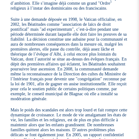
d’ambition. Elle s’imagine déjà comme un grand "Ordre"
religieux à l’instar des dominicains ou des franciscains.
Suite à une demande déposée en 1998, le Vatican officialise, en
2002, les Béatitudes comme "association de laïcs de droit
pontifical" mais "ad experimentum", c’est-à-dire pendant une
période déterminée durant laquelle elle doit faire les preuves de sa
fiabilité. La décision constitue une aubaine pour la communauté et
aura de nombreuses conséquences dans la mesure où, malgré les
premières alertes, elle passe du contrôle, déjà assez lâche et
théorique de l’évêque d’Albi, à celui encore plus lointain du
Vatican, dont l’autorité se situe au-dessus des évêques français. En
dépit des premières affaires qui éclatent, les Béatitudes souhaitent
poursuivre leur ascension. En 2008, la communauté demande
même la reconnaissance de la Direction des cultes du Ministère de
l’Intérieur français pour devenir une "congrégation" reconnue par
la loi de 1901, afin de gagner en assise institutionnelle. Elle reçoit
pour cela le soutien public de certains politiques comme, par
exemple, le conseil municipal de Blagnac où elle a installé sa
modération générale.
Mais le poids des scandales est alors trop lourd et fait rompre cette
dynamique de croissance. Le mode de vie amalgamant les états de
vie, les familles et les religieux, est de plus en plus difficile à
maintenir alors que les enfants grandissent. De nombreuses
familles quittent alors les maisons. D’autres problèmes plus
délicats se font également jour. En 2005, un rapport confidentiel