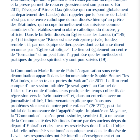
et la presse permet de retracer grossièrement son parcours. En
2011, l’évêque d’Aire et Dax (diocèse qui correspond globalement
au département des Landes) doit rappeler que le "centre de Labrit"
n’est pas une œuvre catholique de son diocèse bien qu’un prêtre
des Béatitudes, qui occupe formellement des missions comme
aumônier d’un établissement scolaire catholique du diocèse, y
officie. Dans le bulletin diocésain Église dans les Landes (n°149,
p. 4) il indique que "Kinor est une entreprise privée, fondée,
semble-t-il, par une équipe de thérapeutes dont certains se disent
reconnus par l’Église catholique". Le lieu est également un centre
de "formation" et on peut faire l’hypothèse que les méthodes et
pratiques du psycho-spirituel s’y sont poursuivies (19).
la Communion Marie Reine de Paix L’organisation sous cette
dénomination apparaît dans le documentaire de Sophie Bonnet "les
Béatitudes, une secte aux portes du Vatican" de 2011. Le film rend
compte d’une session intitulée "je serai guéri" au Carmel de
Lisieux. Le couple d’animateurs pratique des temps collectifs de
régression vers le "sein maternel" et, dans un entretien avec un
journaliste infiltré, l’intervenante explique que "tous nos
problèmes viennent de notre petite enfance" (26’21"), postulat
initial de la mouvance de l’agapèthérapie. Implantée en Mayenne,
la "Communion" – qu’on peut assimiler, semble-t-il, à un avatar
de la Communauté des Béatitudes formé par des anciens déçus du
départ d’Ephraïm et des mesures restrictives dont il a fait l’objet –
a fait elle-même été sanctionné canoniquement dans le diocèse de
Laval : ses responsables ont été interdits d’enseignement et un