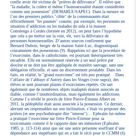
confie avoir été victime de "prières de délivrance". Il relève que
"la maladie, la colère et même l’homosexualité étaient considérées
comme une possession" (DEMARLE/SAPEC). Dans la mesure où
l’un des premiers publics "cible" de la communautés était
officiellement "les paumés" comme, par exemple, les personnes en
situation d’addiction ou les malades du sida à la maison
Cottolengo à Cordes (fermée en 2012), on peut faire l’hypothèse
que cela a pu mettre sur la voie, tôt, vers la délivrance de
personnes homosexuelles. D’autres sources confirment que
Bernard Dubois, berger de la maison Saint-Luc, diagnostiquait
couramment des possessions (9). Rappelons ici que la procédure de
l’exorcisme, dans le catholicisme, est pourtant théoriquement très
encadrée. Elle est normalement réservée à un seul prêtre par
diocèse et ne doit pas être appliquée de manière sauvage, sans une
délégation officielle, et sans un discernement préalable. Dans les
faits, en réalité, le "grand exorcisme" est très peu pratiqué… Dans
l’affaire de l’abbaye d’Autrey dans les Vosges (voir supra), des
élèves se sont pourtant plaints d’exorcismes répétés. On sait
également que de nombreux objets inadaptés étaient associés au
diable, comme l’insubordination, mais également les addictions.
Comme l’a révélé le procès de frère Pierre-Étienne Albert en
2011, la pédophilie était aussi associée à la possession. Ce dernier,
alertant ses responsables sur son inclination, s’était vu proposer des
prières (et une psychothérapie dite "interne")… Ephraïm lui-même
a pratiqué l’exorcisme sur frère Pierre-Etienne pour sa
toxicomanie comme il le rapporte dans ses mémoires (Ephraïm
1985, p. 113-114) ainsi que sur une autre personne souffrant d’une
dépendance aux stupéfiants qui en a fait le récit pour le CCMM (6)