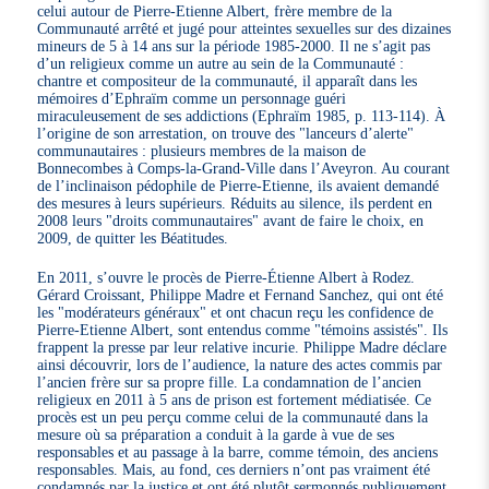
celui autour de Pierre-Etienne Albert, frère membre de la
Communauté arrêté et jugé pour atteintes sexuelles sur des dizaines
mineurs de 5 à 14 ans sur la période 1985-2000. Il ne s’agit pas
d’un religieux comme un autre au sein de la Communauté :
chantre et compositeur de la communauté, il apparaît dans les
mémoires d’Ephraïm comme un personnage guéri
miraculeusement de ses addictions (Ephraïm 1985, p. 113-114). À
l’origine de son arrestation, on trouve des "lanceurs d’alerte"
communautaires : plusieurs membres de la maison de
Bonnecombes à Comps-la-Grand-Ville dans l’Aveyron. Au courant
de l’inclinaison pédophile de Pierre-Etienne, ils avaient demandé
des mesures à leurs supérieurs. Réduits au silence, ils perdent en
2008 leurs "droits communautaires" avant de faire le choix, en
2009, de quitter les Béatitudes.
En 2011, s’ouvre le procès de Pierre-Étienne Albert à Rodez.
Gérard Croissant, Philippe Madre et Fernand Sanchez, qui ont été
les "modérateurs généraux" et ont chacun reçu les confidence de
Pierre-Etienne Albert, sont entendus comme "témoins assistés". Ils
frappent la presse par leur relative incurie. Philippe Madre déclare
ainsi découvrir, lors de l’audience, la nature des actes commis par
l’ancien frère sur sa propre fille. La condamnation de l’ancien
religieux en 2011 à 5 ans de prison est fortement médiatisée. Ce
procès est un peu perçu comme celui de la communauté dans la
mesure où sa préparation a conduit à la garde à vue de ses
responsables et au passage à la barre, comme témoin, des anciens
responsables. Mais, au fond, ces derniers n’ont pas vraiment été
condamnés par la justice et ont été plutôt sermonnés publiquement